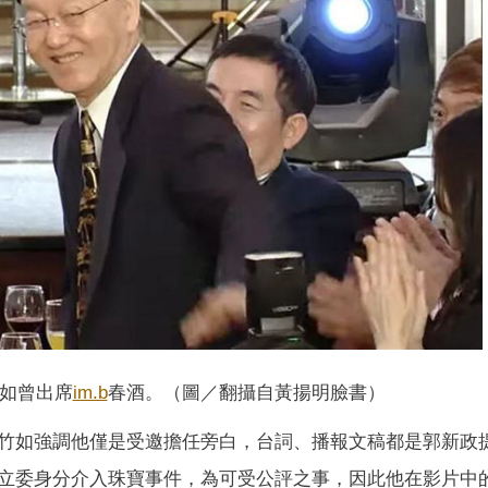
如曾出席
im.b
春酒。（圖／翻攝自黃揚明臉書）
竹如強調他僅是受邀擔任旁白，台詞、播報文稿都是郭新政
立委身分介入珠寶事件，為可受公評之事，因此他在影片中