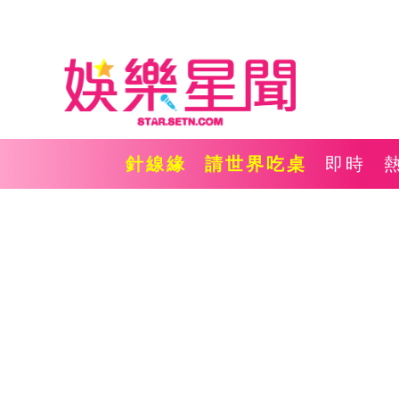
針線緣
請世界吃桌
即時