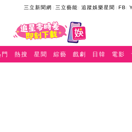
三立新聞網
三立藝能
追蹤娛樂星聞
FB
熱門
熱搜
星聞
綜藝
戲劇
日韓
電影