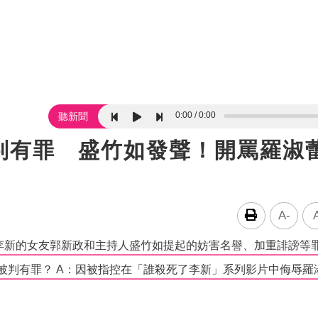
0:00
0:00
聽新聞
判有罪 盛竹如發聲！開罵羅淑
A-