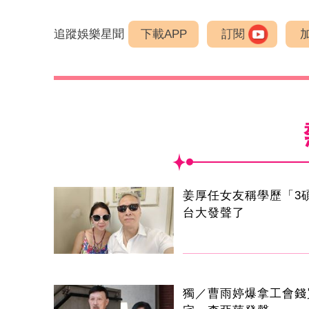
追蹤娛樂星聞
下載APP
訂閱
姜厚任女友稱學歷「3
台大發聲了
獨／曹雨婷爆拿工會錢