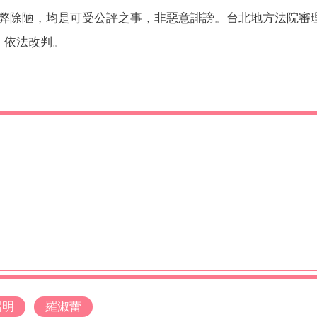
弊除陋，均是可受公評之事，非惡意誹謗。台北地方法院審
，依法改判。
揚明
羅淑蕾