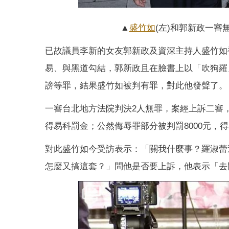
▲
盛竹如
(左)和郭新政一
已故議員李新的女友郭新政及資深主持人盛竹如
易、與黑道勾結，郭新政且在臉書上以「吹狗羅
謗等罪，結果盛竹如被判有罪，對此他發聲了。
一審台北地方法院判決2人無罪，案經上訴二審
得易科罰金；公然侮辱罪部分被判罰8000元，
對此盛竹如今受訪表示：「關我什麼事？羅淑蕾
怎麼又搞這套？」問他是否要上訴，他表示「去