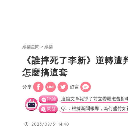
娛樂星聞
娛樂
《誰摔死了李新》逆轉遭
怎麼搞這套
分享
留言
評論
問答
2023/08/31 14:40