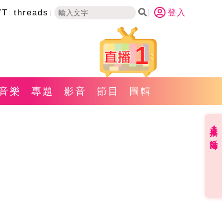
YT
threads
登入
1
音樂
專題
影音
節目
圖輯
直播✦活動