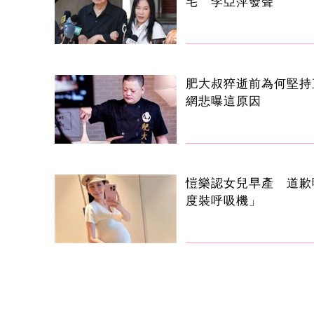
宅 李亞萍發聲
肥大叔猝逝前為何堅持
網悲曝這原因
愷樂認女兒早產 道歉
度裝呼吸機」