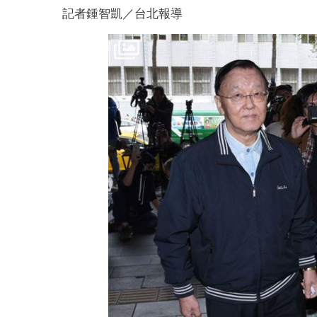
記者鍾智凱／台北報導