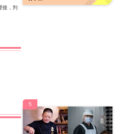
理後，判
5