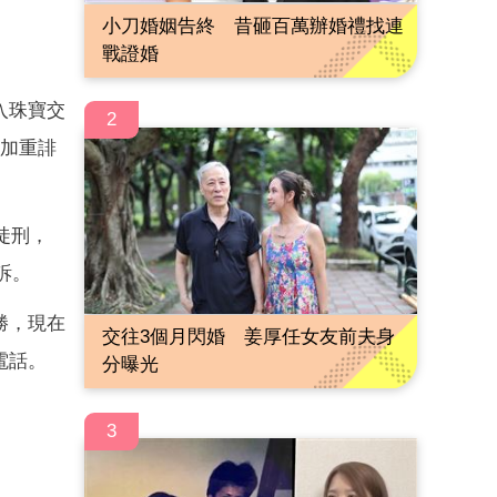
小刀婚姻告終 昔砸百萬辦婚禮找連
戰證婚
入珠寶交
2
、加重誹
徒刑，
訴。
勝，現在
交往3個月閃婚 姜厚任女友前夫身
電話。
分曝光
3