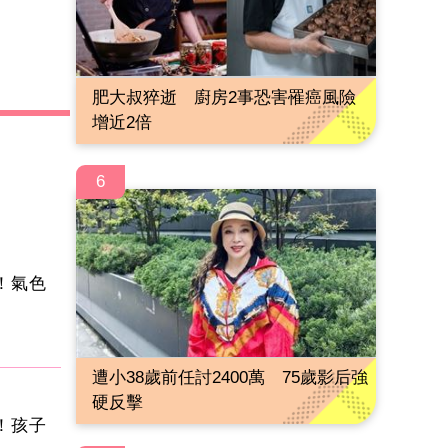
肥大叔猝逝 廚房2事恐害罹癌風險
增近2倍
6
！氣色
遭小38歲前任討2400萬 75歲影后強
硬反擊
！孩子