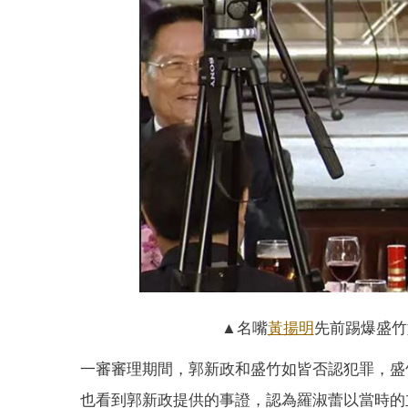
▲名嘴
黃揚明
先前踢爆盛竹
一審審理期間，郭新政和盛竹如皆否認犯罪，盛
也看到郭新政提供的事證，認為羅淑蕾以當時的