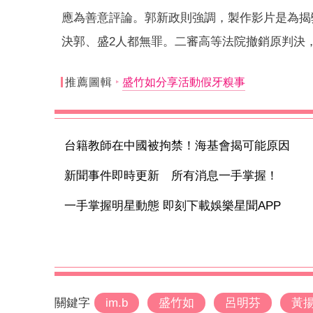
應為善意評論。郭新政則強調，製作影片是為揭
決郭、盛2人都無罪。二審高等法院撤銷原判決
推薦圖輯
盛竹如分享活動假牙糗事
台籍教師在中國被拘禁！海基會揭可能原因
新聞事件即時更新 所有消息一手掌握！
一手掌握明星動態 即刻下載娛樂星聞APP
關鍵字
im.b
盛竹如
呂明芬
黃