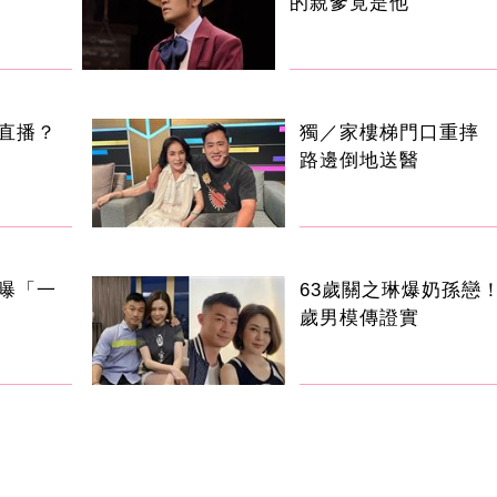
的親爹竟是他
直播？
獨／家樓梯門口重摔
路邊倒地送醫
曝「一
63歲關之琳爆奶孫戀！
歲男模傳證實