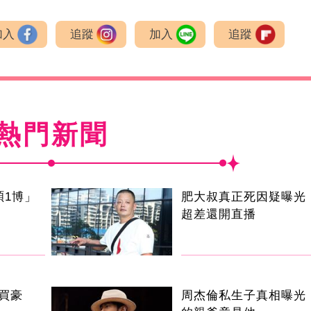
加入
追蹤
加入
追蹤
熱門新聞
碩1博」
肥大叔真正死因疑曝光
超差還開直播
買豪
周杰倫私生子真相曝光