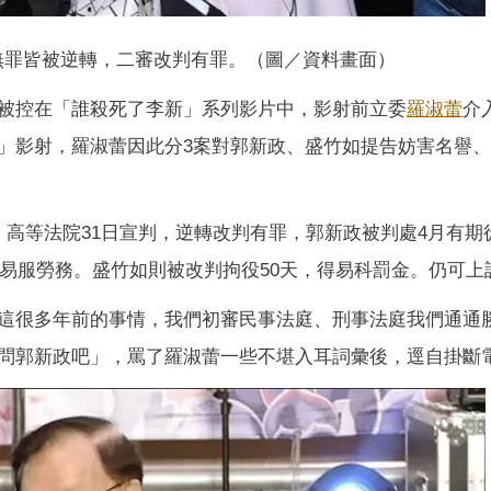
審無罪皆被逆轉，二審改判有罪。（圖／資料畫面）
被控在「誰殺死了李新」系列影片中，影射前立委
羅淑蕾
介
」影射，羅淑蕾因此分3案對郭新政、盛竹如提告妨害名譽
，高等法院31日宣判，逆轉改判有罪，郭新政被判處4月有期
得易服勞務。盛竹如則被改判拘役50天，得易科罰金。仍可上
這很多年前的事情，我們初審民事法庭、刑事法庭我們通通
問郭新政吧」，罵了羅淑蕾一些不堪入耳詞彙後，逕自掛斷