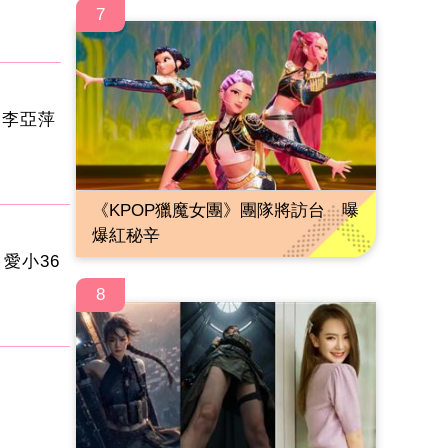
7
 李亞萍
《KPOP獵魔女團》團隊將訪台 曝
爆紅秘辛
愛小36
8