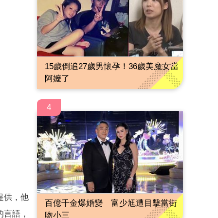
15歲倒追27歲男懷孕！36歲美魔女當
阿嬤了
4
提供，他
百億千金爆婚變 富少尪遭目擊當街
的言語，
吻小三