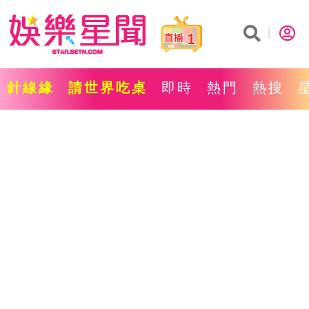
1
針線緣
請世界吃桌
即時
熱門
熱搜