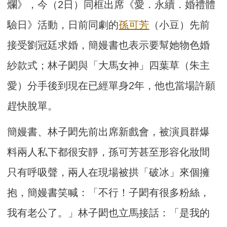
爛》，今（2日）同框出席《愛．永續．婚禮體
驗日》活動，日前同劇的
孫可芳
（小豆）先前
接受劉冠廷求婚，簡嫚書也表示要幫她物色婚
紗款式；林子閎與「大馬女神」四葉草（朱主
愛）分手後到現在已經單身2年，他也當場許願
趕快脫單。
簡嫚書、林子閎先前出席新戲會，被演員群爆
料兩人私下都很安靜，孫可芳甚至形容化妝間
只有呼吸聲，兩人在現場被拱「破冰」來個擁
抱，簡嫚書笑喊：「不行！子閎有很多粉絲，
我有老公了。」林子閎也立馬接話：「是我的