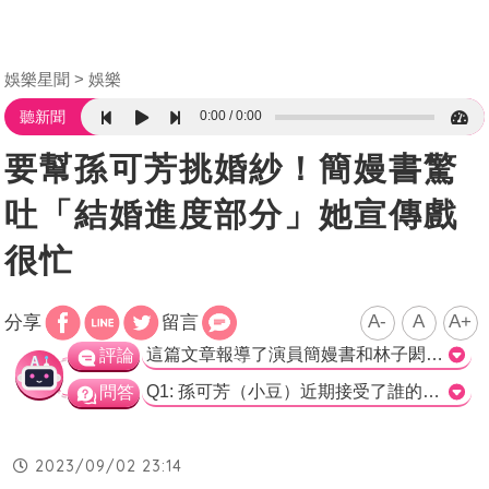
娛樂星聞
娛樂
0:00
0:00
聽新聞
要幫孫可芳挑婚紗！簡嫚書驚
吐「結婚進度部分」她宣傳戲
很忙
A-
A
A+
分享
留言
這篇文章報導了演員簡嫚書和林子閎最近的一系列活動和訪問。文章中提到了簡嫚書幫劇中角色孫可芳挑選婚紗款式的事情，以及林子閎已經單身兩年，表達了對戀愛結婚的渴望。這樣的報導可以算是一個輕鬆愉快的娛樂新聞，聚焦於演員個人生活和角色之間的連結。同時，文章也談到了婚禮體驗日活動的理念和氛圍，並且提到了這樣的活動對於傳達永續理念的重要性。整體而言，這篇文章呈現了一些有趣的內容，給讀者帶來了娛樂性和一些關於婚禮文化的資訊。>
評論
Q1: 孫可芳（小豆）近期接受了誰的求婚？ a) 劉冠廷 b) 林子閎 c) 簡嫚書 d) 朱主愛 正確答案：a) 劉冠廷 解析：根據文章中的描述，孫可芳（小豆）先前接受了劉冠廷的求婚。 Q2: 林子閎與誰分手後已經單身2年？ a) 劉冠廷 b) 簡嫚書 c) 孫可芳（小豆） d) 朱主愛 正確答案：d) 朱主愛 解析：根據文章中的描述，林子閎與朱主愛分手後已經單身2年。 Q3: 簡嫚書表示要為誰物色婚紗款式？ a) 劉冠廷 b) 孫可芳（小豆） c) 林子閎 d) 朱主愛 正確答案：b) 孫可芳（小豆） 解析：根據文章中的描述，簡嫚書表示要幫孫可芳物色婚紗款式。
問答
2023/09/02 23:14