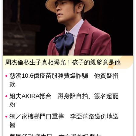
周杰倫私生子真相曝光！孩子的親爹竟是他
慈濟10.6億疫苗服務費爆詐騙 他質疑捐
款
姐夫AKIRA抵台 蹲身陪自拍、簽名超寵
粉
獨／家樓梯門口重摔 李亞萍路邊倒地送
醫