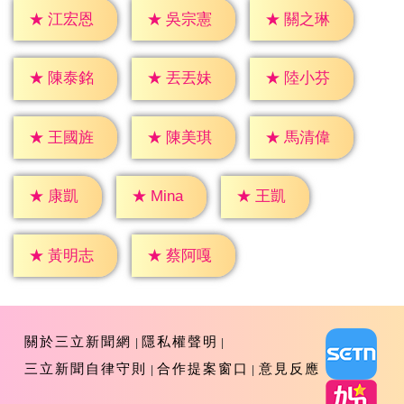
★
江宏恩
★
吳宗憲
★
關之琳
★
陳泰銘
★
丟丟妹
★
陸小芬
★
王國旌
★
陳美琪
★
馬清偉
★
康凱
★
王凱
★
Mina
★
黃明志
★
蔡阿嘎
關於三立新聞網
隱私權聲明
三立新聞自律守則
合作提案窗口
意見反應