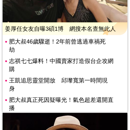
姜厚任女友自曝3碩1博 網搜本名查無此人
肥大叔46歲驟逝！2年前曾逃過車禍死
劫
志祺七七爆料！中國賣家打造假台企攻網
購
王凱追思靈堂開放 邱瓈寬第一時間現
身
肥大叔真正死因疑曝光！氣色超差還開直
播