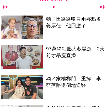
獨／田路路嗆曹雨婷點名
姜厚任 他回應了
97萬網紅肥大叔驟逝 2天
前才暴瘦直播
獨／家樓梯門口重摔 李
亞萍路邊倒地送醫