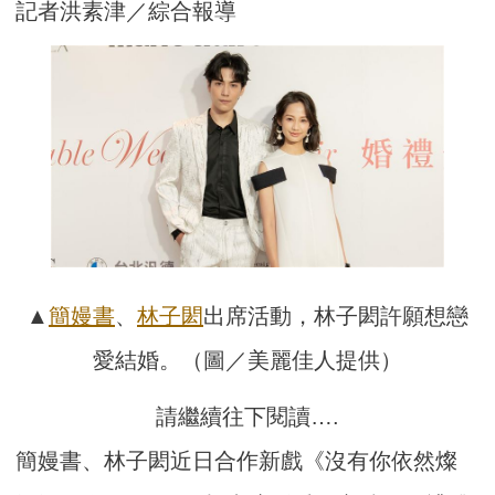
記者洪素津／綜合報導
▲
簡嫚書
、
林子閎
出席活動，林子閎許願想戀
愛結婚。（圖／美麗佳人提供）
請繼續往下閱讀….
簡嫚書、林子閎近日合作新戲《沒有你依然燦