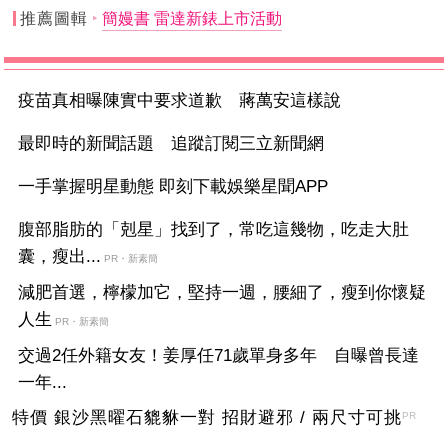
推薦圖輯
簡嫚書 雷達新錶上市活動
疫苗真相曝陳實中要求道歉 蔣萬安這樣說
最即時的新聞話題 追蹤訂閱三立新聞網
一手掌握明星動態 即刻下載娛樂星聞APP
腹部脂肪的「剋星」找到了，常吃這幾物，吃走大肚
囊，瘦出...
PR・新素簡
減肥首選，檸檬加它，堅持一週，腰細了，瘦到你懷疑
人生
PR・新素簡
交過2任外籍女友！姜厚任71歲單身多年 自曝曾長達
一年...
特價 銀沙黑曜石貔貅一對 招財避邪 / 兩尺寸可挑
PR