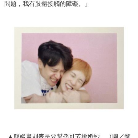
問題，我有肢體接觸的障礙。」
▲簡嫚書則表是要幫孫可芳挑婚紗。（圖／翻