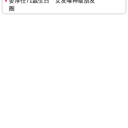
姜厚任71歲生日 女友曝神級朋友
圈