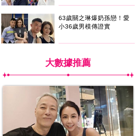
63歲關之琳爆奶孫戀！愛
小36歲男模傳證實
大數據推薦