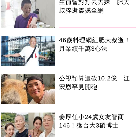
生前曾對打丟丟妹 肥大
叔猝逝震撼全網
46歲料理網紅肥大叔逝！
月業績千萬3心法
公視預算遭砍10.2億 江
宏恩罕見開砲
姜厚任小24歲女友智商
146！獲台大3碩博士