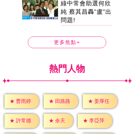
綠中常會助選何欣
純 蔡其昌轟"盧"出
問題!
更多焦點+
熱門人物
★
曹雨婷
★
田路路
★
姜厚任
★
余天
★
許常德
★
李亞萍