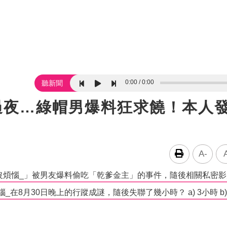
0:00
0:00
聽新聞
過夜…綠帽男爆料狂求饒！本人
A-