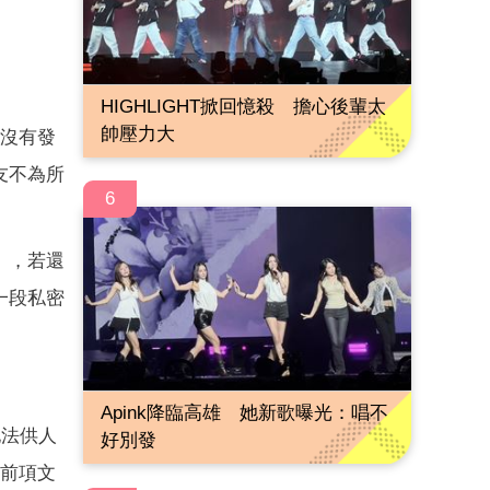
HIGHLIGHT掀回憶殺 擔心後輩太
帥壓力大
以沒有發
友不為所
6
」，若還
一段私密
Apink降臨高雄 她新歌曝光：唱不
他法供人
好別發
有前項文