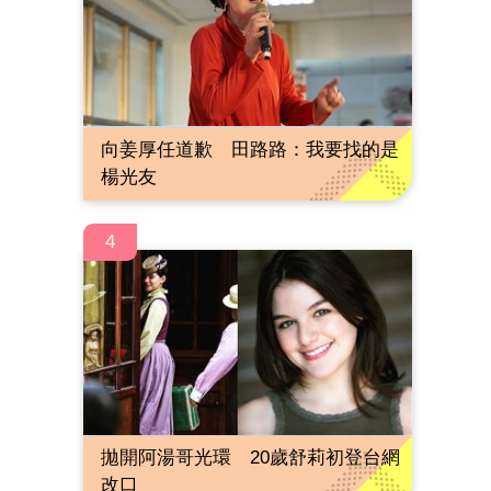
向姜厚任道歉 田路路：我要找的是
楊光友
4
拋開阿湯哥光環 20歲舒莉初登台網
改口