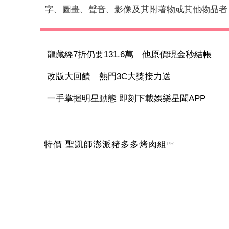
字、圖畫、聲音、影像及其附著物或其他物品者
龍藏經7折仍要131.6萬 他原價現金秒結帳
改版大回饋 熱門3C大獎接力送
一手掌握明星動態 即刻下載娛樂星聞APP
特價 聖凱師澎派豬多多烤肉組
PR