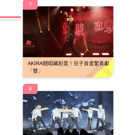
7
AKIRA開唱藏彩蛋！兒子首度驚喜獻
「聲」
8