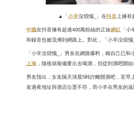
▲「
小羊
沒煩惱_」在
抖音
上擁有
中國
在抖音擁有超過400萬粉絲的正妹
網紅
「小
和錄音也被流傳到網路上。對此，「小羊沒煩惱
「小羊沒煩惱_」男友在網路爆料，稱自己已和
上海
，隨後就報備要出去喝酒，但從到酒吧開始
男友指出，女友隔天清晨5時許離開酒吧，至早
友過夜地址與酒店位置不符，而小羊在男友的逼