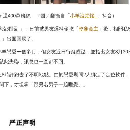
超過400萬粉絲。（圖／翻攝自「
小羊沒煩惱_
」抖音）
羊沒煩惱_」，日前被男友爆料偷吃「
乾爹
金主
」後，相關私
_」出面回應了。
小羊戀愛一個多月，但女友近日行蹤成謎，並指出女友8月30
就此失聯，訊息也一直都不回。
上8時許跑去了不明地點。由於戀愛期間2人綁定了定位軟件
問下，才坦承「跟另名男子一起睡覺」。