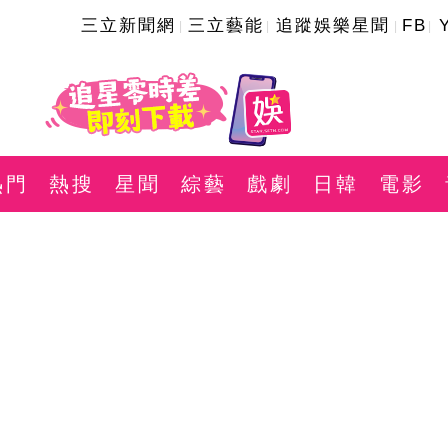
三立新聞網
三立藝能
追蹤娛樂星聞
FB
熱門
熱搜
星聞
綜藝
戲劇
日韓
電影