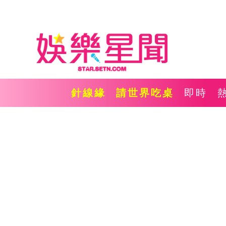
針線緣
請世界吃桌
即時