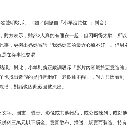
發聲明駁斥。（圖／翻攝自「小羊沒煩惱_」抖音）
，對方表示，雖然2人真的有睡在一起，但因喝得太醉，所
此事，更搬出媽媽喊話「我媽媽真的最近心臟不好」。但男
就是在從事性交易。
熱議。對此，小羊則義正嚴詞駁斥「影片內容屬於惡意造謠
羊也找出造假的是抖音網紅「老良睡不醒」，對方只因看到
散播，對話也因此截圖被流出。
褻之文字、圖畫、聲音、影像或其他物品，或公然陳列，或以
或併科三萬元以下罰金。意圖散布、播送、販賣而製造、持