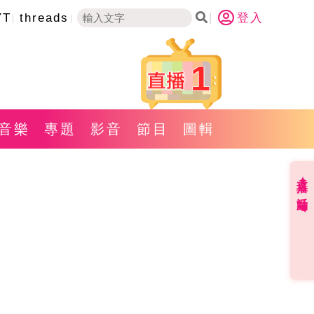
YT
threads
登入
1
音樂
專題
影音
節目
圖輯
直播✦活動