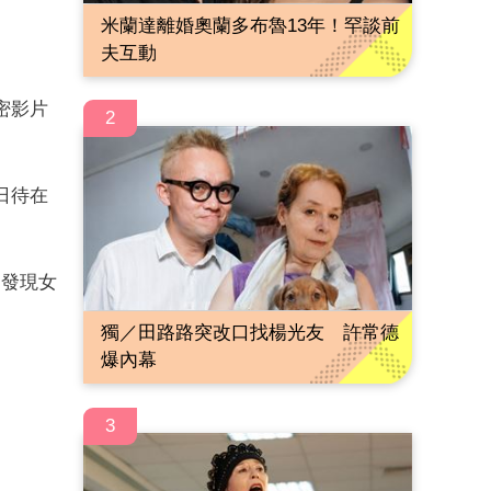
米蘭達離婚奧蘭多布魯13年！罕談前
夫互動
密影片
2
日待在
，發現女
獨／田路路突改口找楊光友 許常德
爆內幕
3