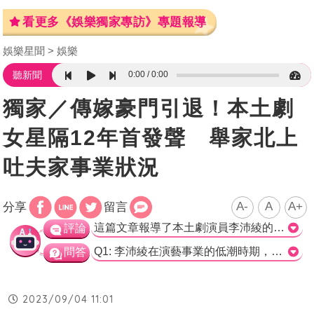
看更多《娛樂獨家專訪》專題報導
娛樂星聞
娛樂
0:00
0:00
聽新聞
獨家／傳嫁豪門引退！本土劇
女星隔12年首發聲 舉家北上
吐夫家事業狀況
A-
A
A+
分享
留言
這篇文章報導了本土劇演員李沛綾的復出和個人經歷。李沛綾在演出《飛龍在天》、《娘家》等劇中的反派角色而積累了知名度。文章中提到了李沛綾出道時的困難和壓力，她坦言曾被罵，也曾有職業倦怠感。然而，當她遇到了丈夫後，她感覺到一種救贖，並選擇了結婚，以逃避一些辛苦。文章最後，李沛綾表示自己對演戲的熱愛，並回顧了當時拍戲的不易。 這篇文章透過李沛綾的口述呈現了她的個人情感和經歷。這種報導方式讓讀者更容易理解演員在職業生涯中所經歷的壓力和困難，並且能夠感同身受。李沛綾的獨白也讓人們更深入了解她對演戲的熱情和對家庭的渴望。這篇文章以一種親近的方式向讀者介紹了李沛綾的故事，並加強了人物形象的塑造。 然而，這篇文章的結構稍有不足。由於使用了口述報導的方式，一些細節似乎有點雜亂無章，使得整篇文章缺乏統一的脈絡。此外，缺少對李沛綾復出後的演出作品和成就的介紹，這些信息對於了解她的現況和職業發展具有重要意義。 總體而言，這篇文章通過呈現李沛綾的個人經歷和情感，成功地讓讀者深入了解到她在職業生涯中所經歷的困難和對演戲的熱愛。然而，結構上的不足和缺乏對她復出後成就的介紹，使得整體呈現稍顯欠缺。>
評論
Q1: 李沛綾在演藝事業的低潮時期，她選擇了哪種方式逃避現實？ a) 結婚 b) 移居北上 c) 進修學習 d) 賺錢 正確答案: a) 結婚 Q2: 李沛綾在演出《飛龍在天》、《娘家》時，擁有什麼角色形象？ a) 正面角色 b) 男主角 c) 反派角色 d) 配角 正確答案: c) 反派角色 Q3: 李沛綾在復出演出本土劇前，已經息影多久？ a) 5年 b) 7年 c) 10年 d) 12年 正確答案: d) 12年
問答
2023/09/04 11:01