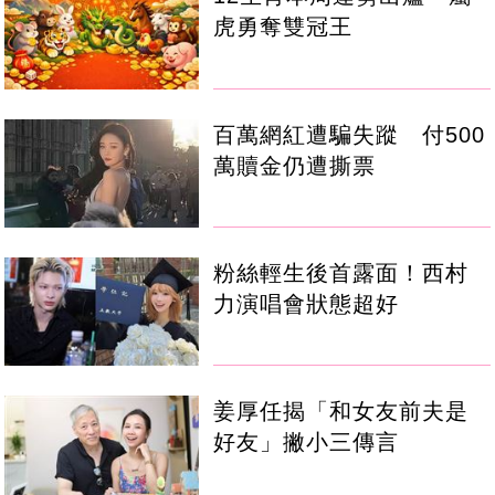
虎勇奪雙冠王
百萬網紅遭騙失蹤 付500
萬贖金仍遭撕票
粉絲輕生後首露面！西村
力演唱會狀態超好
姜厚任揭「和女友前夫是
好友」撇小三傳言