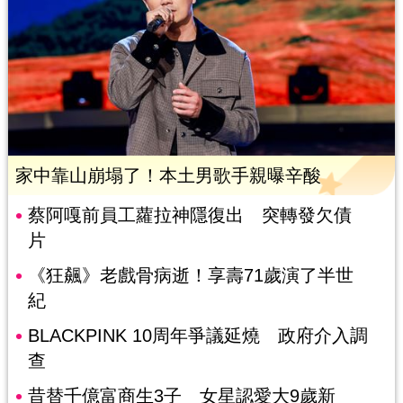
家中靠山崩塌了！本土男歌手親曝辛酸
蔡阿嘎前員工蘿拉神隱復出 突轉發欠債
片
《狂飆》老戲骨病逝！享壽71歲演了半世
紀
BLACKPINK 10周年爭議延燒 政府介入調
查
昔替千億富商生3子 女星認愛大9歲新