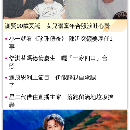
謝賢90歲冥誕 女兒曬童年合照淚吐心聲
小一就看《珍珠傳奇》 陳沂突籲姜厚任1
事
舒淇替馮德倫慶生 曬「一家四口」合
照
逼庾恩利上節目 伊能靜親自承認
了
星二代借住直播主家 落跑留滿地垃圾挨
轟