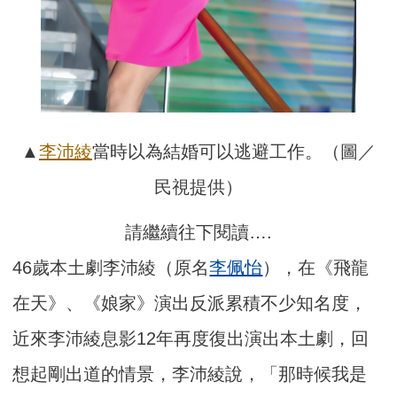
▲
李沛綾
當時以為結婚可以逃避工作。（圖／
民視提供）
請繼續往下閱讀….
46歲本土劇李沛綾（原名
李佩怡
），在《飛龍
在天》、《娘家》演出反派累積不少知名度，
近來李沛綾息影12年再度復出演出本土劇，回
想起剛出道的情景，李沛綾說，「那時候我是