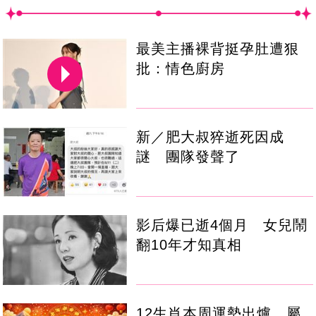
最美主播裸背挺孕肚遭狠
批：情色廚房
新／肥大叔猝逝死因成
謎 團隊發聲了
影后爆已逝4個月 女兒鬧
翻10年才知真相
12生肖本周運勢出爐 屬