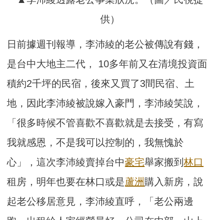
供）
日前據週刊報導，李沛綾的老公被傳說有錢，
是台中大地主二代， 10多年前又在清境投資面
積約2千坪的民宿，後來又買了3間民宿、土
地，因此李沛綾被說嫁入豪門，李沛綾笑說，
「很多時候不管喜歡不喜歡就是去接受，有寫
我就感恩，不是我可以控制的，我無愧於
心」，這次李沛綾賣掉台中
豪宅
舉家搬到
林口
租房，明年也要在林口或是
蘆洲
購入新房，說
起老公移居意見，李沛綾直呼，「老公兩邊