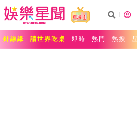
1
針線緣
請世界吃桌
即時
熱門
熱搜