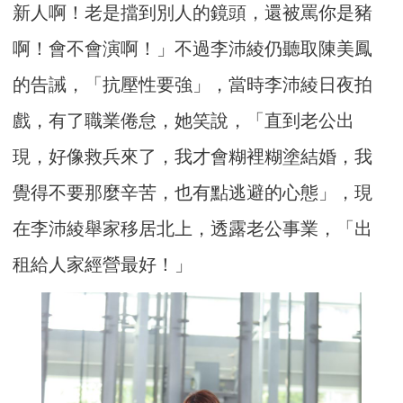
新人啊！老是擋到別人的鏡頭，還被罵你是豬
啊！會不會演啊！」不過李沛綾仍聽取陳美鳳
的告誡，「抗壓性要強」，當時李沛綾日夜拍
戲，有了職業倦怠，她笑說，「直到老公出
現，好像救兵來了，我才會糊裡糊塗結婚，我
覺得不要那麼辛苦，也有點逃避的心態」，現
在李沛綾舉家移居北上，透露老公事業，「出
租給人家經營最好！」