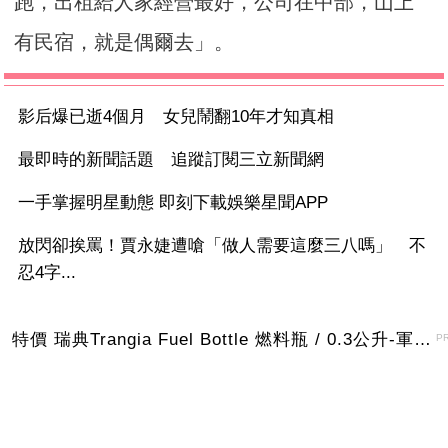
跑，出租給人家經營最好，公司在中部，山上
有民宿，就是偶爾去」。
影后爆已逝4個月 女兒鬧翻10年才知真相
最即時的新聞話題 追蹤訂閱三立新聞網
一手掌握明星動態 即刻下載娛樂星聞APP
放閃卻挨罵！賈永婕遭嗆「做人需要這麼三八嗎」 不
忍4字...
特價 瑞典Trangia Fuel Bottle 燃料瓶 / 0.3公升-軍綠色
P