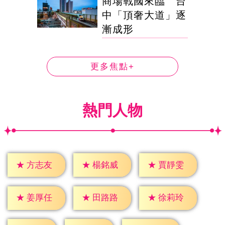
商場戰國來臨 台
中「頂奢大道」逐
漸成形
更多焦點+
熱門人物
★
方志友
★
楊銘威
★
賈靜雯
★
姜厚任
★
田路路
★
徐莉玲