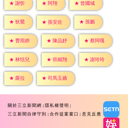
★
謝忻
★
阿翔
★
曾國城
★
狄鶯
★
孫鵬
★
孫安佐
★
曹雨婷
★
陳品妤
★
蔡阿嘎
★
林恬兒
★
班鐵翔
★
謝玲玲
★
蘿拉
★
司馬玉嬌
關於三立新聞網
隱私權聲明
三立新聞自律守則
合作提案窗口
意見反應