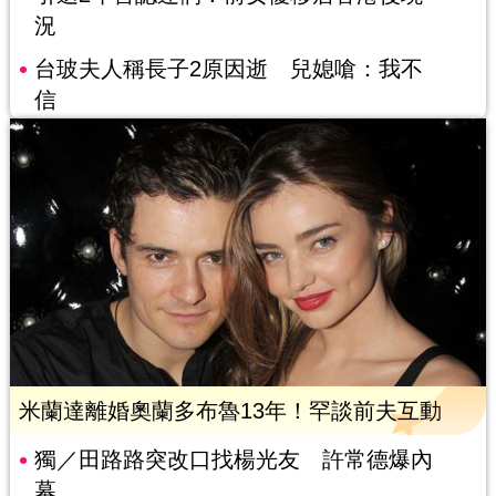
況
台玻夫人稱長子2原因逝 兒媳嗆：我不
信
米蘭達離婚奧蘭多布魯13年！罕談前夫互動
獨／田路路突改口找楊光友 許常德爆內
幕