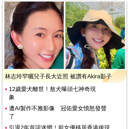
林志玲罕曬兒子長大近照 被讚有Akira影子
12歲愛犬離世！敖犬曝頭七神奇現
象
遭AI製作不雅影像 冠佑愛女憤怒發聲
了
引退2年首認迷惘！前女優移居香港後現