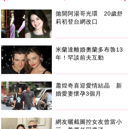
拋開阿湯哥光環 20歲舒
莉初登台網改口
米蘭達離婚奧蘭多布魯13
年！罕談前夫互動
蕭煌奇喜迎愛情結晶 新
婚愛妻懷孕3個月
網友曬截圖控女友曾當小