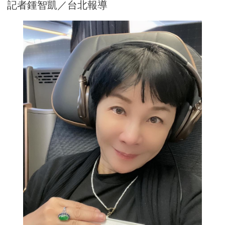
記者鍾智凱／台北報導