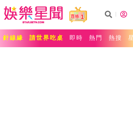
1
針線緣
請世界吃桌
即時
熱門
熱搜