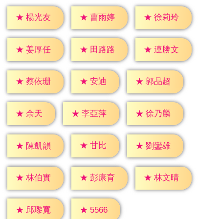
★
楊光友
★
曹雨婷
★
徐莉玲
★
姜厚任
★
田路路
★
連勝文
★
安迪
★
蔡依珊
★
郭品超
★
余天
★
李亞萍
★
徐乃麟
★
甘比
★
陳凱韻
★
劉鑾雄
★
林伯實
★
彭康育
★
林文晴
★
5566
★
邱瓈寬