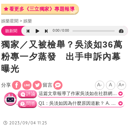
看更多《三立獨家》專題報導
娛樂星聞
娛樂
0:00
0:00
聽新聞
獨家／又被檢舉？吳淡如36萬
粉專一夕蒸發 出手申訴內幕
曝光
A-
A
A+
分享
留言
這篇文章報導了作家吳淡如在社群網站上分享電腦繪圖作品後，遭到網友質疑並要求拿出繪圖過程來證明是人工智能繪圖。隨後吳淡如透過粉絲專頁發文表示自己的另一個Facebook帳號被關閉，並感到崩潰和道歉。令人意外的是，如今吳淡如的臉書主站再次被關閉。文章指出，吳淡如的臉書粉絲專頁有好幾十萬人追蹤，她也經常在上面進行商業活動。然而，臉書主站無預警地消失，目前她只能透過另一個小號來發布消息。吳淡如已經向臉書申訴，希望能夠恢復主帳號的使用權。然而，是否因被檢舉或其他特殊原因遭關，尚待臉書回覆。 根據文章內容，吳淡如在過去曾有臉書帳號被關閉的經驗，她推測可能是因為有心人不斷檢舉而導致帳號被關。儘管吳淡如承認自己需要檢討和反省的地方，但她也提到有家人和同事需要保護，希望不要讓無辜受到傷害。 這篇文章報導了吳淡如在臉書帳號被關閉的事件，並提及她的臉書粉絲專頁的大量追蹤者和商業活動。然而，文章並未提供具體的證據或資料來源，以證明關閉帳號的原因和吳淡如所受到的檢舉行為是否屬實。因此，在評論這篇文章時，需要保持謹慎態度，並等待更多相關資訊的發布。?篇?道提到了?淡如在?人??主?被??的事情，以及她去年也有相似的??。??中?有提供具体的證据，也?有出示更多解釋，以?明??行?是否真?。所以在????道做出?价?，需要?慎?待，并等待更多有???的公布。>
評論
Q1：吳淡如因為什麼原因道歉？ A. 因在社群網站上分享「電腦繪圖」的作品 B. 因在粉絲專頁「吳淡如每周一文」發布售賣連結 C. 因另一個臉書帳號遭關閉的消息 D. 因網友指正其作品是AI繪圖 正確解答：C. 因另一個臉書帳號遭關閉的消息 Q2：吳淡如現在是透過哪個臉書帳號發布資訊？ A. 吳淡如的主臉書帳號 B. 吳淡如的另一個小號 C. 吳淡如的粉絲專頁 D. 吳淡如的被關閉的臉書帳號 正確解答：B. 吳淡如的另一個小號 Q3：吳淡如推測自己被關閉的原因是什麼？ A. 有人不斷惡意檢舉 B. 被臉書指正其作品是AI繪圖 C. 自己有需要檢討和反省的地方 D. 遭網友要求拿出繪圖過程 正確解答：A. 有人不斷惡意檢舉
問答
2023/09/04 11:25