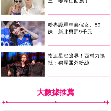
三 姜厚任回應了
粉專謾罵林襄假女、89
妹 新北男罰9千元
指追星沒邊界！西村力挨
批：獨厚國外粉絲
大數據推薦