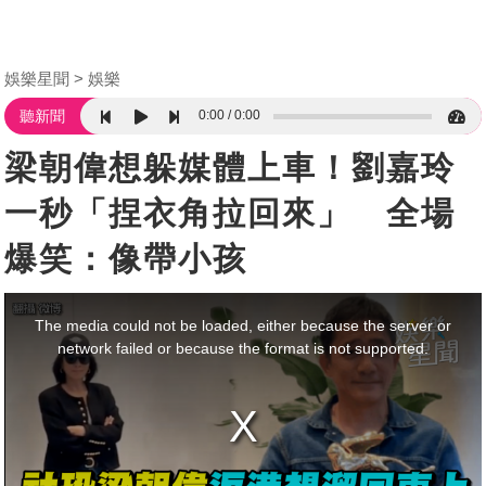
娛樂星聞
娛樂
0:00
0:00
聽新聞
梁朝偉想躲媒體上車！劉嘉玲
一秒「捏衣角拉回來」 全場
爆笑：像帶小孩
This
is
a
The media could not be loaded, either because the server or
modal
window.
network failed or because the format is not supported.