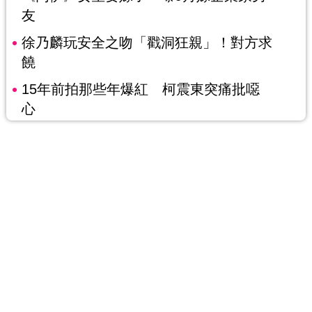
友
徐乃麟玩安全之吻「戳洞狂親」！對方求
饒
15年前拍那些年爆紅 柯震東突痛批噁
心