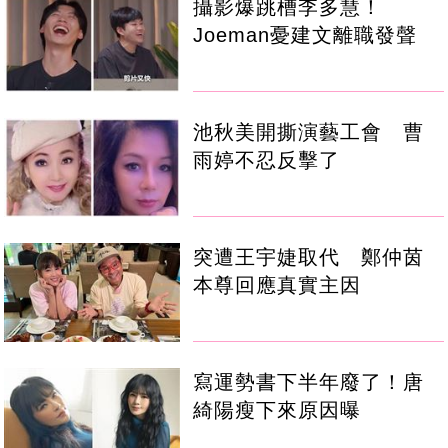
攝影爆跳槽李多慧！
Joeman憂建文離職發聲
池秋美開撕演藝工會 曹
雨婷不忍反擊了
突遭王宇婕取代 鄭仲茵
本尊回應真實主因
寫運勢書下半年廢了！唐
綺陽瘦下來原因曝