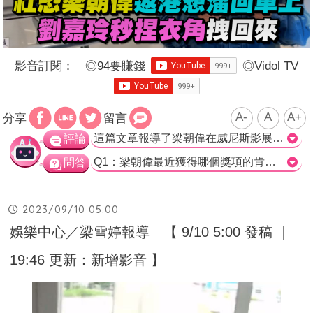
影音訂閱：
◎
94要賺錢
◎
Vidol TV
A-
A
A+
分享
留言
這篇文章報導了梁朝偉在威尼斯影展獲得金獅獎終身成就獎後回到香港，並被妻子劉嘉玲在媒體採訪中捏住衣角的有趣一幕。這篇文章的描寫生動詼諧，成功引起網友的關注和笑聲。 梁朝偉一直以來在社交場合都被認為是個"社恐"明星，對於媒體的接觸常常感到不自在。因此，當他準備穿越人群上車時，他妻子劉嘉玲的小動作就顯得格外有趣。不能否認的是，他們夫妻之間的互動和默契確實令人娛樂到位。 儘管梁朝偉被捉回來讓媒體拍攝的一幕被網友們調笑，但他那抱著金獅獎獎座的鏡頭位置轉移到劉嘉玲身上時，網友的笑聲更是不斷。這種笑點非常搞笑，形容得像是"小孩領獎，媽媽欣慰注視"。這樣的形容不僅貼切，更增添了幽默感。 總的來說，這篇文章以輕鬆詼諧的方式報導了梁朝偉回到香港的一次媒體接觸，成功引發網友的笑聲。梁朝偉和劉嘉玲之間的互動和默契成為關注焦點，這種描寫讓人對他們的夫妻關係和互補性更加感興趣。>
評論
Q1：梁朝偉最近獲得哪個獎項的肯定？ A. 第80屆威尼斯影展金獅獎終身成就獎 B. 金馬獎最佳男主角獎 C. 香港電影金像獎最佳男主角獎 D. 奧斯卡最佳男主角獎 正確解答：A. 第80屆威尼斯影展金獅獎終身成就獎 Q2：梁朝偉在面對媒體時，為什麼被劉嘉玲拉住外套？ A. 梁朝偉害羞不敢面對媒體 B. 劉嘉玲擔心梁朝偉準備上車太快 C. 劉嘉玲希望與梁朝偉一起拍攝 D. 劉嘉玲想要給媒體一個驚喜 正確解答：B. 劉嘉玲擔心梁朝偉準備上車太快 Q3：網友如何形容梁朝偉和劉嘉玲的互動？ A. 被捏著衣角的小孩 B. 梁朝偉像是被捏著後脖領的貓仔 C. 劉嘉玲像是小孩領獎時欣慰的媽媽 D. 以上皆是 正確解答：D. 以上皆是
問答
2023/09/10 05:00
娛樂中心／梁雪婷報導 【 9/10 5:00 發稿 ｜
19:46 更新：新增影音 】