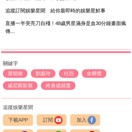
追蹤訂閱娛樂星聞 給你最即時的娛樂星鮮事
直播一半突亮刀自殘！48歲男星滿身是血30分鐘畫面瘋
傳...
關鍵字
梁朝偉
劉嘉玲
社恐
金獅獎
威尼斯影展
終身成就獎
追蹤娛樂星聞
下載APP
訂閱
加入