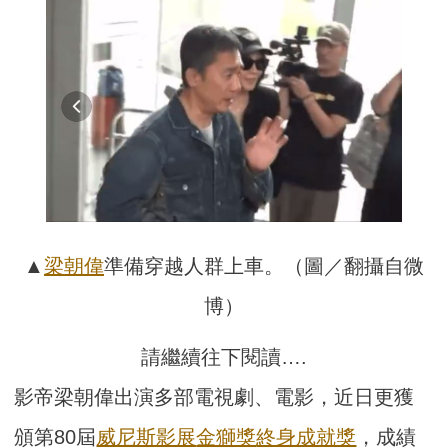
▲
梁朝偉
準備穿越人群上車。（圖／翻攝自微
博）
請繼續往下閱讀….
影帝梁朝偉出演多部電視劇、電影，近日更獲
頒第80屆
威尼斯影展
金獅獎
終身成就獎
，成績