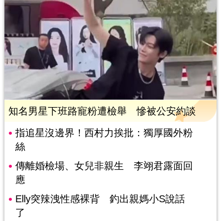
知名男星下班路寵粉遭檢舉 慘被公安約談
指追星沒邊界！西村力挨批：獨厚國外粉
絲
傳離婚檢場、女兒非親生 李翊君露面回
應
Elly突辣洩性感裸背 釣出親媽小S說話
了