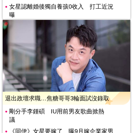
女星認離婚後獨自養孩0收入 打工近況
曝
退出政壇求職…焦糖哥哥3輪面試沒錄取
剛分手李鍾碩 IU用前男友歌曲掀熱
議
《同伊》女星要嫁了 曝9月嫁企業家男