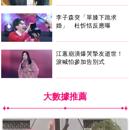
李子森突「單膝下跪求
婚」 杜忻恬反應曝
江蕙崩潰爆哭摯友逝世！
淚喊怕參加告別式
大數據推薦