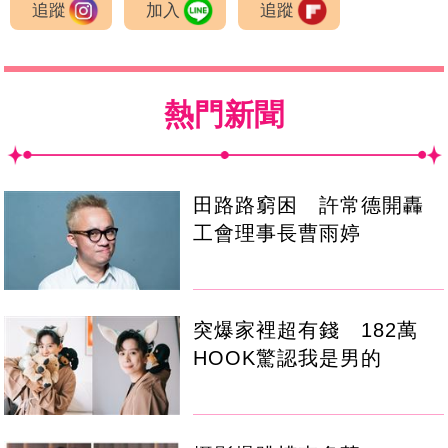
追蹤
加入
追蹤
熱門新聞
田路路窮困 許常德開轟
工會理事長曹雨婷
突爆家裡超有錢 182萬
HOOK驚認我是男的