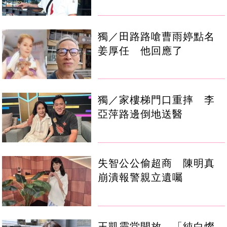
獨／田路路嗆曹雨婷點名
姜厚任 他回應了
獨／家樓梯門口重摔 李
亞萍路邊倒地送醫
失智公公偷超商 陳明真
崩潰報警親立遺囑
王凱靈堂開放 「純白燦