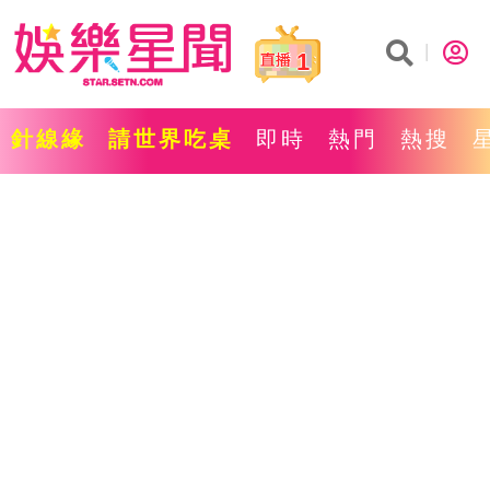
1
針線緣
請世界吃桌
即時
熱門
熱搜