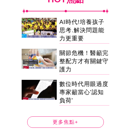
AI時代!培養孩子
思考.解決問題能
力更重要
關節危機！醫籲完
整配方才有關鍵守
護力
數位時代用眼過度
專家籲當心'認知
負荷'
更多焦點+