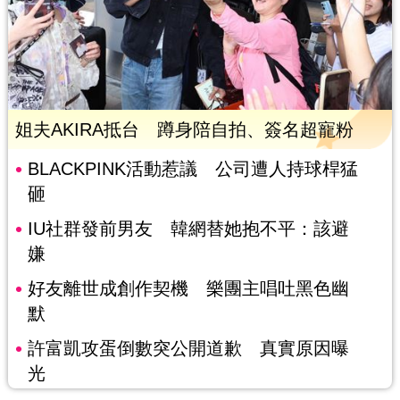
姐夫AKIRA抵台 蹲身陪自拍、簽名超寵粉
BLACKPINK活動惹議 公司遭人持球桿猛
砸
IU社群發前男友 韓網替她抱不平：該避
嫌
好友離世成創作契機 樂團主唱吐黑色幽
默
許富凱攻蛋倒數突公開道歉 真實原因曝
光