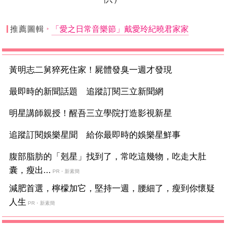
推薦圖輯
「愛之日常音樂節」戴愛玲紀曉君家家
黃明志二舅猝死住家！屍體發臭一週才發現
最即時的新聞話題 追蹤訂閱三立新聞網
明星講師親授！醒吾三立學院打造影視新星
追蹤訂閱娛樂星聞 給你最即時的娛樂星鮮事
腹部脂肪的「剋星」找到了，常吃這幾物，吃走大肚
囊，瘦出...
PR・新素簡
減肥首選，檸檬加它，堅持一週，腰細了，瘦到你懷疑
人生
PR・新素簡