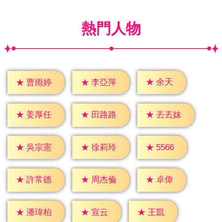
熱門人物
★
余天
★
曹雨婷
★
李亞萍
★
姜厚任
★
田路路
★
丟丟妹
★
5566
★
吳宗憲
★
徐莉玲
★
卓偉
★
許常德
★
周杰倫
★
宣云
★
王凱
★
潘瑋柏