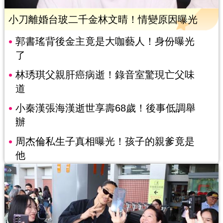
小刀離婚台玻二千金林文晴！情變原因曝光
郭書瑤背後金主竟是大咖藝人！身份曝光
了
林琇琪父親肝癌病逝！錄音室驚現亡父味
道
小秦漢張海漢逝世享壽68歲！後事低調舉
辦
周杰倫私生子真相曝光！孩子的親爹竟是
他