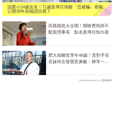
認愛小24歲女友！71歲姜厚任挨酸「恐被騙」霸氣
公開39年前鐵證回應了
田路路怒火全開！開嗆曹雨婷不
配當理事長 點名姜厚任快出面
肥大叔離世享年46歲！昔對手丟
丟妹悼念發聲惹鼻酸：輝哥一路
好走
Recommended by