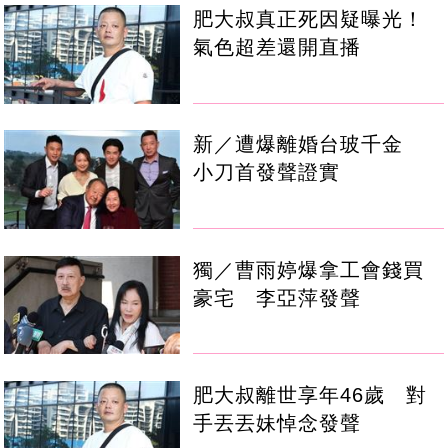
肥大叔真正死因疑曝光！
氣色超差還開直播
新／遭爆離婚台玻千金
小刀首發聲證實
獨／曹雨婷爆拿工會錢買
豪宅 李亞萍發聲
肥大叔離世享年46歲 對
手丟丟妹悼念發聲