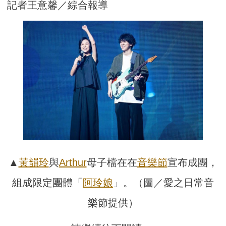
記者王意馨／綜合報導
▲
黃韻玲
與
Arthur
母子檔在在
音樂節
宣布成團，
組成限定團體「
阿玲娘
」。（圖／愛之日常音
樂節提供）