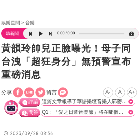
娛樂星聞
音樂
0:00
0:00
聽新聞
黃韻玲帥兒正臉曝光！母子同
台洩「超狂身分」無預警宣布
重磅消息
A-
A
A+
分享
留言
這篇文章報導了華語樂壇音樂人郭蘅祈、黃韻玲、陳建騏主導的「愛之日常音樂節」即將舉行的消息。其中黃韻玲與她的兒子Arthur組成了團體「阿玲娘」，並將在音樂節上演出。文章中提到黃韻玲思前顧後選擇團名，最終決定用兒子的名字加上自己的名字，取名「阿玲娘」。這個限定組合在會議室中引起爆笑，並得到了一致的認同。此外，文章也提到黃韻玲在2007年的演唱會上曾與兒子一起表演，如今再次合作，兒子已成為專業吉他手。黃韻玲尋求他的合作時，卻得到了「你沒早跟我預定時間喔」的回答，這讓她感到哭笑不得。 這篇文章報導了「愛之日常音樂節」將舉辦第五屆的消息，並特別提到了黃韻玲與她兒子組成的團體「阿玲娘」在該音樂節上的演出。黃韻玲在選擇團名時充滿幽默感，並且成功引起了會議室的爆笑和一致認同。此外，文章也提到了黃韻玲與兒子在過去的合作經歷，以及現在兒子已成為專業吉他手的事實。然而，黃韻玲尋求兒子的合作時卻得到了一個有趣的回答，這種情境給人既尷尬又好笑的感覺。 整體而言，這篇文章報導了一個有趣且讓人期待的音樂節活動，並且提到了其中一個特別的演出組合「阿玲娘」。這個報導以幽默的方式描述了團名的來源以及黃韻玲與兒子的合作歷程，讓讀者在笑聲中期待他們在音樂節上的表演。>
評論
Q1：「愛之日常音樂節」將在哪個地點舉行? a) 台中文心森林公園 b) 台北市內湖區 c) 高雄市鳳山區 正確解答：a) 台中文心森林公園 Q2：黃韻玲和兒子Arthur組成的團名是什麼? a) 阿玲娘 b) 愛之日常音樂節 c) 春暖花開 正確解答：a) 阿玲娘 Q3：黃韻玲和兒子Arthur之前曾在哪個地方同台演出? a) 愛之日常音樂節 b) 台北市內湖區 c) 同一地點 正確解答：c) 同一地點
問答
2023/09/28 08:36