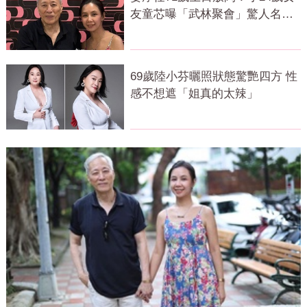
友童芯曝「武林聚會」驚人名單
笑翻全網
69歲陸小芬曬照狀態驚艷四方 性
感不想遮「姐真的太辣」