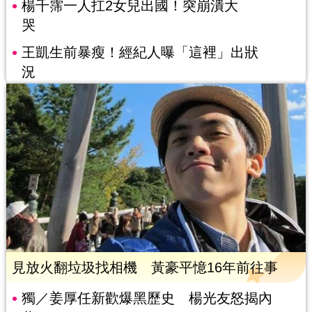
楊千霈一人扛2女兒出國！突崩潰大
哭
王凱生前暴瘦！經紀人曝「這裡」出狀
況
見放火翻垃圾找相機 黃豪平憶16年前往事
獨／姜厚任新歡爆黑歷史 楊光友怒揭內