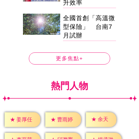
升效率
全國首創「高溫微
型保險」 台南7
月試辦
更多焦點+
熱門人物
★
余天
★
姜厚任
★
曹雨婷