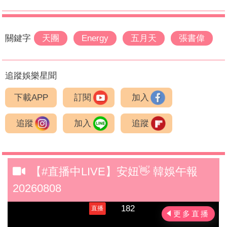
關鍵字
天團
Energy
五月天
張書偉
追蹤娛樂星聞
下載APP
訂閱
加入
追蹤
加入
追蹤
【#直播中LIVE】安妞👋 韓娛午報
20260808