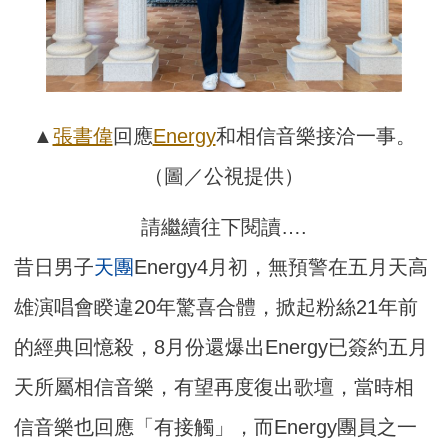
▲
張書偉
回應
Energy
和相信音樂接洽一事。
（圖／公視提供）
請繼續往下閱讀….
昔日男子
天團
Energy4月初，無預警在五月天高
雄演唱會睽違20年驚喜合體，掀起粉絲21年前
的經典回憶殺，8月份還爆出Energy已簽約五月
天所屬相信音樂，有望再度復出歌壇，當時相
信音樂也回應「有接觸」，而Energy團員之一