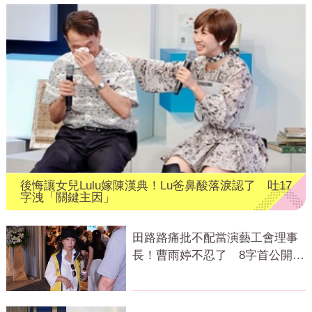
後悔讓女兒Lulu嫁陳漢典！Lu爸鼻酸落淚認了 吐17
字洩「關鍵主因」
田路路痛批不配當演藝工會理事
長！曹雨婷不忍了 8字首公開發
聲