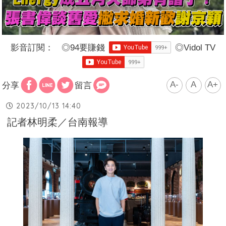
影音訂閱：
◎
94要賺錢
◎
Vidol TV
A-
A
A+
分享
留言
2023/10/13 14:40
記者林明柔／台南報導