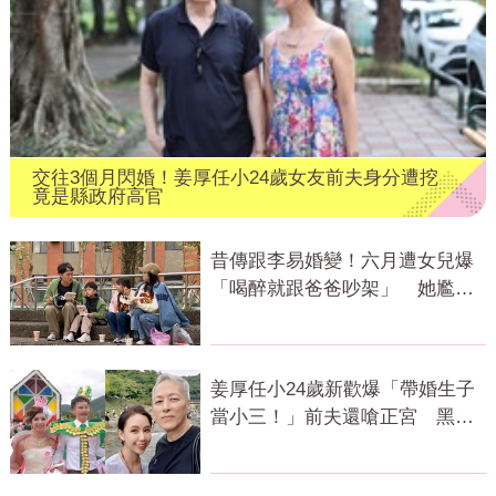
交往3個月閃婚！姜厚任小24歲女友前夫身分遭挖
竟是縣政府高官
昔傳跟李易婚變！六月遭女兒爆
「喝醉就跟爸爸吵架」 她尷尬
全認了
姜厚任小24歲新歡爆「帶婚生子
當小三！」前夫還嗆正宮 黑歷
史曝光