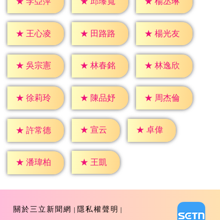
★
李亞萍
★
邱瓈寬
★
楊丞琳
★
王心凌
★
田路路
★
楊光友
★
吳宗憲
★
林春銘
★
林逸欣
★
徐莉玲
★
陳品妤
★
周杰倫
★
宣云
★
卓偉
★
許常德
★
王凱
★
潘瑋柏
關於三立新聞網
隱私權聲明