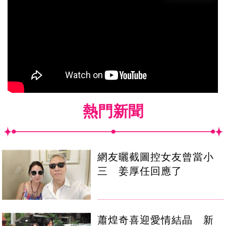
熱門新聞
網友曬截圖控女友曾當小
三 姜厚任回應了
蕭煌奇喜迎愛情結晶 新