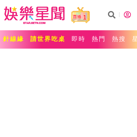
1
針線緣
請世界吃桌
即時
熱門
熱搜