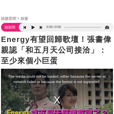
娛樂星聞
娛樂
0:00
0:00
聽新聞
Energy有望回歸歌壇！張書偉
親認「和五月天公司接洽」：
至少來個小巨蛋
This
is
a
The media could not be loaded, either because the server or
modal
window.
network failed or because the format is not supported.