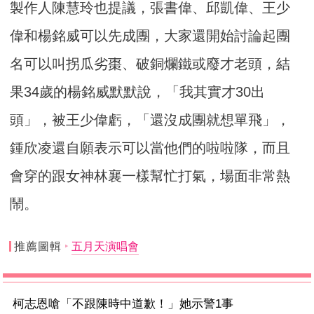
製作人陳慧玲也提議，張書偉、邱凱偉、王少
偉和楊銘威可以先成團，大家還開始討論起團
名可以叫拐瓜劣棗、破銅爛鐵或廢才老頭，結
果34歲的楊銘威默默說，「我其實才30出
頭」，被王少偉虧，「還沒成團就想單飛」，
鍾欣凌還自願表示可以當他們的啦啦隊，而且
會穿的跟女神林襄一樣幫忙打氣，場面非常熱
鬧。
推薦圖輯
五月天演唱會
柯志恩嗆「不跟陳時中道歉！」她示警1事