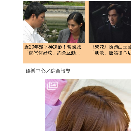
近20年幾乎神凍齡！曾國城
《繁花》搶跑白玉
「熱戀何妤玟」約會互動全
「胡歌、唐嫣搶帝
被拍
整名單公布
娛樂中心／綜合報導