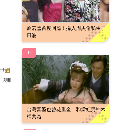
劉若雪首度回應！捲入周杰倫私生子
風波
6
絕世
網
，與唯一
台灣富婆也曾花重金 和當紅男神木
桶共浴