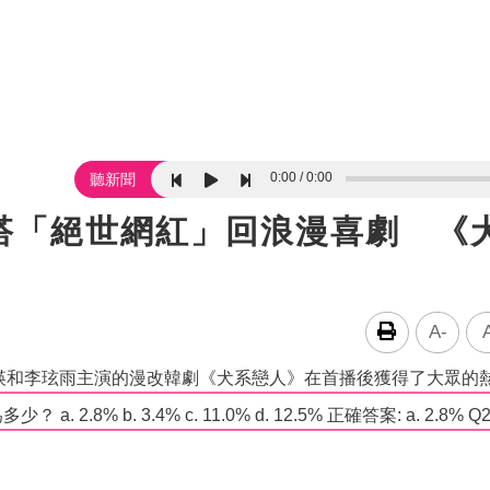
0:00
0:00
聽新聞
搭「絕世網紅」回浪漫喜劇 《
A-