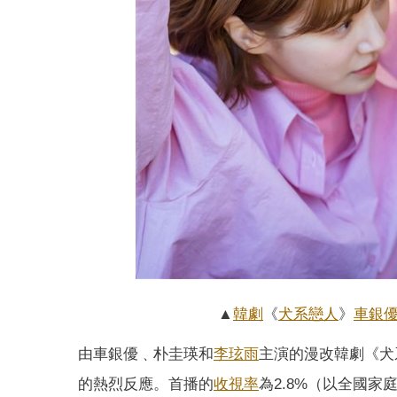
▲
韓劇
《
犬系戀人
》
車銀
由車銀優﹑朴圭瑛和
李玹雨
主演的漫改韓劇《犬
的熱烈反應。首播的
收視率
為2.8%（以全國