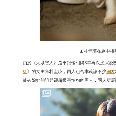
▲朴圭瑛在劇中接吻
由於《犬系戀人》是車銀優相隔3年再次接演漫
紅
》的女主角朴圭瑛，兩人組合本就讓不少
網友
能破除她的詛咒卻超級害怕狗的男人，兩人所展