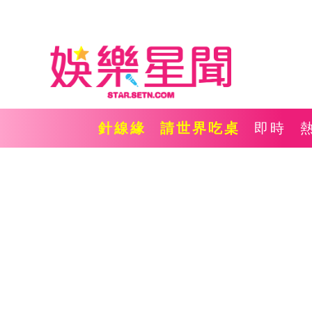
針線緣
請世界吃桌
即時