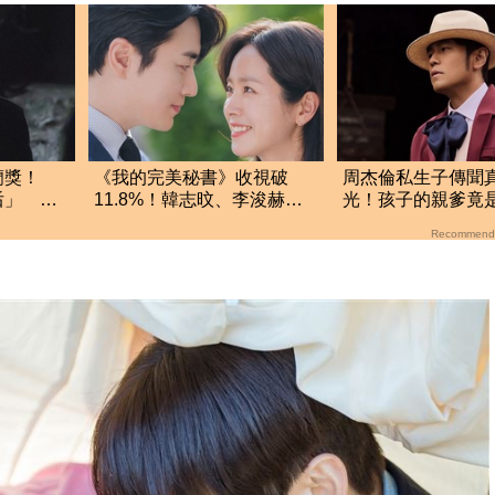
蘭獎！
《我的完美秘書》收視破
周杰倫私生子傳聞
后」 完
11.8%！韓志旼、李浚赫
光！孩子的親爹竟
「吻到拆屋」掀話題
若雪閨密出面全說
Recommend