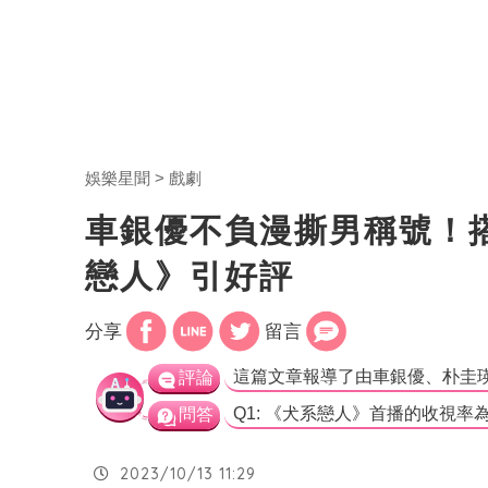
娛樂星聞
戲劇
車銀優不負漫撕男稱號！
戀人》引好評
分享
留言
評論
問答
2023/10/13 11:29