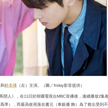
優
和
朴圭瑛
（左）主演。（圖／friday影音提供）
系戀人》，在11日於韓國電視台MBC首播後，連續播放2集
家庭爲準），而最高收視落在書元（車銀優 飾）為了救出受到