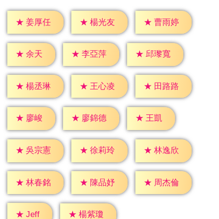
★
姜厚任
★
楊光友
★
曹雨婷
★
余天
★
李亞萍
★
邱瓈寬
★
楊丞琳
★
王心凌
★
田路路
★
廖峻
★
王凱
★
廖錦德
★
吳宗憲
★
徐莉玲
★
林逸欣
★
林春銘
★
陳品妤
★
周杰倫
★
Jeff
★
楊紫瓊