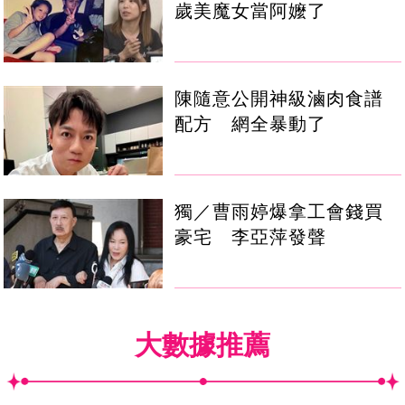
歲美魔女當阿嬤了
陳隨意公開神級滷肉食譜
配方 網全暴動了
獨／曹雨婷爆拿工會錢買
豪宅 李亞萍發聲
大數據推薦