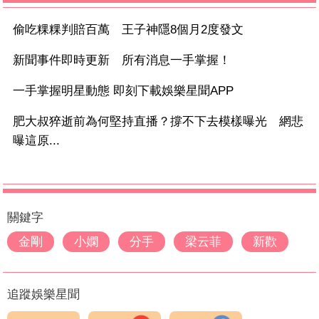
偷吃粿粿判賠百萬 王子神隱8個月2度發文
新聞事件即時更新 所有消息一手掌握！
一手掌握明星動態 即刻下載娛樂星聞APP
肥大叔猝逝前為何堅持直播？撐不下去模樣曝光 網悲
曝這原...
關鍵字
金剛
小嫻
分手
梁云菲
新歡
追蹤娛樂星聞