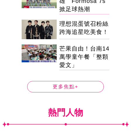
雄 Formosa 7s
掀足球熱潮
理想混蛋號召粉絲
跨海追星吃美食！
芒果自由！台南14
萬學童午餐「整顆
愛文」
更多焦點+
熱門人物