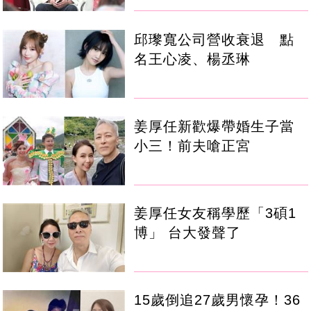
邱瓈寬公司營收衰退 點
名王心凌、楊丞琳
姜厚任新歡爆帶婚生子當
小三！前夫嗆正宮
姜厚任女友稱學歷「3碩1
博」 台大發聲了
15歲倒追27歲男懷孕！36