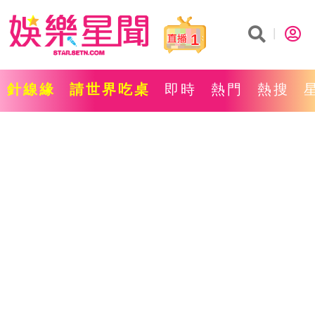
1
針線緣
請世界吃桌
即時
熱門
熱搜