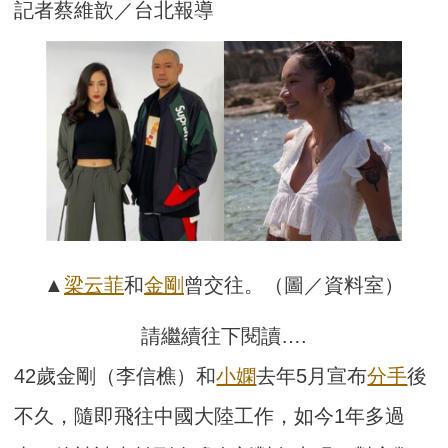
記者蔡維歆／台北報導
▲
梁云菲
和
金剛
曾交往。（圖／資料室）
請繼續往下閱讀….
42歲金剛（李信樵）和
小嫻
去年5月宣布
分手
後
不久，隨即飛往中國大陸工作，如今1年多過