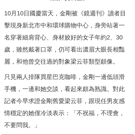
10月10日國慶當天，金剛被《鏡週刊》讀者目
擊現身新北市中和環球購物中心，身旁站著一
名穿著細肩背心、身材姣好的女子年約2、30
歲，雖然戴著口罩，仍可看出濃眉大眼長相豔
麗，和他曾交往過的對象梁云菲類型頗像。
只見兩人排隊買星巴克咖啡，金剛一邊低頭滑
手機，一邊和她交談，看起來頗為熟識。對此
記者今早求證金剛舊愛梁云菲，跟現任男友感
情穩定的她僅冷淡表示：「不祝福，不理會，
不要問我。」