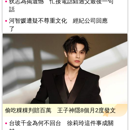
狄志為揭遺憾 忙接電話錯過父最後一句
話
河智媛遭疑不尊重文化 經紀公司回應
了
偷吃粿粿判賠百萬 王子神隱8個月2度發文
台玻千金為何不回台 徐莉玲這件事成關