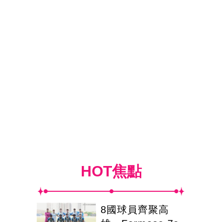
HOT焦點
8國球員齊聚高