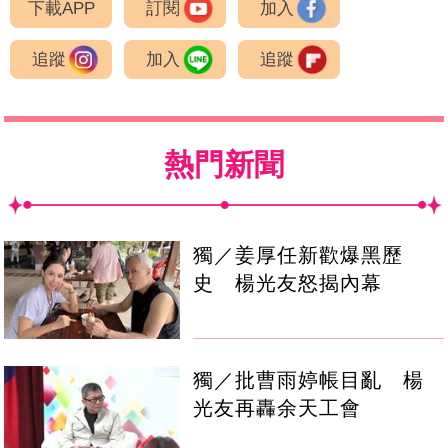
下載APP
訂閱
加入
追蹤
加入
追蹤
熱門新聞
獨／姜厚任新歡爆黑歷
史 楊光友怒揭內幕
獨／批曹雨婷帳目亂 楊
光友再轟余天工會