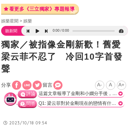
看更多《三立獨家》專題報導
娛樂星聞
娛樂
0:00
0:00
聽新聞
獨家／被指像金剛新歡！舊愛
梁云菲不忍了 冷回10字首發
聲
A-
A
A+
分享
留言
這篇文章報導了金剛和小嫻分手後，他被讀者拍到與一名新對象一同出現的消息。根據文章描述，這位女子的外貌和金剛曾經交往的梁云菲相似，兩人在中和環球購物中心排隊買咖啡時看起來也相當熟悉。對於此事，梁云菲以冷淡的態度回應，不願多加評論。 從這篇文章中，我們可以看到金剛與新對象的相處狀況。儘管這位新對象和他的前女友梁云菲頗相似，金剛和她之間似乎建立了一定的熟悉感。此外，我們也看到梁云菲對於這個消息的冷漠回應，顯示她對金剛的事務並不感興趣，並不願意多說。這或許暗示著金剛和梁云菲之間的感情早已破裂，而他的新對象可能已經填補了這個空缺。 然而，需要注意的是，這篇文章並未提供對於金剛和新對象關係的確切證據，僅僅依靠讀者拍到的一張照片來推測。這並不足夠證明兩人之間的關係，因此需要更多的證據來支持這個推測。 整體而言，這篇文章報導了金剛新對象的出現，以及梁云菲對此事的不以為意。然而，由於缺乏確切的證據，我們對於金剛和新對象的關係仍需更多資訊才能作出確切的判斷。>
評論
Q1: 梁云菲對於金剛現在的戀情有什麼態度？ a) 祝福金剛 b) 冷淡回應 c) 高興適應新環境 正確解答: b) 冷淡回應 Q2: 金剛在台灣時被目擊的新對象是誰？ a) 梁云菲 b) 讀者 c) 一名年約2、30歲的女子 正確解答: c) 一名年約2、30歲的女子 Q3: 金剛和新對象在購物中心做了什麼？ a) 一起排隊買咖啡 b) 一起購物 c) 一起吃午餐 正確解答: a) 一起排隊買咖啡
問答
2023/10/18 09:54