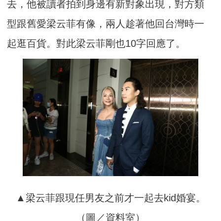
去，他被讀者拍到身邊有新對象出現，對方類
型跟舊愛梁云菲有像，兩人趁著他回台灣時一
起逛百貨。對此梁云菲剛也10字回應了。
▲梁云菲跟現任男友之前才一起去kid婚宴。
（圖／資料室）