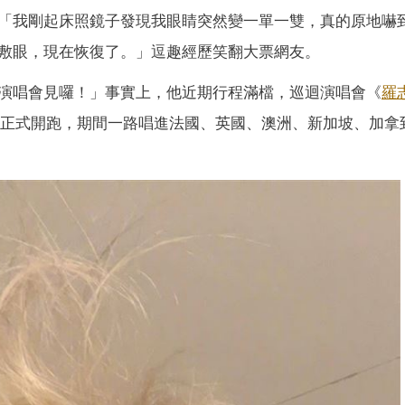
「我剛起床照鏡子發現我眼睛突然變一單一雙，真的原地嚇
敷眼，現在恢復了。」逗趣經歷笑翻大票網友。
演唱會見囉！」事實上，他近期行程滿檔，巡迴演唱會《
羅
蛋正式開跑，期間一路唱進法國、英國、澳洲、新加坡、加拿