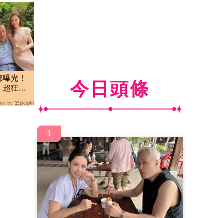
部曝光！
今日頭條
」超狂網
ed by
1