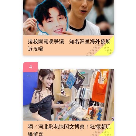
捲校園霸凌爭議 知名韓星海外發展
近況曝
4
獨／河北彩花快閃文博會！狂掃潮玩
曝驚喜