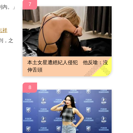
7
到內。」
志祥
到，之
本土女星遭經紀人侵犯 他反嗆：沒
伸舌頭
8