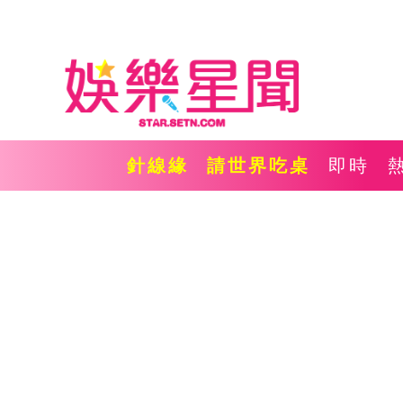
針線緣
請世界吃桌
即時