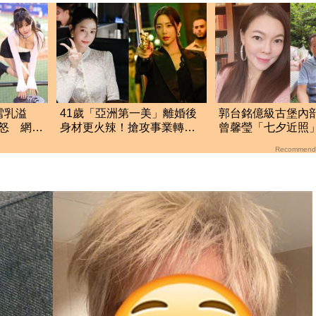
雪乳溢
41歲「亞洲第一美」離婚後
郭台銘億級古堡內
怒 網
身材更火辣！搶攻事業轉戰
曾馨瑩「七夕近照
拍「中國豎屏短劇」
羨慕
Recommend