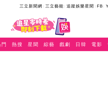
三立新聞網
三立藝能
追蹤娛樂星聞
FB
熱門
熱搜
星聞
綜藝
戲劇
日韓
電影