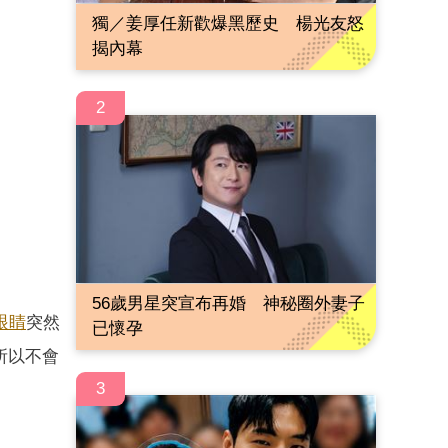
獨／姜厚任新歡爆黑歷史 楊光友怒
揭內幕
2
56歲男星突宣布再婚 神秘圈外妻子
眼睛
突然
已懷孕
所以不會
3