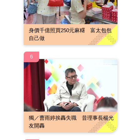
身價千億照買250元麻糬 富太包包
自己做
6
獨／曹雨婷挨轟失職 昔理事長楊光
友開轟