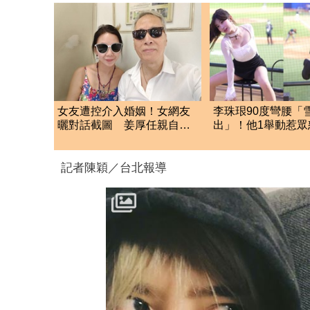
女友遭控介入婚姻！女網友
李珠珢90度彎腰「
曬對話截圖 姜厚任親自回
出」！他1舉動惹眾
應了
轟：就是在意淫
記者陳穎／台北報導