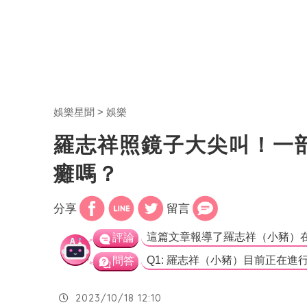
娛樂星聞
娛樂
羅志祥照鏡子大尖叫！一
癱嗎？
分享
留言
評論
問答
2023/10/18 12:10