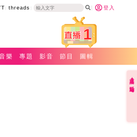
YT
threads
登入
1
音樂
專題
影音
節目
圖輯
直播✦活動