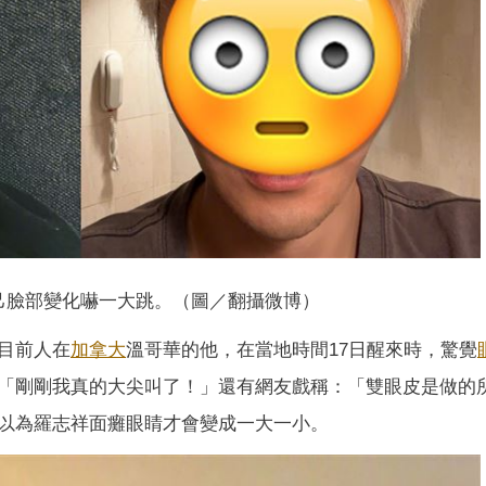
己臉部變化嚇一大跳。（圖／翻攝微博）
目前人在
加拿大
溫哥華的他，在當地時間17日醒來時，驚覺
「剛剛我真的大尖叫了！」還有網友戲稱：「雙眼皮是做的
以為羅志祥面癱眼睛才會變成一大一小。