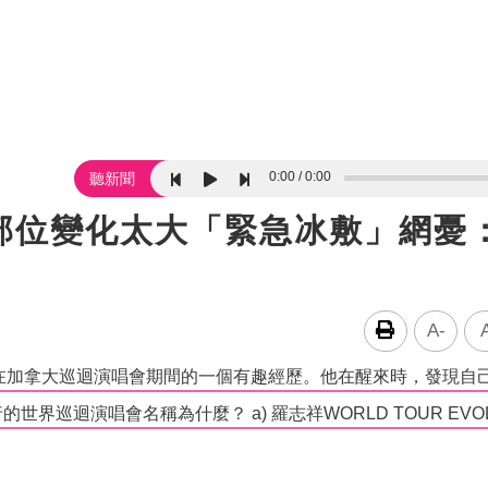
0:00
0:00
聽新聞
部位變化太大「緊急冰敷」網憂
A-