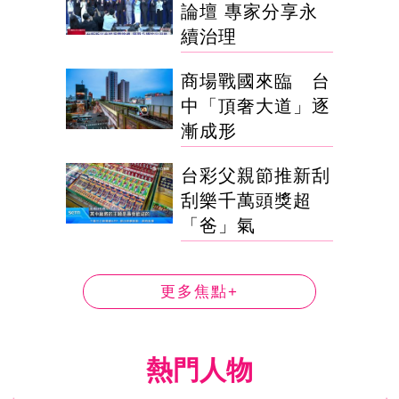
論壇 專家分享永
續治理
商場戰國來臨 台
中「頂奢大道」逐
漸成形
台彩父親節推新刮
刮樂千萬頭獎超
「爸」氣
更多焦點+
熱門人物