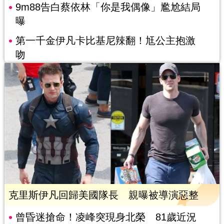
9m88告白蔡依林「你是我偶像」尷尬結局
曝
第一千金伊凡卡比基尼辣翻！尪公主抱激
吻
克里斯伊凡回歸美國隊長 親曝被導演惡整
曾昏迷搶命！凌峰突現身北榮 81歲近況