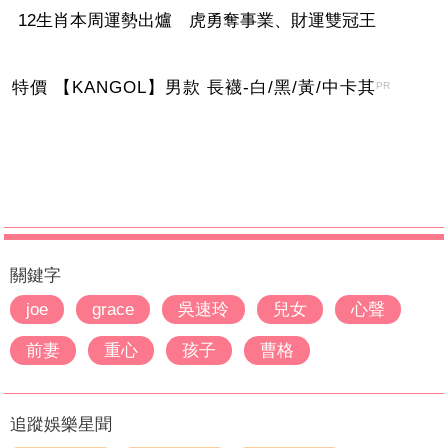
12生肖本周運勢出爐 虎勇奪事業、財運雙冠王
特價 【KANGOL】男款 長襪-白/黑/黃/中卡其
PR
關鍵字
joe
grace
吳速玲
兒女
心聲
前妻
重心
孩子
曹格
追蹤娛樂星聞