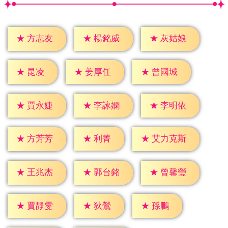
★
方志友
★
楊銘威
★
灰姑娘
★
昆凌
★
姜厚任
★
曾國城
★
賈永婕
★
李詠嫻
★
李明依
★
利菁
★
方芳芳
★
艾力克斯
★
王兆杰
★
郭台銘
★
曾馨瑩
★
狄鶯
★
孫鵬
★
賈靜雯