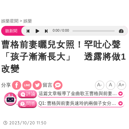
娛樂星聞
娛樂
0:00
0:00
聽新聞
曹格前妻曬兒女照！罕吐心聲
「孩子漸漸長大」 透露將做1
改變
A-
A
A+
分享
留言
這篇文章報導了金曲歌王曹格與前妻吳速玲的兩個孩子Joe和Grace的近況。從文章中可以看出，吳速玲經常在社群網站分享孩子們的照片，並表示兩人已經漸漸長大，她想把重心放回自己身上。 這篇文章透露了吳速玲作為母親的內心感受，她在思考如何將關注點重新放在自己身上。她發現自己是一個服務型人格，對於喜歡的事物愿意奉獻和犧牲，且這也是一種快樂。現在孩子們長大了，她希望能夠讓自己去嘗試做想做的事情，成為真正的自己。 這篇文章很好地呈現了吳速玲面對孩子們成長後的轉變和她對自我的思考。透過吳速玲的故事，讀者可以感受到母親角色在孩子們長大過程中的轉變和重新尋找自我的重要性。>
評論
Q1: 曹格與前妻吳速玲的兩個子女分別是誰？ A) Joe和Grace B) 小包子和小帥哥 C) 曹格和吳速玲 D) 無法得知 正確答案：A) Joe和Grace Q2: 吳速玲在社群網站上經常分享誰的照片？ A) 曹格 B) 自己 C) Joe和Grace D) 無法得知 正確答案：C) Joe和Grace Q3: 吳速玲形容自己是什麼人格？ A) 服務型人格 B) 自戀型人格 C) 冷漠型人格 D) 無法得知 正確答案：A) 服務型人格
問答
2023/10/20 11:50