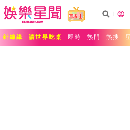
1
針線緣
請世界吃桌
即時
熱門
熱搜