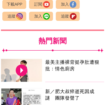
下載APP
訂閱
加入
追蹤
加入
追蹤
熱門新聞
最美主播裸背挺孕肚遭狠
批：情色廚房
新／肥大叔猝逝死因成
謎 團隊發聲了