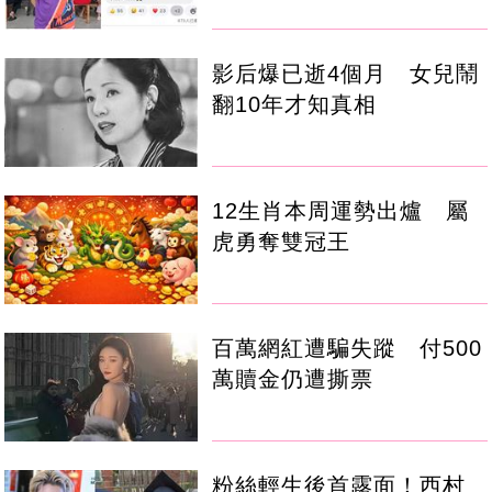
影后爆已逝4個月 女兒鬧
翻10年才知真相
12生肖本周運勢出爐 屬
虎勇奪雙冠王
百萬網紅遭騙失蹤 付500
萬贖金仍遭撕票
粉絲輕生後首露面！西村