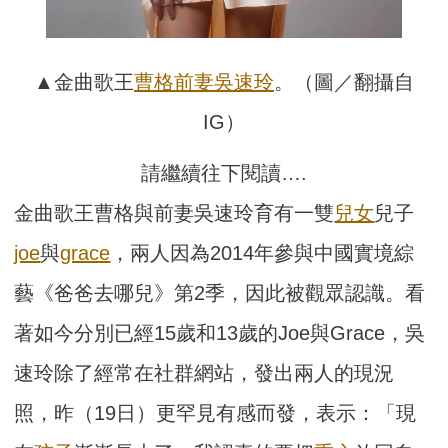
▲金曲歌王
曹格
前妻
吳速玲
。（圖／翻攝自
IG）
請繼續往下閱讀….
金曲歌王曹格與前妻吳速玲育有一雙
兒女
兒子
joe
與
grace
，兩人因為2014年參與中國實境綜
藝《爸爸去哪兒》第2季，因此被觀眾認識。看
著如今分別已經15歲和13歲的Joe與Grace，吳
速玲除了經常在社群網站，發出兩人的現況
照，昨（19日）更罕見有感而發，表示：「現