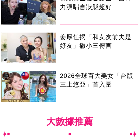
力演唱會狀態超好
姜厚任揭「和女友前夫是
好友」撇小三傳言
2026全球百大美女「台版
三上悠亞」首入圍
大數據推薦