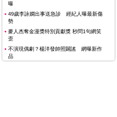
曝
49歲李詠嫻出事送急診 經紀人曝最新傷
勢
麥人杰奪金漫獎特別貢獻獎 秒問1句網笑
歪
不演現偶劇？楊洋發帥照闢謠 網曝新作
品