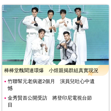
棒棒堂醜聞連環爆 小煜親揭群組真實現況
竹聯幫元老病逝2個月 演員兒吐心中遺
憾
金秀賢首公開受訪 將登印尼電視台節
目