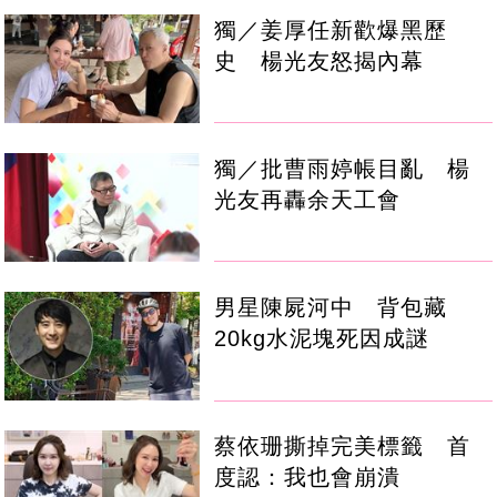
獨／姜厚任新歡爆黑歷
史 楊光友怒揭內幕
獨／批曹雨婷帳目亂 楊
光友再轟余天工會
男星陳屍河中 背包藏
20kg水泥塊死因成謎
蔡依珊撕掉完美標籤 首
度認：我也會崩潰