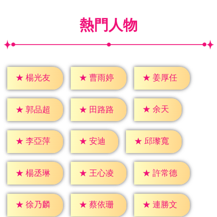
熱門人物
★
楊光友
★
曹雨婷
★
姜厚任
★
余天
★
郭品超
★
田路路
★
安迪
★
李亞萍
★
邱瓈寬
★
楊丞琳
★
王心凌
★
許常德
★
徐乃麟
★
蔡依珊
★
連勝文