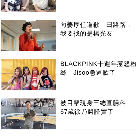
向姜厚任道歉 田路路：
我要找的是楊光友
BLACKPINK十週年惹怒粉
絲 Jisoo急道歉了
被目擊現身三總直腸科
67歲徐乃麟證實了