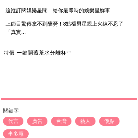
追蹤訂閱娛樂星聞 給你最即時的娛樂星鮮事
上節目驚傳拿不到酬勞！8點檔男星親上火線不忍了
「真實...
特價 一鍵開蓋茶水分離杯
PR
關鍵字
代言
廣告
台灣
藝人
優點
李多慧