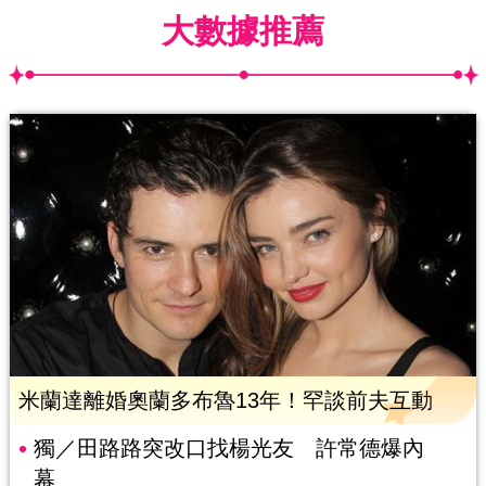
大數據推薦
米蘭達離婚奧蘭多布魯13年！罕談前夫互動
獨／田路路突改口找楊光友 許常德爆內
幕