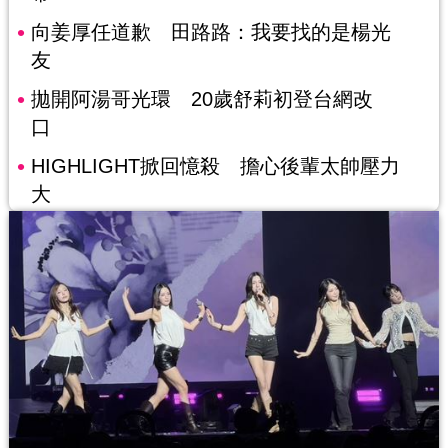
向姜厚任道歉 田路路：我要找的是楊光
友
拋開阿湯哥光環 20歲舒莉初登台網改
口
HIGHLIGHT掀回憶殺 擔心後輩太帥壓力
大