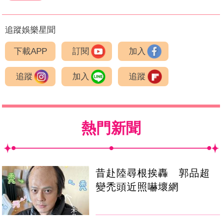
追蹤娛樂星聞
下載APP
訂閱
加入
追蹤
加入
追蹤
熱門新聞
昔赴陸尋根挨轟 郭品超
變禿頭近照嚇壞網