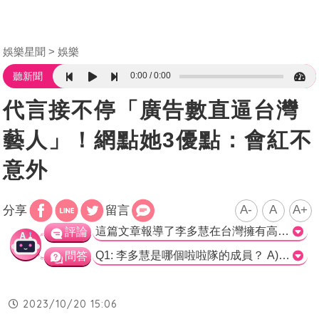
娛樂星聞
娛樂
0:00
0:00
聽新聞
代言接不停「廣告數直逼台灣
藝人」！網點她3優點：會紅不
意外
A-
A
A+
分享
留言
這篇文章報導了李多慧在台灣擁有高知名度且接到許多商品代言的情況。網友們紛紛表示李多慧在演藝圈中地位傲人，且能力與形象都很好，更稱讚她的敬業程度和可愛的個性。其中也有提及李多慧在台灣幫忙宣傳台灣觀光，讓網友們覺得她非常親民且敬業。文章中呈現了李多慧受到廣告代言的愉快狀態，讓網友好奇她是不是爽到笑出來。總體而言，這篇文章展現了李多慧在台灣的受歡迎程度和她在演藝圈中的良好形象。>
評論
Q1: 李多慧是哪個啦啦隊的成員？ A) 樂天女孩Rakuten Girls B) 起亞虎啦啦隊 C) 台灣啦啦隊 D) 八卦板啦啦隊 正確解答: B) 起亞虎啦啦隊 Q2: 什麼事件成為李多慧來台的契機？ A) 在韓職時發生爭議 B) 加入樂天女孩Rakuten Girls C) 在台灣啦啦隊裡的地位 D) 在PTT八卦板發文 正確解答: A) 在韓職時發生爭議 Q3: 李多慧受到網友讚揚的特點是什麼？ A) 宣傳台灣的影片很美 B) 性格可愛又親民 C) 敬業程度高 D) 能力形象好 正確解答: B) 性格可愛又親民
問答
2023/10/20 15:06