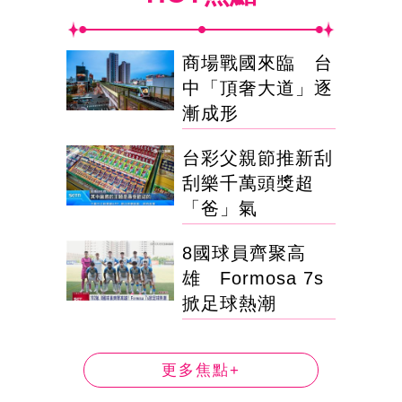
商場戰國來臨 台
中「頂奢大道」逐
漸成形
台彩父親節推新刮
刮樂千萬頭獎超
「爸」氣
8國球員齊聚高
雄 Formosa 7s
掀足球熱潮
更多焦點+