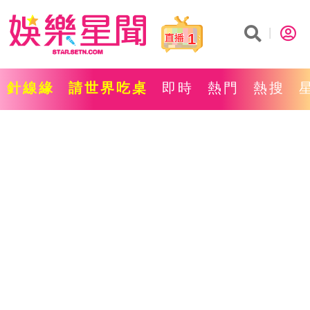
1
針線緣
請世界吃桌
即時
熱門
熱搜