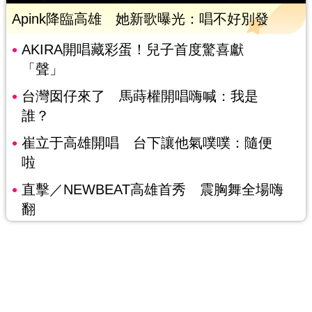
Apink降臨高雄 她新歌曝光：唱不好別發
AKIRA開唱藏彩蛋！兒子首度驚喜獻
「聲」
台灣囡仔來了 馬蒔權開唱嗨喊：我是
誰？
崔立于高雄開唱 台下讓他氣噗噗：隨便
啦
直擊／NEWBEAT高雄首秀 震胸舞全場嗨
翻