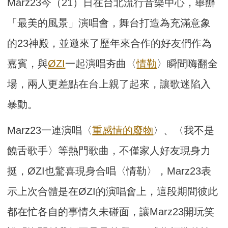
Marz23今（21）日在台北流行音樂中心，舉辦
「最美的風景」演唱會，舞台打造為充滿意象
的23神殿，並邀來了歷年來合作的好友們作為
嘉賓，與
ØZI
一起演唱夯曲〈
情勒
〉瞬間嗨翻全
場，兩人更差點在台上親了起來，讓歌迷陷入
暴動。
Marz23一連演唱〈
重感情的廢物
〉、〈我不是
饒舌歌手〉等熱門歌曲，不僅家人好友現身力
挺，ØZI也驚喜現身合唱〈情勒〉，Marz23表
示上次合體是在ØZI的演唱會上，這段期間彼此
都在忙各自的事情久未碰面，讓Marz23開玩笑