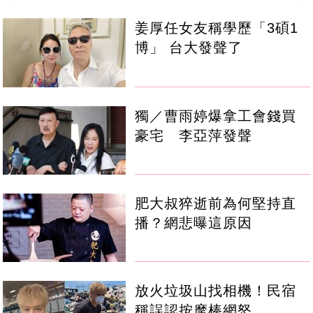
姜厚任女友稱學歷「3碩1
博」 台大發聲了
獨／曹雨婷爆拿工會錢買
豪宅 李亞萍發聲
肥大叔猝逝前為何堅持直
播？網悲曝這原因
放火垃圾山找相機！民宿
稱誤認按摩棒網怒