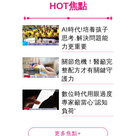
HOT焦點
AI時代!培養孩子
思考.解決問題能
力更重要
關節危機！醫籲完
整配方才有關鍵守
護力
數位時代用眼過度
專家籲當心'認知
負荷'
更多焦點+