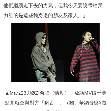
他們繼續走下去的力氣；但我今天要說帶給我
力量的是這些我身邊的朋友及家人。」
▲Marz23與ØZI合唱〈情勒〉，放話MV破千萬
點閱就會與對方「喇舌」。（圖／華納音樂☓寬