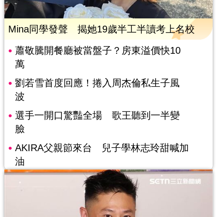
Mina同學發聲 揭她19歲半工半讀考上名校
蕭敬騰開餐廳被當盤子？房東溢價快10
萬
劉若雪首度回應！捲入周杰倫私生子風
波
選手一開口驚豔全場 歌王聽到一半變
臉
AKIRA父親節來台 兒子學林志玲甜喊加
油