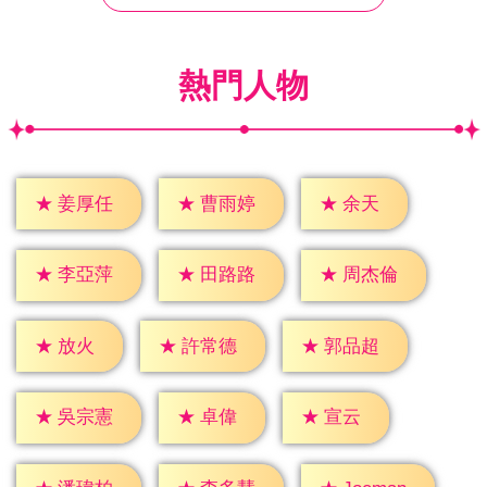
熱門人物
★
余天
★
姜厚任
★
曹雨婷
★
李亞萍
★
田路路
★
周杰倫
★
放火
★
許常德
★
郭品超
★
卓偉
★
宣云
★
吳宗憲