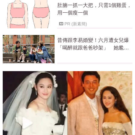
肚腩一抓一大把，只需1個雞蛋，
用一個瘦一個
PR (新素簡)
昔傳跟李易婚變！六月遭女兒爆
「喝醉就跟爸爸吵架」 她尷尬
全認了