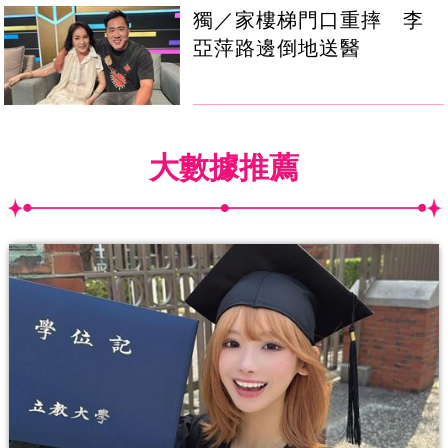
獨／家樓梯門口重摔 李
亞萍路邊倒地送醫
大數據推薦