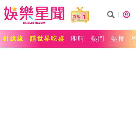
1
針線緣
請世界吃桌
即時
熱門
熱搜