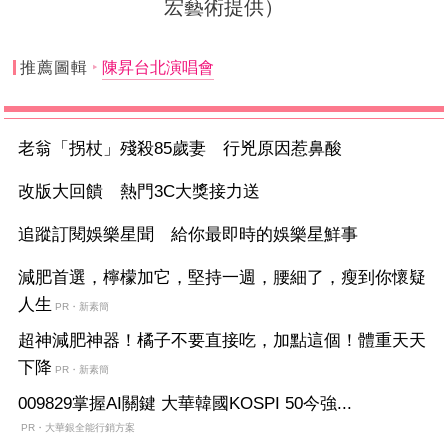
宏藝術提供）
推薦圖輯
陳昇台北演唱會
老翁「拐杖」殘殺85歲妻 行兇原因惹鼻酸
改版大回饋 熱門3C大獎接力送
追蹤訂閱娛樂星聞 給你最即時的娛樂星鮮事
減肥首選，檸檬加它，堅持一週，腰細了，瘦到你懷疑
人生
PR・新素簡
超神減肥神器！橘子不要直接吃，加點這個！體重天天
下降
PR・新素簡
009829掌握AI關鍵 大華韓國KOSPI 50今強...
PR・大華銀全能行銷方案