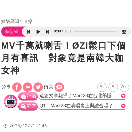
娛樂星聞
音樂
0:00
0:00
聽新聞
MV千萬就喇舌！ØZI鬆口下個
月有喜訊 對象竟是南韓大咖
女神
A-
A
A+
分享
留言
這篇文章報導了Marz23在台北舉辦的「最美的風景」演唱會。演唱會以充滿意象的23神殿作為舞台，並邀請了歷年合作的好友作為嘉賓，其中包括與&amp;Oslash;ZI合唱夯曲〈情勒〉。報導中提到兩人在台上差點親了起來，引起了歌迷的熱烈反應。Marz23在演唱會上演唱了多首熱門歌曲，並表示與&amp;Oslash;ZI最近很少見面，所以開玩笑地說兩人不是兄弟關係，並以此成為了「情勒王」的標示。 報導中也提到了&amp;Oslash;ZI的一個驚喜現身合唱〈情勒〉，並表示下個月將與南韓女團New Jeans同台演出，這也是令人期待的消息。 整體而言，這篇文章報導了Marz23演唱會的精彩瞬間，尤其是與&amp;Oslash;ZI的合作和情勢一度高漲的親密互動。報導中也提到了家人和好友們的支持，這對Marz23來說是一個非常感動和有力的鼓勵。>
評論
Q1：Marz23在演唱會上與誰合唱了夯曲〈情勒〉？ a) 他的好友們 b) &Oslash;ZI c) New Jeans 正確答案：b) &Oslash;ZI Q2：Marz23表示上次與&amp;Oslash;ZI合體是在哪個演唱會上？ a) Marz23的演唱會 b) &Oslash;ZI的演唱會 c) New Jeans的演唱會 正確答案：b) &Oslash;ZI的演唱會 Q3：根據文章所述，哪位歌手要跟南韓女團New Jeans同台演出？ a) Marz23 b) &Oslash;ZI c) 電影中的細蜜 正確答案：c) 電影中的細蜜
問答
2023/10/21 21:46