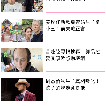
姜厚任新歡爆帶婚生子當
小三！前夫嗆正宮
昔赴陸尋根挨轟 郭品超
變禿頭近照嚇壞網
周杰倫私生子真相曝光！
孩子的親爹竟是他