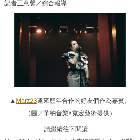
記者王意馨／綜合報導
▲
Marz23
邀來歷年合作的好友們作為嘉賓。
（圖／華納音樂☓寬宏藝術提供）
請繼續往下閱讀….