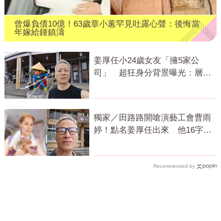
曾爆負債10億！63歲章小蕙罕見吐露心聲：後悔當
年嫁給鍾鎮濤
姜厚任小24歲女友「擁5家公
司」 超狂身分背景曝光：層級
比我高
獨家／田路路開嗆演藝工會曹雨
婷！點名姜厚任出來 他16字回
應了
Recommended by