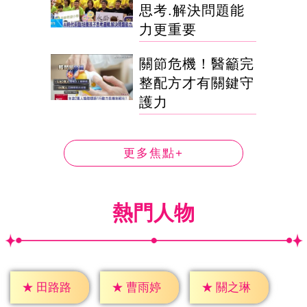
思考.解決問題能
力更重要
關節危機！醫籲完
整配方才有關鍵守
護力
更多焦點+
熱門人物
★
田路路
★
曹雨婷
★
關之琳