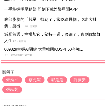
一手掌握明星動態 即刻下載娛樂星聞APP
腹部脂肪的「剋星」找到了，常吃這幾物，吃走大肚
囊，瘦出...
PR・新素簡
減肥首選，檸檬加它，堅持一週，腰細了，瘦到你懷疑
人生
PR・新素簡
009829掌握AI關鍵 大華韓國KOSPI 50今強...
PR・大華銀全能行銷方案
關鍵字
朱延平
蔡允潔
郭鬼鬼
許薇安
張耘芝