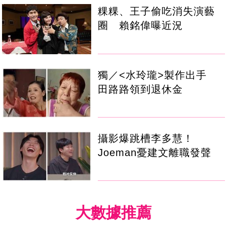
粿粿、王子偷吃消失演藝
圈 賴銘偉曝近況
獨／<水玲瓏>製作出手
田路路領到退休金
攝影爆跳槽李多慧！
Joeman憂建文離職發聲
大數據推薦