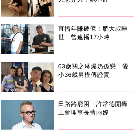
直播年賺破億！肥大叔離
世 曾連播17小時
63歲關之琳爆奶孫戀！愛
小36歲男模傳證實
田路路窮困 許常德開轟
工會理事長曹雨婷