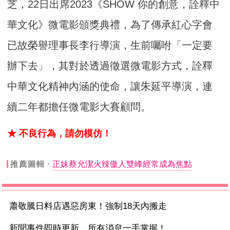
芝，22日出席2023《SHOW 你的創意，詮釋中
華文化》微電影頒獎典禮，為了傳承紅心字會
已故榮譽理事長李行導演，生前囑咐「一定要
辦下去」，其對於透過徵選微電影方式，詮釋
中華文化精神內涵的使命，讓朱延平導演，連
續二年都擔任微電影大賽顧問。
★ 不良行為，請勿模仿！
推薦圖輯
正妹蔡允潔火辣傲人雙峰經常成為焦點
蕭敬騰日料店遇惡房東！強制18天內搬走
新聞事件即時更新 所有消息一手掌握！