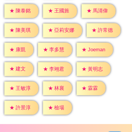
★
陳泰銘
★
王國旌
★
馬清偉
★
陳美琪
★
許常德
★
亞莉安娜
★
康凱
★
李多慧
★
Joeman
★
建文
★
李翊君
★
黃明志
★
林襄
★
霖霖
★
王敏淳
★
檢場
★
許景淳