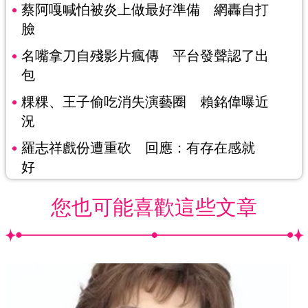
蔡阿嘎喊怕被炎上做最好準備 網轟自打
臉
名嘴拿刀自殘影片瘋傳 平台發聲認了出
包
粿粿、王子偷吃消失演藝圈 賴銘偉曝近
況
羅志祥戲份遭重砍 回應：有存在感就
好
您也可能喜歡這些文章