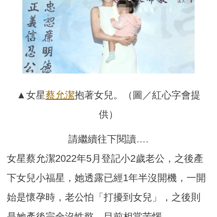
▲女星
蔡允潔
抱著女兒。（圖／紅心字會提
供）
請繼續往下閱讀….
女星蔡允潔2022年5月登記小2歲老公，之後產
下女兒小福星，她透露已經1年半沒開機，一開
始是懷孕時，老公怕「打擾到女兒」，之後則
是她產後完全沒性慾，目前相當苦惱。