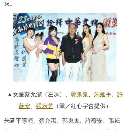
來。
▲女星蔡允潔（左起）、
郭鬼鬼
、
朱延平
、
許
薇安
、
張耘芝
（圖／紅心字會提供）
朱延平導演、蔡允潔、郭鬼鬼、許薇安、張耘