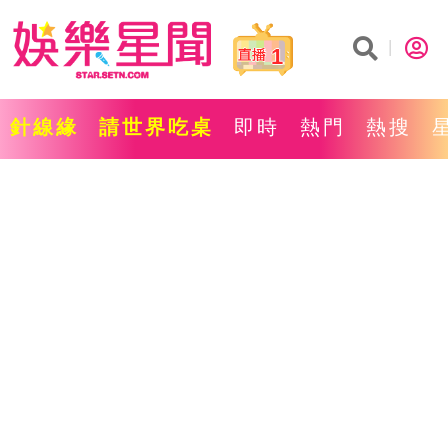
1
針線緣
請世界吃桌
即時
熱門
熱搜