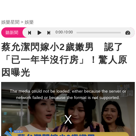
娛樂星聞
娛樂
0:00
0:00
聽新聞
蔡允潔閃嫁小2歲嫩男 認了
「已一年半沒行房」！驚人原
因曝光
This
is
a
The media could not be loaded, either because the server or
modal
window.
network failed or because the format is not supported.