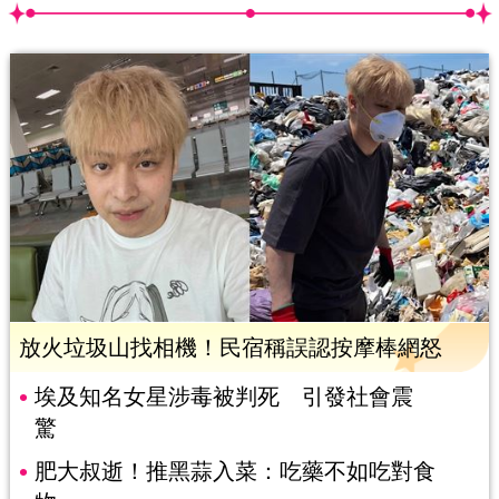
放火垃圾山找相機！民宿稱誤認按摩棒網怒
埃及知名女星涉毒被判死 引發社會震
驚
肥大叔逝！推黑蒜入菜：吃藥不如吃對食