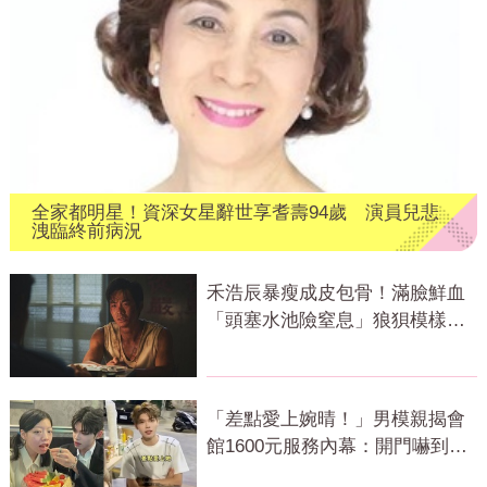
全家都明星！資深女星辭世享耆壽94歲 演員兒悲
洩臨終前病況
禾浩辰暴瘦成皮包骨！滿臉鮮血
「頭塞水池險窒息」狼狽模樣判
若兩人
「差點愛上婉晴！」男模親揭會
館1600元服務內幕：開門嚇到險
尿出來