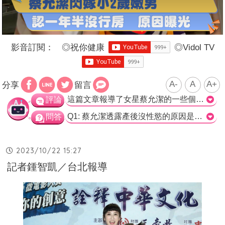
影音訂閱：
◎
祝你健康
◎
Vidol TV
A-
A
A+
分享
留言
這篇文章報導了女星蔡允潔的一些個人事項，包括她的婚姻和性生活問題，以及她換車的經歷。蔡允潔透露產後的性慾問題，導致她和丈夫都感到困擾。她嘗試了一些輔助方法，但效果不彰，導致她對未來生育的想法感到迷茫。此外，她也換了一輛新車，並強調這並不代表她換了老公。 這篇文章揭示了蔡允潔作為公眾人物的私人問題，包括她的性慾問題和個人投保的困難。這些問題在許多夫妻中可能都存在，但被蔡允潔公之於眾，引起了廣泛的關注。 然而，作為新聞報導，我們也應該思考這樣的報導是否足夠重要和值得公眾關注。這些私人問題涉及到個人的隱私權和尊嚴，我們是否應該在公共領域討論這些議題，是否對公眾有任何實際意義？ 同時，這篇文章也提到了蔡允潔參加微電影頒獎典禮的事情，以及朱延平導演的角色。這部分的報導更偏向於介紹藝人參與活動的事實，並與新聞報導中的其他內容相比，似乎較為輕鬆和平常。 總體而言，這篇文章報導了蔡允潔的一些私人問題和活動參與，但在新聞的價值和適宜性方面，仍有一些值得討論的地方。>
評論
Q1: 蔡允潔透露產後沒性慾的原因是什麼？ A) 懷孕時怕打擾到女兒 B) 產後完全沒性慾 C) 醫生的建議不夠有幫助 D) 無法提高自己的性趣 正確答案: B) 產後完全沒性慾 Q2: 蔡允潔想再生一胎卻不知如何是好的原因是什麼？ A) 醫生無法提供幫助 B) 懷孕時的不適影響了性慾 C) 老公也很苦惱 D) 還沒解決產後性慾問題 正確答案: D) 還沒解決產後性慾問題 Q3: 蔡允潔換車的原因是什麼？ A) 被撞到造成無法承保 B) 喜歡換車 C) 舊車已經太舊 D) 需要提高交通安全 正確答案: A) 被撞到造成無法承保
問答
2023/10/22 15:27
記者鍾智凱／台北報導