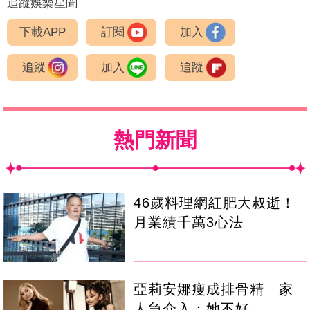
追蹤娛樂星聞
下載APP
訂閱
加入
追蹤
加入
追蹤
熱門新聞
46歲料理網紅肥大叔逝！
月業績千萬3心法
亞莉安娜瘦成排骨精 家
人急介入：她不好