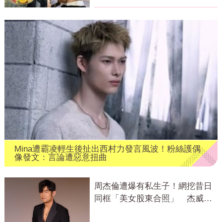
Mina遭霸凌輕生後扯出西村力發言風波！粉絲護偶
像發文：言論遭惡意扭曲
周杰倫遭爆有私生子！網挖昔日
同框「美女股東合照」 杰威爾
發聲了