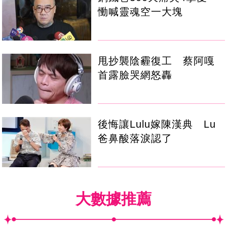
慟喊靈魂空一大塊
甩抄襲陰霾復工 蔡阿嘎
首露臉哭網怒轟
後悔讓Lulu嫁陳漢典 Lu
爸鼻酸落淚認了
大數據推薦