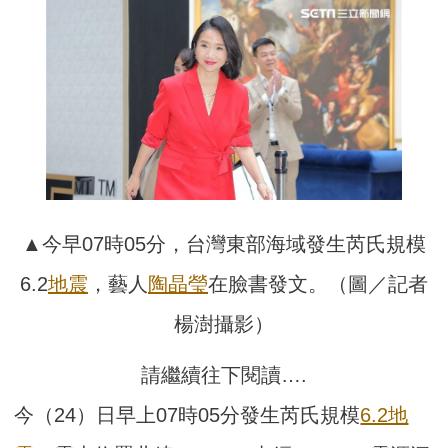
▲今早07時05分，台灣東部海域發生芮氏規模
6.2
地震
，藝人
陶晶瑩
在臉書發文。（圖／記者
楊澍攝影）
請繼續往下閱讀….
今（24）日早上07時05分發生芮氏規模
6.2地