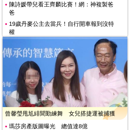
陳詩媛帶兒看王齊麟比賽！網：神複製爸
爸
19歲丹麥公主去當兵！自行開車報到沒特
權
曾馨瑩甩尪緋聞勤練舞 女兒搭捷運被捕獲
瑪莎房產版圖曝光 總值達8億