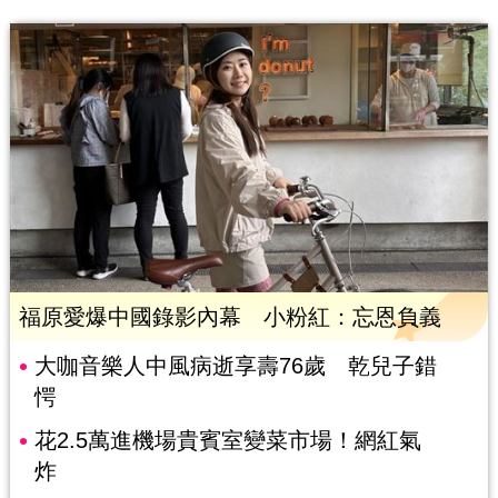
福原愛爆中國錄影內幕 小粉紅：忘恩負義
大咖音樂人中風病逝享壽76歲 乾兒子錯
愕
花2.5萬進機場貴賓室變菜市場！網紅氣
炸