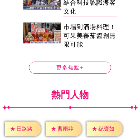
結合科技認識海客
文化
市場到酒場料理！
可果美蕃茄醬創無
限可能
更多焦點+
熱門人物
★
田路路
★
曹雨婷
★
紀寶如