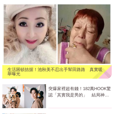
生活困頓拮据！池秋美不忍出手幫田路路 真實暖
舉曝光
突爆家裡超有錢！182萬HOOK驚
認「其實我是男的」 結局神反
轉網傻眼