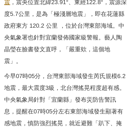
震
，震央位置北緯23.91°、東經122.8°，震源深
度5.7公里，是為「極淺層地震」，即在花蓮縣
政府東方 120.2 公里 ，位於台灣東部海域。中
央氣象署也針對宜蘭發佈國家級警報。藝人陶
晶瑩在臉書發文直呼，「嚴重欸，這個地
震」。
今早07時05分，台灣東部海域發生芮氏規模6.2
地震，最大震度3級，北台灣搖晃程度超有感。
中央氣象局針對「宜蘭縣」發布災防告警訊
息，提醒在07時05分左右東部海域發生顯著有
感地震，慎防強烈搖晃，就近避難「趴下、掩