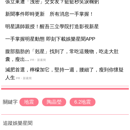
張立東遭「洩密」交女友？籃籃秒笑淚鞠躬
新聞事件即時更新 所有消息一手掌握！
明星講師親授！醒吾三立學院打造影視新星
一手掌握明星動態 即刻下載娛樂星聞APP
腹部脂肪的「剋星」找到了，常吃這幾物，吃走大肚
囊，瘦出...
PR・新素簡
減肥首選，檸檬加它，堅持一週，腰細了，瘦到你懷疑
人生
PR・新素簡
關鍵字
地震
陶晶瑩
6.2地震
追蹤娛樂星聞