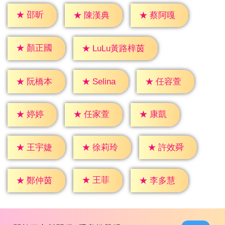
★
邵昕
★
陳漢典
★
蔡阿嘎
★
顏正國
★
LuLu黃路梓茵
★
Selina
★
阮橋本
★
任容萱
★
婷婷
★
康凱
★
任家萱
★
王宇婕
★
徐莉玲
★
許效舜
★
王菲
★
鄭仲茵
★
李多慧