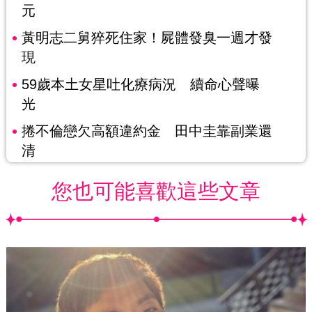
元
黃明志二舅猝死住家！屍體發臭一週才發
現
59歲本土女星吐化療病況 續命心聲曝
光
捲不倫戀欠高額違約金 田中圭靠副業還
清
您也可能喜歡這些文章