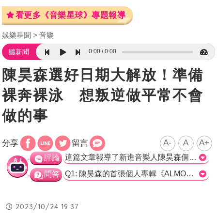
看更多《音樂星球》專題報導
娛樂星聞
音樂
0:00
0:00
聽新聞
陳昊森選好日期大解放！準備
裸奔裸泳 想叛逆做平常不會
做的事
A-
A
A+
分享
留言
這篇文章報導了新進音樂人陳昊森個人首張專輯的預購情況和宣傳活動。根據報導，陳昊森的限定版實體專輯預購一空，並登上博客來即時榜冠軍，主打歌〈孤傲〉也在KKBOX即時榜爬升至第三名。華研國際和陳昊森為回饋歌迷舉辦專輯同名簽唱會，提供了和歌迷近距離接觸的機會。值得一提的是，陳昊森除了音樂宣傳外，還兼顧戲劇工作，每周都要飛來飛去。他對於與歌迷相見感到開心並表示期待，同時準備了手寫卡片送給幸運的歌迷。 這篇文章中提到了陳昊森的新專輯《ALMOST HUMAN》呈現了真實的陳昊森，展現了他除了演員角色以外的音樂才華。陳昊森表示希望能夠透過他的音樂觸動聽眾，給予他們力量。專輯中也收錄了陳昊森想要分享的故事，其中包括他對冬天白雪和日出陽光的感受。在被問及末日即將來臨時，他最想挑戰的事情時，他豪爽地回答想要裸奔和裸泳。 整體而言，這篇文章報導了陳昊森首張專輯的預購情況和宣傳活動，並呈現了他對音樂創作的熱情和對粉絲的感激之情。相信陳昊森的粉絲們對他的新專輯充滿期待，並期待在簽唱會上能夠與他近距離互動。>
評論
Q1: 陳昊森的首張個人專輯《ALMOST HUMAN》的預購起跑後，多久內首批實體專輯VIP限定版就銷售一空了？ A. 1小時 B. 30分鐘 C. 10分鐘 D. 5分鐘 正確答案: C. 10分鐘 Q2: 陳昊森的首波主打歌〈孤傲〉在KKBOX的即時榜上排名第幾名？ A. 第一名 B. 第二名 C. 第三名 D. 第四名 正確答案: C. 第三名 Q3: 陳昊森舉辦專輯同名簽唱會的日期是在哪兩天？ A. 11/10、11/11 B. 11/11、11/12 C. 11/12、11/13 D. 11/13、11/14 正確答案: B. 11/11、11/12
問答
2023/10/24 19:37