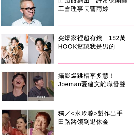
田路路窮困 許常德開轟
工會理事長曹雨婷
突爆家裡超有錢 182萬
HOOK驚認我是男的
攝影爆跳槽李多慧！
Joeman憂建文離職發聲
獨／<水玲瓏>製作出手
田路路領到退休金