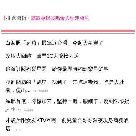
推薦圖輯
鼓鼓專輯簽唱會與歌迷相見
白海豚「這時」最靠近台灣！今起天氣變了
改版大回饋 熱門3C大獎接力送
追蹤訂閱娛樂星聞 給你最即時的娛樂星鮮事
腹部脂肪的「剋星」找到了，常吃這幾物，吃走大肚
囊，瘦出...
PR・新素簡
減肥首選，檸檬加它，堅持一週，腰細了，瘦到你懷疑
人生
PR・新素簡
才駁斥跟女友KTV互毆！前兒童台哥哥深夜現身商務酒
店 ...