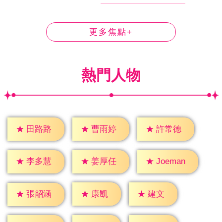
更多焦點+
熱門人物
★
田路路
★
曹雨婷
★
許常德
★
李多慧
★
姜厚任
★
Joeman
★
康凱
★
建文
★
張韶涵