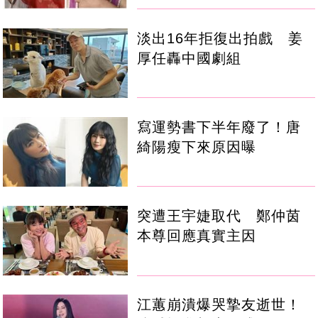
淡出16年拒復出拍戲 姜
厚任轟中國劇組
寫運勢書下半年廢了！唐
綺陽瘦下來原因曝
突遭王宇婕取代 鄭仲茵
本尊回應真實主因
江蕙崩潰爆哭摯友逝世！