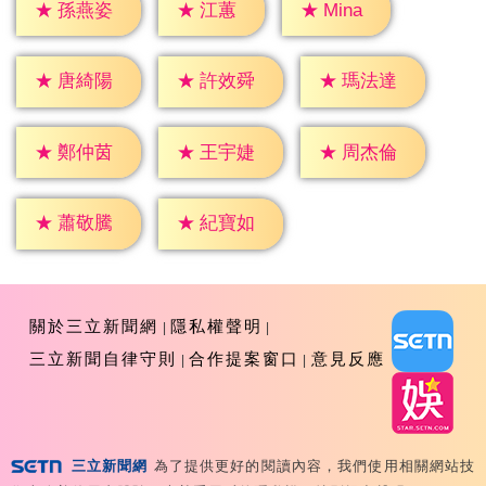
★
江蕙
★
Mina
★
孫燕姿
★
唐綺陽
★
許效舜
★
瑪法達
★
鄭仲茵
★
王宇婕
★
周杰倫
★
蕭敬騰
★
紀寶如
關於三立新聞網
隱私權聲明
三立新聞自律守則
合作提案窗口
意見反應
三立新聞網
為了提供更好的閱讀內容，我們使用相關網站技
Copyright ©2026 Sanlih E-Television All Rights