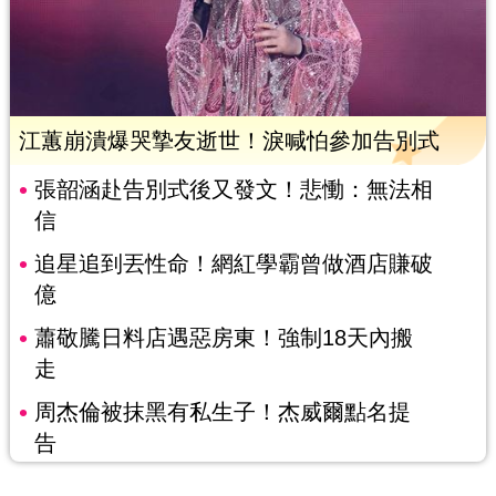
江蕙崩潰爆哭摯友逝世！淚喊怕參加告別式
張韶涵赴告別式後又發文！悲慟：無法相
信
追星追到丟性命！網紅學霸曾做酒店賺破
億
蕭敬騰日料店遇惡房東！強制18天內搬
走
周杰倫被抹黑有私生子！杰威爾點名提
告