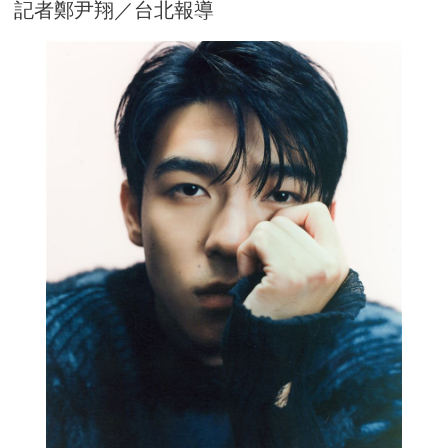
記者鄭尹翔／台北報導