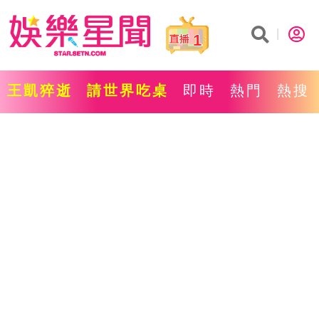
1
王凱猝逝
請世界吃桌
即時
熱門
熱搜