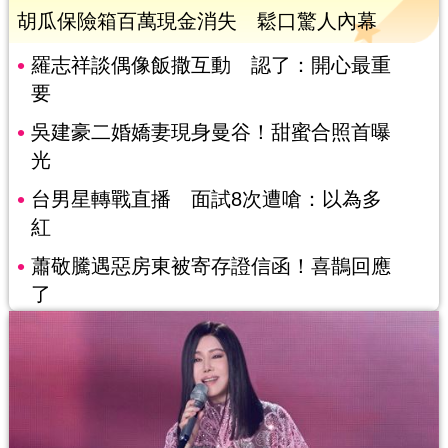
胡瓜保險箱百萬現金消失 鬆口驚人內幕
羅志祥談偶像飯撒互動 認了：開心最重
要
吳建豪二婚嬌妻現身曼谷！甜蜜合照首曝
光
台男星轉戰直播 面試8次遭嗆：以為多
紅
蕭敬騰遇惡房東被寄存證信函！喜鵲回應
了