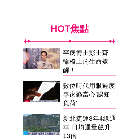
HOT焦點
罕病博士彭士齊
輪椅上的生命覺
醒！
數位時代用眼過度
專家籲當心'認知
負荷'
新北捷運8年4線通
車 日均運量飆升
13倍