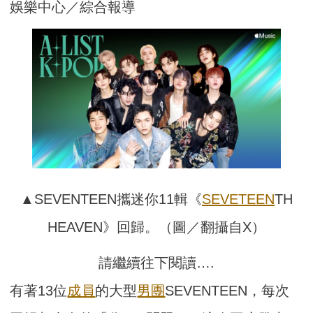
娛樂中心／綜合報導
▲SEVENTEEN攜迷你11輯《
SEVETEEN
TH
HEAVEN》回歸。（圖／翻攝自X）
請繼續往下閱讀….
有著13位
成員
的大型
男團
SEVENTEEN，每次