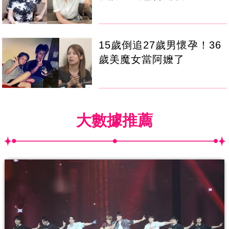
15歲倒追27歲男懷孕！36
歲美魔女當阿嬤了
大數據推薦