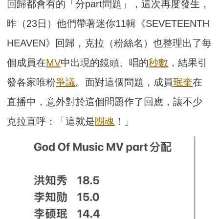
回歸都會有的「分part問題」，這次再度發生，
昨（23日）他們帶著迷你11輯《SEVETEENTH
HEAVEN》回歸，克拉（粉絲名）也整理出了每
個成員在
MV
中出現的鏡頭、唱的
秒數
，結果引
發各家唯粉
爭議
。面對這個問題，成員
珉奎
在
直播中，意外對於這個問題作了回應，讓不少
克拉直呼：「這就是
團魂
！」