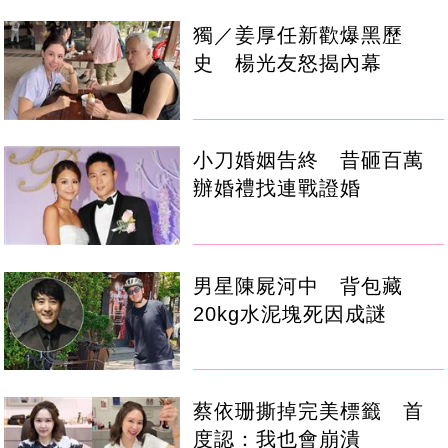
獨／姜厚任新歡爆黑歷
史 楊光友怒揭內幕
小刀婚姻告終 昔砸百萬
辦婚禮找連戰證婚
男星陳屍河中 背包藏
20kg水泥塊死因成謎
蔡依珊撕掉完美標籤 首
度認：我也會崩潰