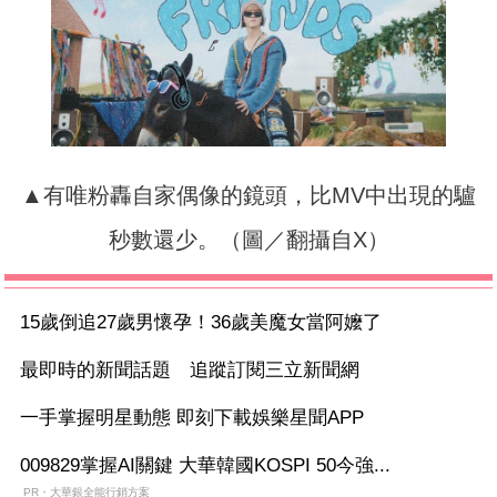
▲有唯粉轟自家偶像的鏡頭，比MV中出現的驢
秒數還少。（圖／翻攝自X）
15歲倒追27歲男懷孕！36歲美魔女當阿嬤了
最即時的新聞話題 追蹤訂閱三立新聞網
一手掌握明星動態 即刻下載娛樂星聞APP
009829掌握AI關鍵 大華韓國KOSPI 50今強...
PR・大華銀全能行銷方案