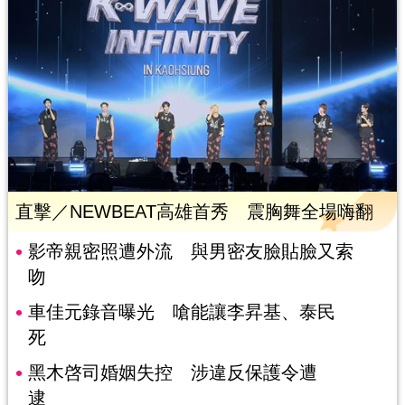
直擊／NEWBEAT高雄首秀 震胸舞全場嗨翻
影帝親密照遭外流 與男密友臉貼臉又索
吻
車佳元錄音曝光 嗆能讓李昇基、泰民
死
黑木啓司婚姻失控 涉違反保護令遭
逮