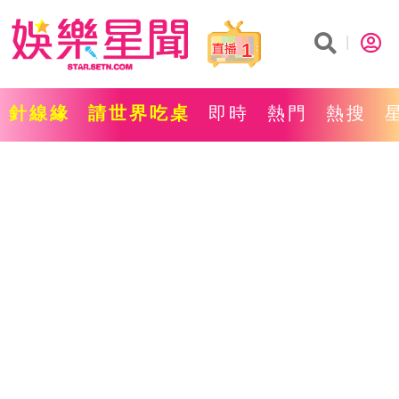
1
針線緣
請世界吃桌
即時
熱門
熱搜