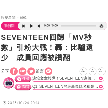
娛樂星聞
日韓
0:00
0:00
聽新聞
SEVENTEEN回歸「MV秒
數」引粉大戰！轟：比驢還
少 成員回應被讚翻
A-
A
A+
分享
留言
這篇文章報導了SEVENTEEN這個大型男團的最新回歸，並提到了他們的歌曲在全球的成功及好成績。然而，文章也提到了成員之間在歌曲中的分配問題引起了粉絲之間的爭議。成員?奎在直播中對此作了回應，表示他並不在意自己的part有多少，這一回應受到了粉絲們的讚揚。 SEVENTEEN的回歸確實受到了廣大粉絲的關注，而且他們在音源榜單上也取得了不錯的成績。這顯示了他們的團體實力和受歡迎程度。然而，在成員part分配上引發的討論也證明了粉絲對於成員個人魅力的關注和追求。 在這個大型團體中，成員之間的差異在part分配上是難以避免的。有些成員可能在某些歌曲中出現的時間較少，這很可能讓他們的粉絲感到不滿。然而，成員?奎在這次直播中表達了自己對於此問題的不在意態度。這樣的態度不僅顯示了?奎的專業態度，也讓粉絲們更加欣賞他。他的回應也讓人看到了SEVENTEEN作為一個團體的凝聚力和成員間的和諧。 在眾多的音樂市場競爭中，SEVENTEEN的成功不僅僅體現在音源榜單上，更重要的是他們能夠保持著穩定的粉絲基礎和廣泛的支持。這也證明了他們的音樂和表演能力得到了認可。對於這個團體來說，成員之間的和諧和相互尊重是他們能夠長久發展的重要因素之一。 總結而言，這篇報導中提到了SEVENTEEN的回歸和他們在音源榜單上的好成績。同時也提到了成員之間在歌曲part分配上的爭議引起的討論。成員?奎在直播中的回應展示了他的專業態度和成員間的和諧關係。這篇文章報導了SEVENTEEN回歸的重要資訊，並突出了他們的成就和粉絲們對於成員的支持和關注。>
評論
Q1: SEVENTEEN的最新專輯名稱是什麼？ 正確答案：SEVETEENTH HEAVEN Q2: SEVENTEEN的最新專輯在全球音源排行榜上取得了什麼成績？ 正確答案：在全球都佔據第一名 Q3: 成員?奎在直播中回應了什麼問題？ 正確答案：新歌的part很少不會覺得傷心嗎？他表示完全不會傷心。
問答
2023/10/24 20:14