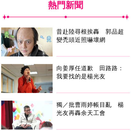
熱門新聞
昔赴陸尋根挨轟 郭品超
變禿頭近照嚇壞網
向姜厚任道歉 田路路：
我要找的是楊光友
獨／批曹雨婷帳目亂 楊
光友再轟余天工會