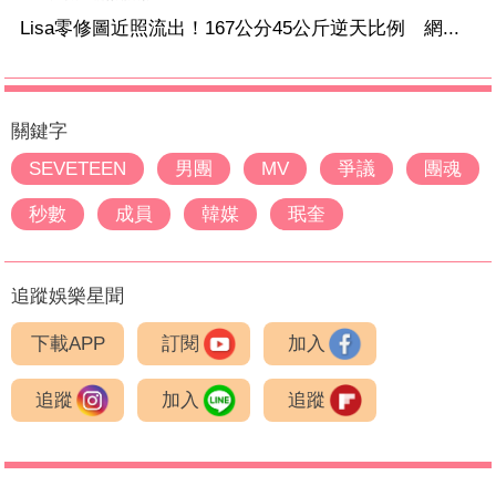
Lisa零修圖近照流出！167公分45公斤逆天比例 網...
關鍵字
SEVETEEN
男團
MV
爭議
團魂
秒數
成員
韓媒
珉奎
追蹤娛樂星聞
下載APP
訂閱
加入
追蹤
加入
追蹤