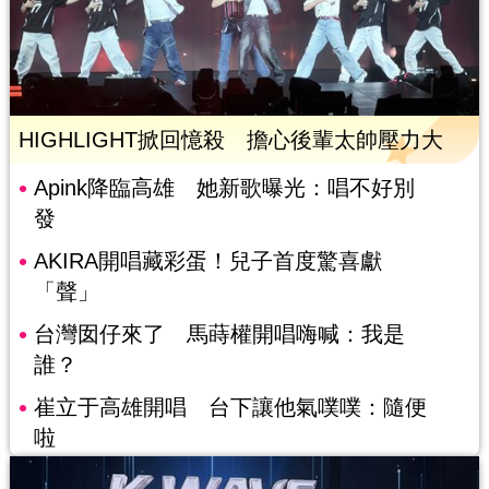
HIGHLIGHT掀回憶殺 擔心後輩太帥壓力大
Apink降臨高雄 她新歌曝光：唱不好別
發
AKIRA開唱藏彩蛋！兒子首度驚喜獻
「聲」
台灣囡仔來了 馬蒔權開唱嗨喊：我是
誰？
崔立于高雄開唱 台下讓他氣噗噗：隨便
啦