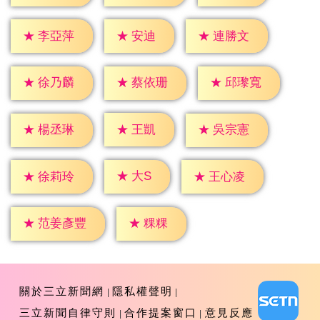
★
安迪
★
李亞萍
★
連勝文
★
徐乃麟
★
蔡依珊
★
邱瓈寬
★
王凱
★
楊丞琳
★
吳宗憲
★
大S
★
徐莉玲
★
王心凌
★
粿粿
★
范姜彥豐
關於三立新聞網
隱私權聲明
三立新聞自律守則
合作提案窗口
意見反應