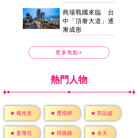
商場戰國來臨 台
中「頂奢大道」逐
漸成形
更多焦點+
熱門人物
★
楊光友
★
曹雨婷
★
郭品超
★
余天
★
姜厚任
★
田路路