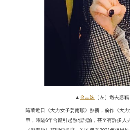
▲
金志洙
（左）過去憑藉
隨著近日《大力女子姜南順》熱播，前作《大力
串，時隔6年合體引起熱烈討論，甚至有許多人