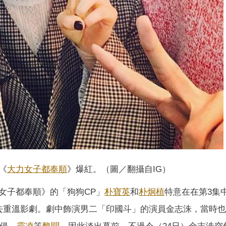
《
大力女子都奉順
》爆紅。（圖／翻攝自IG）
女子都奉順》的「狗狗CP」
朴寶英
和
朴炯植
特意在在第3集
去重溫影劇。劇中飾演男二「印國斗」的演員金志洙，當時