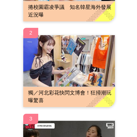
捲校園霸凌爭議 知名韓星海外發展
近況曝
2
獨／河北彩花快閃文博會！狂掃潮玩
曝驚喜
3