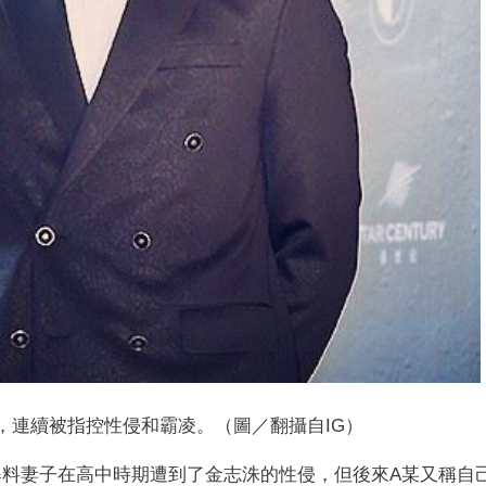
時，連續被指控性侵和霸凌。（圖／翻攝自IG）
爆料妻子在高中時期遭到了金志洙的性侵，但後來A某又稱自