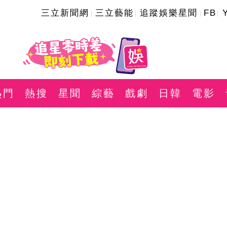
三立新聞網
三立藝能
追蹤娛樂星聞
FB
熱門
熱搜
星聞
綜藝
戲劇
日韓
電影