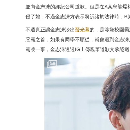
並向金志洙的經紀公司道歉。但是在A某烏龍爆
侵了她，不過金志洙方表示將訴諸於法律時，B
不過真正讓金志洙淡出
螢光幕
的，是涉嫌校園霸
惡霸之首，如果有同學不順從，就會遭到金志洙
霸凌一事，金志洙透過IG上傳親筆道歉文承認