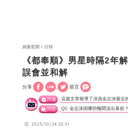
娛樂星聞
日韓
《都奉順》男星時隔2年
誤會並和解
分享
留言
評論
問答
2023/10/24 20:51