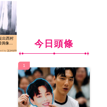
後扯出西村
今日頭條
護偶像發
曲
ed by
1