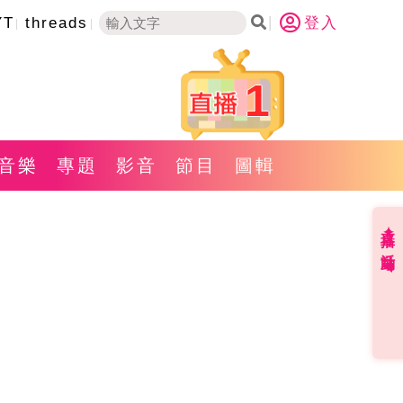
YT
threads
登入
1
音樂
專題
影音
節目
圖輯
直播✦活動