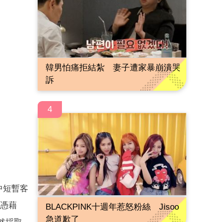
韓男怕痛拒結紮 妻子遭家暴崩潰哭
訴
4
中短暫客
也憑藉
BLACKPINK十週年惹怒粉絲 Jisoo
急道歉了