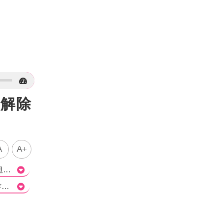
 解除
A
A+
這篇文章報導了演員金志洙最近的動態。金志洙是因為演出《大力女子都奉順》而獲得知名度，但在2021年爆出性侵和校園霸凌的指控後，他便淡出了螢光幕。文章提到，金志洙最近接受訪問，重新解釋了這些指控。關於性侵的指控，金志洙表示是謠言，並指出在上課時間他不可能做那樣的事情。而對於校園霸凌的指控，他表示已經和爆料者溝通了。這篇文章除了報導金志洙的最新動態外，也提及了他之前的指控情況，讓讀者對他的過去有更多的了解。不過，在進一步了解真相之前，我們不能輕易下結論，需要保持客觀和公正的態度。>
Q1: 金志洙因哪些醜聞淡出幕前？ a) 性侵和霸凌 b) 外遇和貪污 c) 豪華社交和?球 d) 著作侵權和詐騙 正確解答：a) 性侵和霸凌 Q2: 金志洙對於性侵和校園霸凌的指控有何回應？ a) 完全否認指控 b) 表示懊悔並道歉 c) 移民到其他國家避風頭 d) 聘請律師控告爆料者 正確解答：b) 表示懊悔並道歉 Q3: 金志洙在何時採取行動表達他的心聲？ a) 2021年3月 b) 2021年9月 c) 2022年1月 d) 2022年6月 正確解答：b) 2021年9月