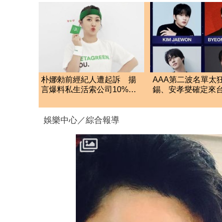
朴娜勑前經紀人遭起訴 揚
AAA第二波名單太
言爆料私生活索公司10%營
錫、安孝燮確定來台
收當封口費
劇男神12月炸高雄
娛樂中心／綜合報導