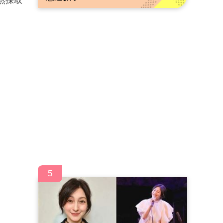
然採取
5