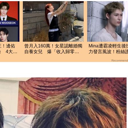
狂！邊佑
曾月入160萬！女星認離婚獨
Mina遭霸凌輕生
 4大韓
自養女兒 爆「收入歸零」
力發言風波！粉絲
咖啡廳打工近況曝
文：言論遭惡意扭
Recommend