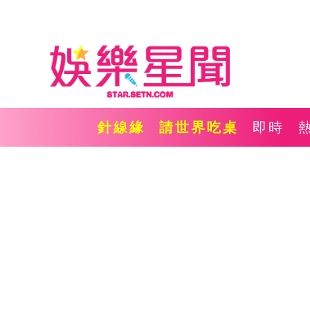
針線緣
請世界吃桌
即時