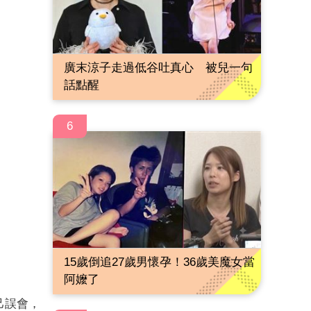
廣末涼子走過低谷吐真心 被兒一句
話點醒
6
15歲倒追27歲男懷孕！36歲美魔女當
阿嬤了
己誤會，