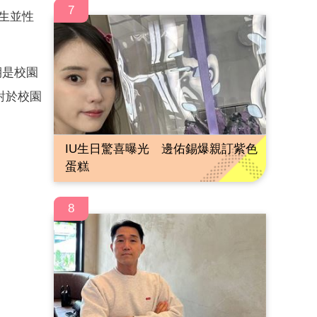
7
生並性
期是校園
對於校園
。
IU生日驚喜曝光 邊佑錫爆親訂紫色
蛋糕
8