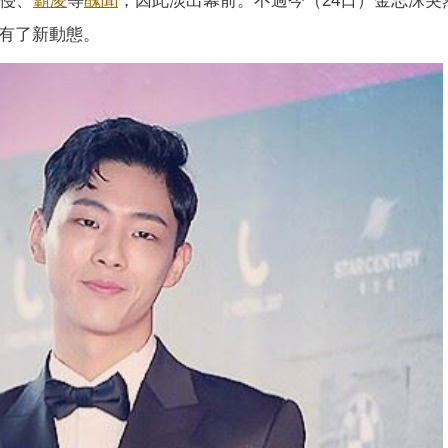
性侵、
霸凌
等
醜聞
，因此淡出幕前。不過今（24日）金志洙突
也有了新動態。