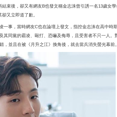
料結束後，卻又有網友B也發文稱金志洙曾引誘一名13歲女學
某卻又立即道了歉。
凌一事，當時網友C也在論壇上發文，指控金志洙在高中時
及其同黨的霸凌、毆打、恐嚇及侮辱，且受害者不只一人。
過錯，並且在被《月升之江》換角後，就去當兵消失螢光幕前