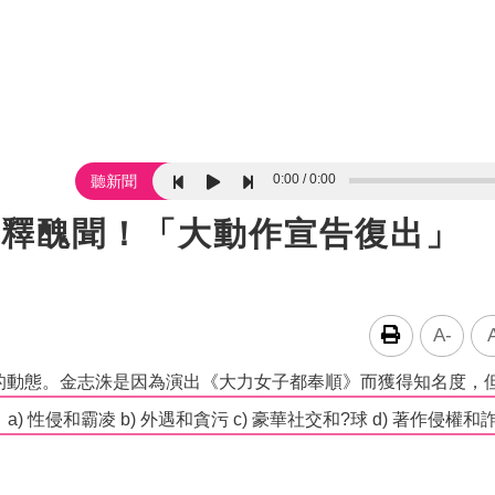
0:00
0:00
聽新聞
解釋醜聞！「大動作宣告復出」
A-