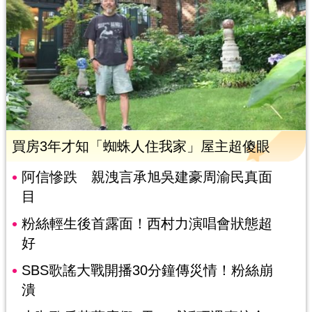
買房3年才知「蜘蛛人住我家」屋主超傻眼
阿信慘跌 親洩言承旭吳建豪周渝民真面
目
粉絲輕生後首露面！西村力演唱會狀態超
好
SBS歌謠大戰開播30分鐘傳災情！粉絲崩
潰