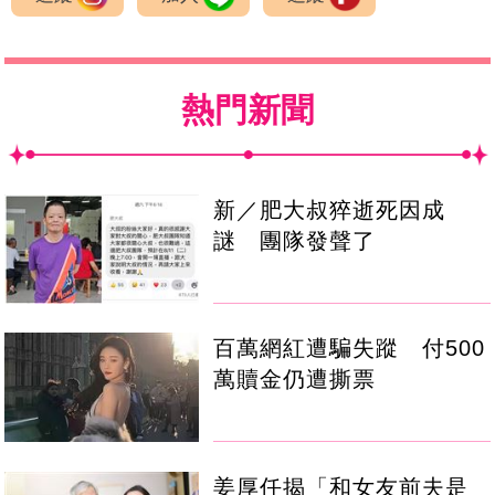
熱門新聞
新／肥大叔猝逝死因成
謎 團隊發聲了
百萬網紅遭騙失蹤 付500
萬贖金仍遭撕票
姜厚任揭「和女友前夫是