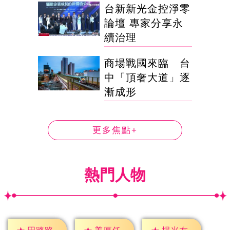
台新新光金控淨零
論壇 專家分享永
續治理
商場戰國來臨 台
中「頂奢大道」逐
漸成形
更多焦點+
熱門人物