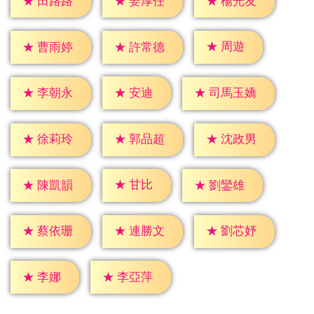
★
田路路
★
姜厚任
★
楊光友
★
周遊
★
曹雨婷
★
許常德
★
安迪
★
李朝永
★
司馬玉嬌
★
徐莉玲
★
郭品超
★
沈政男
★
甘比
★
陳凱韻
★
劉鑾雄
★
蔡依珊
★
連勝文
★
劉芯妤
★
李娜
★
李亞萍