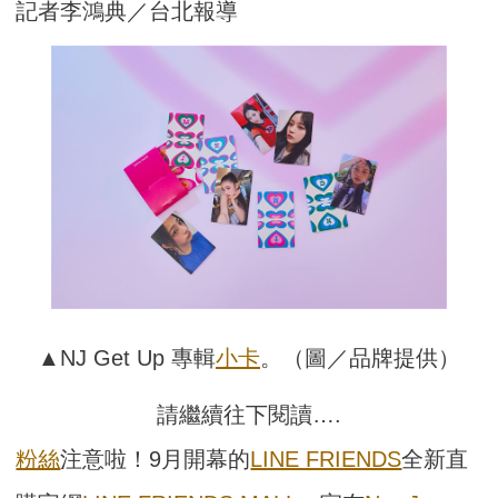
記者李鴻典／台北報導
▲NJ Get Up 專輯
小卡
。（圖／品牌提供）
請繼續往下閱讀….
粉絲
注意啦！9月開幕的
LINE FRIENDS
全新直