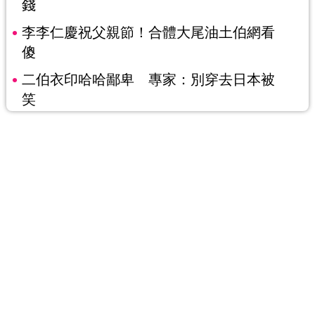
錢
李李仁慶祝父親節！合體大尾油土伯網看
傻
二伯衣印哈哈鄙卑 專家：別穿去日本被
笑