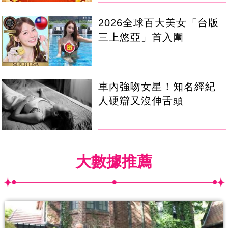
2026全球百大美女「台版
三上悠亞」首入圍
車內強吻女星！知名經紀
人硬辯又沒伸舌頭
大數據推薦