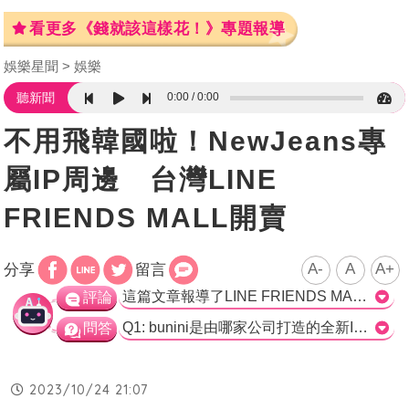
看更多《錢就該這樣花！》專題報導
娛樂星聞
娛樂
0:00
0:00
聽新聞
不用飛韓國啦！NewJeans專
屬IP周邊 台灣LINE
FRIENDS MALL開賣
A-
A
A+
分享
留言
這篇文章報導了LINE FRIENDS MALL即將開賣NewJeans話題商品bunini和THE POWERPUFF GIRLS系列，並提到了眾多周邊商品包括鑰匙圈、換裝玩偶、手機支架等，讓粉絲們期待已久。另外，文章也提到LINE FRIENDS MALL上架了韓國最新的官方商品，除了LINE FRIENDS明星之外，還有BT21、TRUZ、COLLER、minini等系列，讓粉絲不受地區所限可以購買心愛的IP明星。 其中，bunini是IPX專為NewJeans量身打造的軟萌明星，該明星在NewJeans《ASAP》MV中亮相後就引起了粉絲們的熱議。bunini以其大大的耳朵和毛茸茸的外表加上多巴胺色系的特點，展現出極高的萌度。bunini系列商品包含換裝娃娃、校園風換裝娃娃服飾、鑰匙圈等，將在10月25日中午正式在LINE FRIENDS MALL官網上市。 這篇文章提供了相當詳細的資訊，讓粉絲們可以了解並期待即將開賣的商品。文章中也提到了LINE FRIENDS MALL提供的韓國官方商品，這將讓粉絲們更加方便地購買喜愛的IP明星產品。然而，文章中並未提及價格相關的資訊，這讓我們無法得知這些商品的價格範圍。 總的來說，這篇文章提供了關於LINE FRIENDS MALL即將開賣的NewJeans話題商品bunini和其他系列的相關資訊，讓粉絲們可以事先了解並準備購買。然而，我希望文章能提供更多關於價格的資訊以完善報導的內容。>
評論
Q1: bunini是由哪家公司打造的全新IP明星？ a) LINE FRIENDS b) THE POWERPUFF GIRLS c) NewJeans d) IPX 正確解答：d) IPX Q2: bunini的特色是什麼？ a) 大大的耳朵和毛茸茸的外表 b) 換裝娃娃、校園風換裝娃娃服飾、鑰匙圈等商品 c) 轟動全球 d) 軟萌魅力直接俘擄粉絲的心 正確解答：a) 大大的耳朵和毛茸茸的外表 d) 軟萌魅力直接俘擄粉絲的心 Q3: 10/25中午正式開賣的是哪些商品？ a) LINE FRIENDS明星商品 b) BT21、TRUZ、COLLER、minini等系列商品 c) bunini系列商品 d) 手機支架、換裝玩偶、鑰匙圈等商品 正確解答：c) bunini系列商品 d) 手機支架、換裝玩偶、鑰匙圈等商品
問答
2023/10/24 21:07