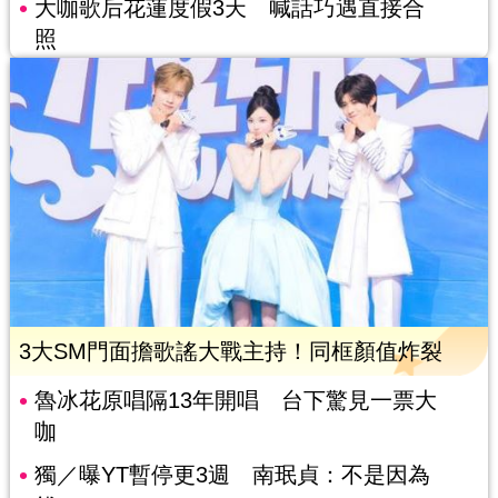
大咖歌后花蓮度假3天 喊話巧遇直接合
照
3大SM門面擔歌謠大戰主持！同框顏值炸裂
魯冰花原唱隔13年開唱 台下驚見一票大
咖
獨／曝YT暫停更3週 南珉貞：不是因為