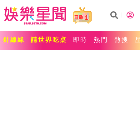
1
針線緣
請世界吃桌
即時
熱門
熱搜