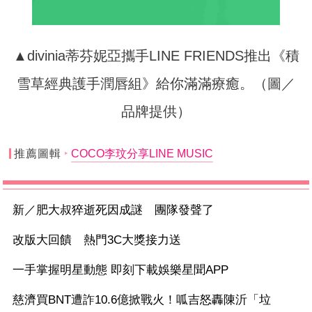
▲divinia蒂芬妮亞攜手LINE FRIENDS推出《積
雪草經典護手潤唇組》給你滿滿療癒。（圖／
品牌提供）
推薦圖輯
COCO李玟分享LINE MUSIC
新／肥大叔猝逝死因成謎 團隊發聲了
改版大回饋 熱門3C大獎接力送
一手掌握明星動態 即刻下載娛樂星聞APP
慈濟買BNT遭詐10.6億掀戰火！呱吉怒轟陳沂「垃