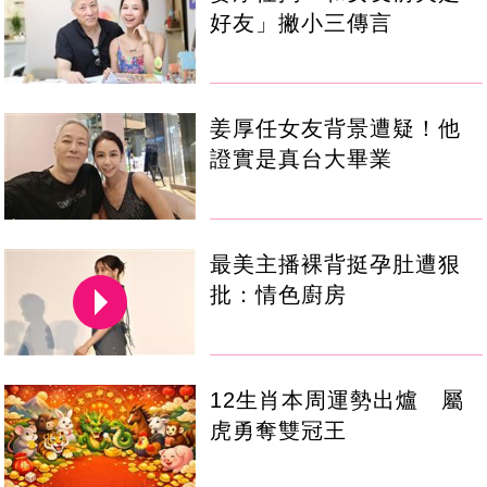
好友」撇小三傳言
姜厚任女友背景遭疑！他
證實是真台大畢業
最美主播裸背挺孕肚遭狠
批：情色廚房
12生肖本周運勢出爐 屬
虎勇奪雙冠王