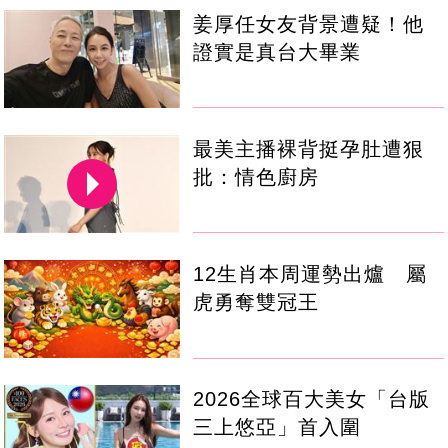
姜厚任女友背景遭疑！他
證實是真台大畢業
最美主播裸背挺孕肚遭狠
批：情色廚房
12生肖本周運勢出爐 屬
虎勇奪雙冠王
2026全球百大美女「台版
三上悠亞」首入圍