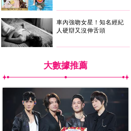
車內強吻女星！知名經紀
人硬辯又沒伸舌頭
大數據推薦