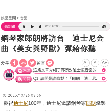
娛樂星聞
音樂
0:00
0:00
聽新聞
鋼琴家郎朗將訪台 迪士尼金
曲《美女與野獸》彈給你聽
A-
A
A+
分享
留言
這篇文章介紹了郎朗對迪士尼音樂的愛好和影響，並提到他將以獨特的詮釋演奏迪士尼動畫的旋律。他將運用印象派、浪漫派到炫技派的技巧，並與現場交響樂團以及其妻子共同演出。這場音樂會不僅是給孩子的禮物，也是送給所有人的音樂祝福。主辦單位還推行了青少年音樂計畫，為23歲以下的青年和陪同者提供優惠票價，希望能讓更多的孩子走進音樂世界。總結而言，這場音樂會將是一場極具魅力和豐富的迪士尼音樂饗宴，值得期待。>
評論
Q1: 請問是誰錄製了「郎朗：迪士尼動畫精選輯（Lang Lang: The Disney Book）」? a) 林書豪 b) 郎朗 c) 張學友 d) 王力宏 正確答案: b) 郎朗 Q2: 郎朗受到哪部卡通影片的影響，第一次聽到李斯特的「匈牙利狂想曲」? a) 美女與野獸 b) 湯姆與傑利 c) 白雪公主 d) 小小世界 正確答案: b) 湯姆與傑利 Q3: 音樂會主辦單位將推行哪項青少年音樂計畫? a) 全面優惠票價 b) 部分票區6折優惠 c) 免費入場 d) 優先入座禮遇 正確答案: b) 部分票區6折優惠
問答
2023/10/26 08:36
慶祝
迪士尼
100年，迪士尼邀請鋼琴家
郎朗
錄製