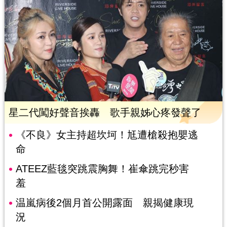
星二代闖好聲音挨轟 歌手親姊心疼發聲了
《不良》女主持超坎坷！尪遭槍殺抱嬰逃
命
ATEEZ藍毯突跳震胸舞！崔傘跳完秒害
羞
温嵐病後2個月首公開露面 親揭健康現
況