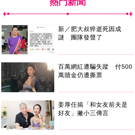
熱門新聞
新／肥大叔猝逝死因成
謎 團隊發聲了
百萬網紅遭騙失蹤 付500
萬贖金仍遭撕票
姜厚任揭「和女友前夫是
好友」撇小三傳言