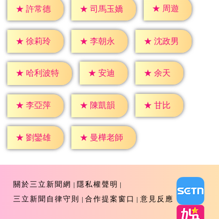
★
周遊
★
許常德
★
司馬玉嬌
★
徐莉玲
★
李朝永
★
沈政男
★
安迪
★
余天
★
哈利波特
★
甘比
★
李亞萍
★
陳凱韻
★
劉鑾雄
★
曼樺老師
關於三立新聞網
隱私權聲明
三立新聞自律守則
合作提案窗口
意見反應