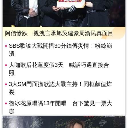
阿信慘跌 親洩言承旭吳建豪周渝民真面目
SBS歌謠大戰開播30分鐘傳災情！粉絲崩
潰
大咖歌后花蓮度假3天 喊話巧遇直接合
照
3大SM門面擔歌謠大戰主持！同框顏值炸
裂
魯冰花原唱隔13年開唱 台下驚見一票大
咖