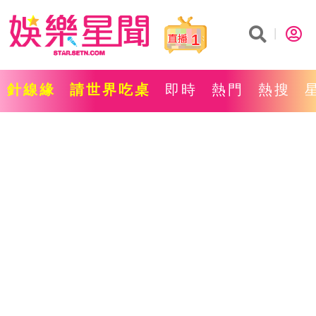
1
針線緣
請世界吃桌
即時
熱門
熱搜