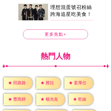
理想混蛋號召粉絲
跨海追星吃美食！
更多焦點+
熱門人物
★
茜拉
★
田路路
★
姜厚任
★
乾妹
★
曹雨婷
★
楊光友