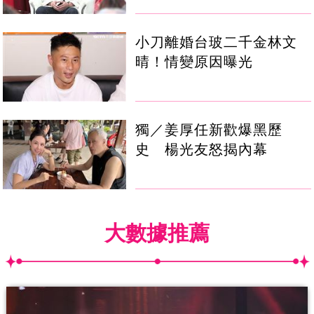
小刀離婚台玻二千金林文
晴！情變原因曝光
獨／姜厚任新歡爆黑歷
史 楊光友怒揭內幕
大數據推薦