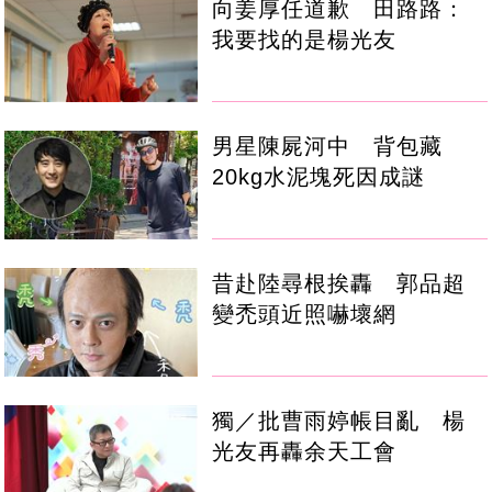
向姜厚任道歉 田路路：
我要找的是楊光友
男星陳屍河中 背包藏
20kg水泥塊死因成謎
昔赴陸尋根挨轟 郭品超
變禿頭近照嚇壞網
獨／批曹雨婷帳目亂 楊
光友再轟余天工會