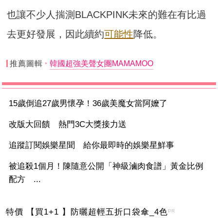
也讓不少人揣測BLACKPINK未來的難在有比過
去更好發展，因此續約
可能性
降低。
推薦圖輯
韓國超強美聲女團MAMAMOO
15歲倒追27歲男懷孕！36歲美魔女當阿嬤了
改版大回饋 熱門3C大獎接力送
追蹤訂閱娛樂星聞 給你最即時的娛樂星鮮事
被追殺1個月！陳隨意公開「神級滷肉食譜」黃金比例
配方 ...
特價 【買1+1 】防曬超輕五折口袋傘_4色
PR