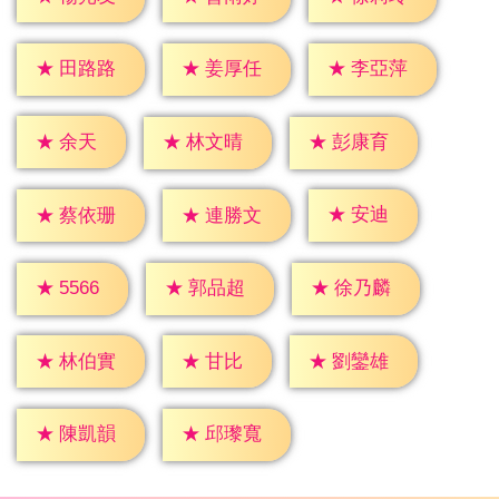
★
田路路
★
姜厚任
★
李亞萍
★
余天
★
林文晴
★
彭康育
★
安迪
★
蔡依珊
★
連勝文
★
5566
★
郭品超
★
徐乃麟
★
甘比
★
林伯實
★
劉鑾雄
★
陳凱韻
★
邱瓈寬