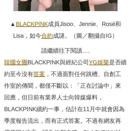
▲
BLACKPINK
成員Jisoo、Jennie、Rosé和
Lisa，如今
合約
成謎。（圖／翻攝自IG）
請繼續往下閱讀….
韓國
女團
BLACKPINK與經紀公司
YG娛樂
是否續
約至今沒有
答案
，不過面對任何跳槽、自創工
作室的傳聞，都僅不斷以：「正在討論中」來
回應，但日前有業界人士向韓媒爆料，
BLACKPINK續約一事，估計在11月中就會因為
季度報告流出，而有正式答案。不過有網友再