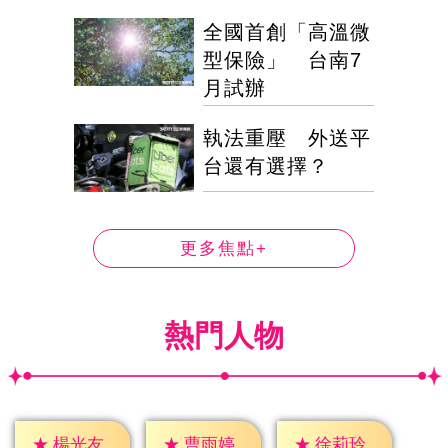
全國首創「高溫微
型保險」 台南7
月試辦
執法重壓 外送平
台還有選擇？
更多焦點+
熱門人物
★
楊光友
★
曹雨婷
★
徐莉玲