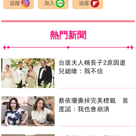
追蹤
加入
追蹤
熱門新聞
台玻夫人稱長子2原因逝
兒媳嗆：我不信
蔡依珊撕掉完美標籤 首
度認：我也會崩潰