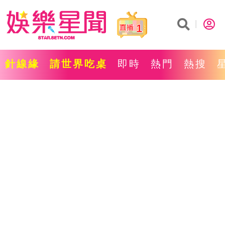
1
針線緣
請世界吃桌
即時
熱門
熱搜