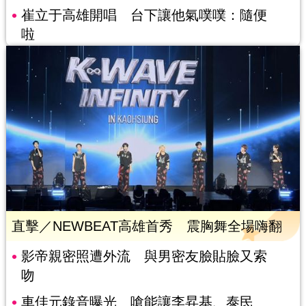
崔立于高雄開唱 台下讓他氣噗噗：隨便
啦
直擊／NEWBEAT高雄首秀 震胸舞全場嗨翻
影帝親密照遭外流 與男密友臉貼臉又索
吻
車佳元錄音曝光 嗆能讓李昇基、泰民