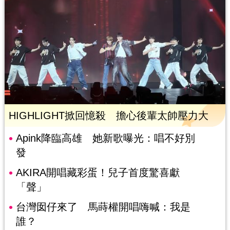
HIGHLIGHT掀回憶殺 擔心後輩太帥壓力大
Apink降臨高雄 她新歌曝光：唱不好別
發
AKIRA開唱藏彩蛋！兒子首度驚喜獻
「聲」
台灣囡仔來了 馬蒔權開唱嗨喊：我是
誰？