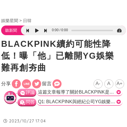
娛樂星聞
日韓
0:00
0:00
聽新聞
BLACKPINK續約可能性降
低！曝「他」已離開YG娛樂
難再創夯曲
A-
A
A+
分享
留言
這篇文章報導了關於BLACKPINK是否與YG娛樂續約的傳聞。根據業界人士的消息，BLACKPINK的續約答案預計在11月中旬揭曉，當時YG娛樂公開公司報表，揭示了合約現狀。文章提到，有網友發現一線索，認為BLACKPINK的成員可能會離開，這導致他們再也無法創造出神曲，因此續約的機會很低。此外，也報導了BLACKPINK的常用製作人Bekuh Boom已離開了他們的老東家，這也使人們推測BLACKPINK的未來發展可能不如過去。綜合分析來看，BLACKPINK的續約可能性似乎有所降低。>
評論
Q1: BLACKPINK與經紀公司YG娛樂的續約是否已經有答案？ A) 是的，他們已經續約 B) 不是的，他們還在討論中 C) 是的，他們已經確定不續約 正確答案: B) 不是的，他們還在討論中 Q2: 業界人士預計BLACKPINK的續約答案將在何時揭曉？ A) 10月底 B) 11月初 C) 11月中旬 正確答案: C) 11月中旬 Q3: BLACKPINK經紀公司YG娛樂預計在何時公開所屬歌手的合約現狀？ A) 11月第一個禮拜一 B) 11月第二個禮拜一 C) 11月第三個禮拜一 正確答案: B) 11月第二個禮拜一
問答
2023/10/27 17:04