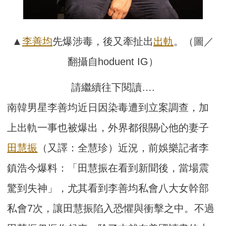
▲
李善均
先爆涉毒，後又牽扯出
出軌
。（圖／
翻攝自hoduent IG）
請繼續往下閱讀….
南韓男星李善均近日因染毒遭到立案調查，加
上出軌一事也被爆出，外界都很關心他的妻子
田慧振
（又譯：全慧珍）近況，前娛樂記者李
鎮浩今爆料：「田慧振在看到新聞後，當場震
驚到失神」，尤其看到李善均私會八大女幹部
私會7次，讓田慧振陷入恐懼與衝擊之中。不過