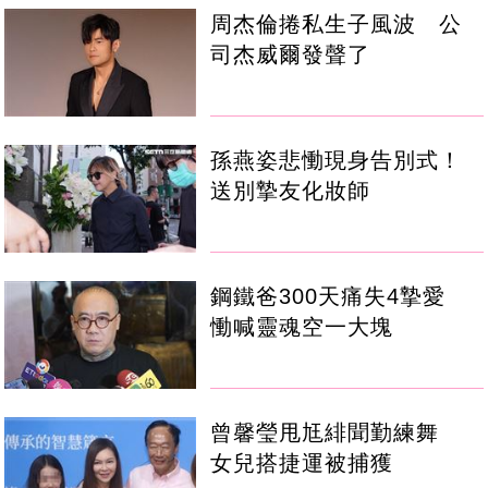
周杰倫捲私生子風波 公
司杰威爾發聲了
孫燕姿悲慟現身告別式！
送別摯友化妝師
鋼鐵爸300天痛失4摯愛
慟喊靈魂空一大塊
曾馨瑩甩尪緋聞勤練舞
女兒搭捷運被捕獲