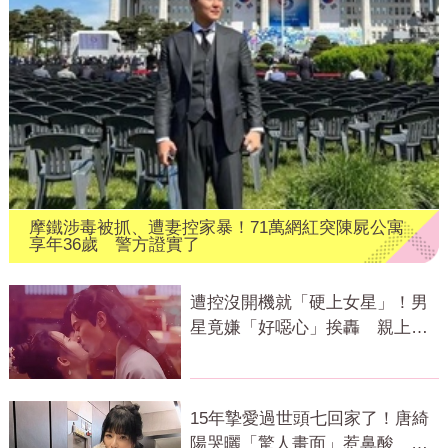
摩鐵涉毒被抓、遭妻控家暴！71萬網紅突陳屍公寓
享年36歲 警方證實了
遭控沒開機就「硬上女星」！男
星竟嫌「好噁心」挨轟 親上火
線道歉了
15年摯愛過世頭七回家了！唐綺
陽哭曬「驚人畫面」惹鼻酸 網