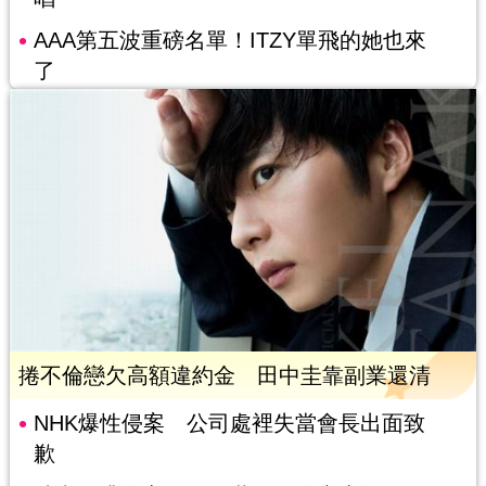
AAA第五波重磅名單！ITZY單飛的她也來
了
捲不倫戀欠高額違約金 田中圭靠副業還清
NHK爆性侵案 公司處裡失當會長出面致
歉