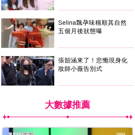
Selina飄孕味稱順其自然
五個月後狀態曝
張韶涵來了！悲慟現身化
妝師小薇告別式
大數據推薦