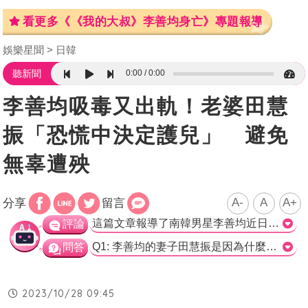
看更多《《我的大叔》李善均身亡》專題報導
娛樂星聞
日韓
0:00
0:00
聽新聞
李善均吸毒又出軌！老婆田慧
振「恐慌中決定護兒」 避免
無辜遭殃
A-
A
A+
分享
留言
這篇文章報導了南韓男星李善均近日因染毒和出軌被立案調查的事情，並提到了他的妻子田慧振的近況。根據前娛樂記者李鎮浩的爆料，田慧振在看到這些新聞後感到震驚和失神，特別是得知丈夫李善均私會八大女幹部七次的消息，對她造成了恐懼和衝擊。 不過，田慧振依然振作起來，為了保護孩子不受到父親負面風波的影響，迅速幫小兒子申請了前往美國留學的手續，目前已經離開了南韓。同樣在美國留學的15歲大兒子也留在美國，以免他無辜遭受影響。 文章中也提到，李善均已經轉為嫌犯並立案，警方打算在今天約談他，主要是釐清他是否吸毒以及吸毒頻率，預計會進行毛髮和尿液檢驗。然而，警方並未透露更多具體細節。 根據李善均的律師所言，他們將會配合警方的所有調查，並誠實地面對。>
評論
Q1: 李善均的妻子田慧振是因為什麼事情而震驚到失神？ a) 李善均的吸毒事件 b) 李善均的出軌事件 c) 李善均私會女幹部的次數 正確答案: c) 李善均私會女幹部的次數 Q2: 田慧振為了避免孩子受到爸爸負面風波影響，做了什麼事情？ a) 帶著孩子離開南韓 b) 幫小兒子申請留學手續 c) 讓大兒子留在美國 正確答案: b) 幫小兒子申請留學手續 Q3: 警方將在何時約談李善均？ a) 27日 b) 28日 c) 29日 正確答案: b) 28日
問答
2023/10/28 09:45