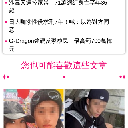
涉毒又遭控家暴 71萬網紅身亡享年36
歲
日大咖涉性侵求刑7年！喊：以為對方同
意
G-Dragon強硬反擊酸民 最高罰700萬韓
元
您也可能喜歡這些文章