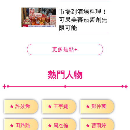
市場到酒場料理！
可果美蕃茄醬創無
限可能
更多焦點+
熱門人物
★
許效舜
★
王宇婕
★
鄭仲茵
★
田路路
★
周杰倫
★
曹雨婷