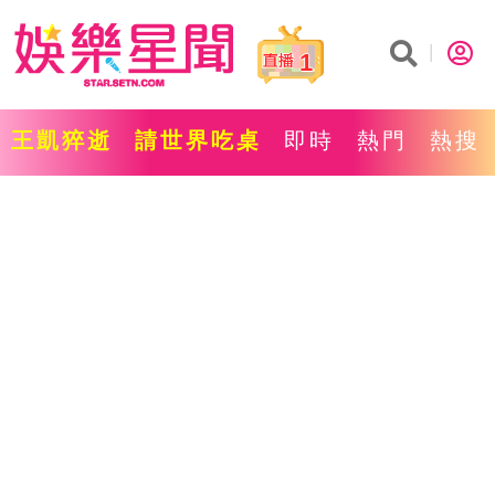
1
王凱猝逝
請世界吃桌
即時
熱門
熱搜