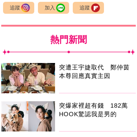
追蹤
加入
追蹤
熱門新聞
突遭王宇婕取代 鄭仲茵
本尊回應真實主因
突爆家裡超有錢 182萬
HOOK驚認我是男的