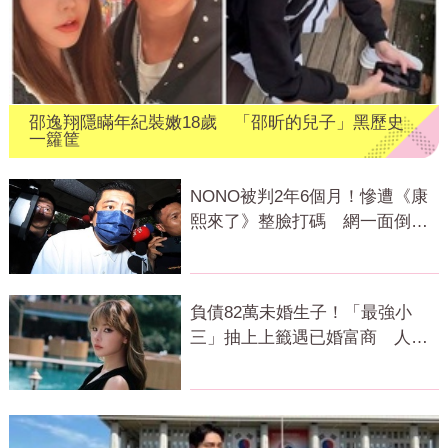
邵逸翔隱瞞年紀裝嫩18歲 「邵昕的兒子」黑歷史
一籮筐
NONO被判2年6個月！慘遭《康
熙來了》整臉打碼 網一面倒大
讚：太棒了
負債82萬未婚生子！「最強小
三」抽上上籤遇已婚富商 人生
逆轉關鍵曝