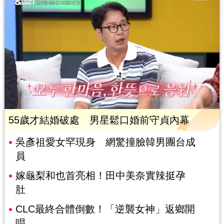
55歲才結婚破處 男星鬆口婚前守貞內幕
吳彥祖愛女罕現身 網驚撞臉韓男團台成
員
嫁龜梨和也首亮相！田中美奈實辣挺孕
肚
CLC最終合體倒數！「逆襲女神」返鄉開
唱