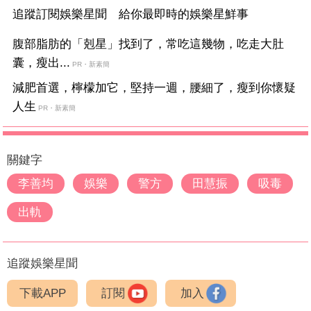
追蹤訂閱娛樂星聞 給你最即時的娛樂星鮮事
腹部脂肪的「剋星」找到了，常吃這幾物，吃走大肚
囊，瘦出...
PR・新素簡
減肥首選，檸檬加它，堅持一週，腰細了，瘦到你懷疑
人生
PR・新素簡
關鍵字
李善均
娛樂
警方
田慧振
吸毒
出軌
追蹤娛樂星聞
下載APP
訂閱
加入