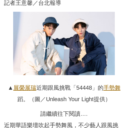
記者王意馨／台北報導
▲
展榮展瑞
近期跟風挑戰「54448」的
手勢舞
蹈。（圖／Unleash Your Light提供）
請繼續往下閱讀….
近期華語樂壇吹起手勢舞風，不少藝人跟風挑