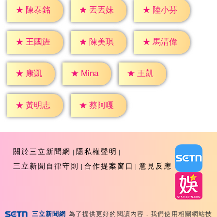
★
陳泰銘
★
丟丟妹
★
陸小芬
★
王國旌
★
陳美琪
★
馬清偉
★
康凱
★
王凱
★
Mina
★
黃明志
★
蔡阿嘎
關於三立新聞網
隱私權聲明
三立新聞自律守則
合作提案窗口
意見反應
三立新聞網
為了提供更好的閱讀內容，我們使用相關網站技