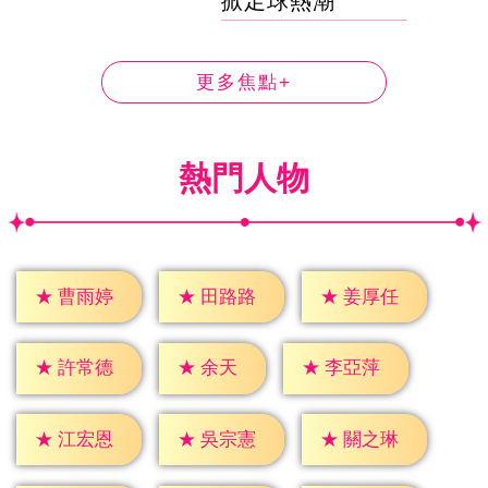
掀足球熱潮
更多焦點+
熱門人物
★
曹雨婷
★
田路路
★
姜厚任
★
余天
★
許常德
★
李亞萍
★
江宏恩
★
吳宗憲
★
關之琳