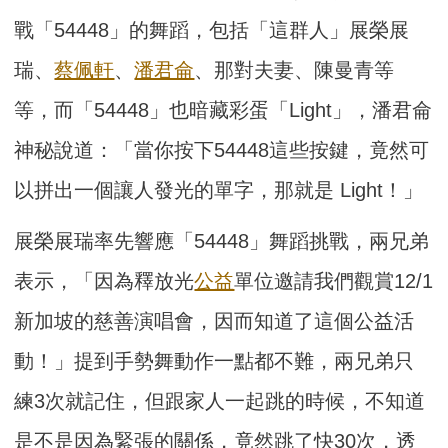
戰「54448」的舞蹈，包括「這群人」展榮展
瑞、
蔡佩軒
、
潘君侖
、那對夫妻、陳曼青等
等，而「54448」也暗藏彩蛋「Light」，潘君侖
神秘說道：「當你按下54448這些按鍵，竟然可
以拼出一個讓人發光的單字，那就是 Light！」
展榮展瑞率先響應「54448」舞蹈挑戰，兩兄弟
表示，「因為釋放光
公益
單位邀請我們觀賞12/1
新加坡的慈善演唱會，因而知道了這個公益活
動！」提到手勢舞動作一點都不難，兩兄弟只
練3次就記住，但跟家人一起跳的時候，不知道
是不是因為緊張的關係，竟然跳了快30次，透