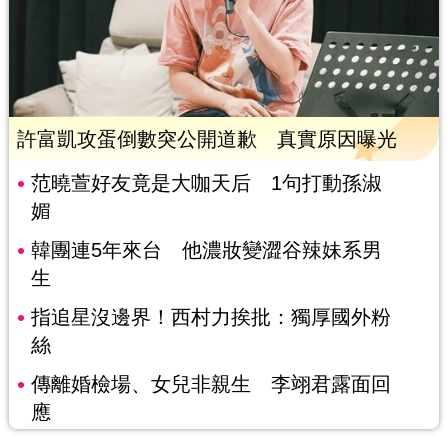
許富凱攻蛋倒數突公開道歉 真實原因曝光
范曉萱好友竟是大咖天后 1句打動孫淑
媚
韓團連5年來台 他濃妝變澀谷辣妹系男
生
指追星沒邊界！西村力挨批：獨厚國外粉
絲
傳離婚檢場、女兒非親生 李翊君露面回
應