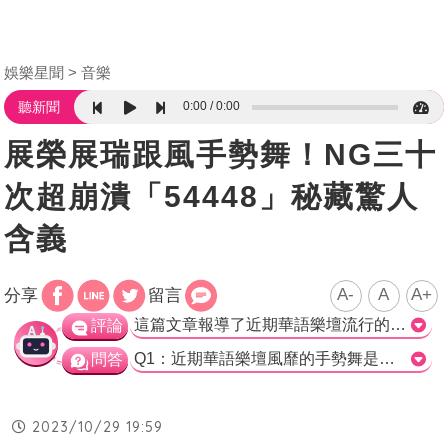
娛樂星聞
音樂
0:00
0:00
聽新聞
展榮展瑞跟風手勢舞！NG三十
次超崩潰「54448」秘藏驚人
含義
A-
A
A+
分享
留言
這篇文章報導了近期華語樂壇流行的手勢舞風潮，提到許多藝人跟風挑戰「54448」的舞蹈，包括「這群人」的展榮展瑞、蔡佩軒、潘君侖、那對夫妻和陳曼青等等。文章也提到「54448」這個手勢舞暗藏著「Light」這個彩蛋，讓人發光的單字，這讓潘君侖神秘地表示了一番。展榮展瑞是第一個響應挑戰的藝人，兩兄弟表示是因為釋放光公益單位的邀請而知道這個公益活動。兩兄弟提到手勢舞動作不難，只練習了3次就記住了，但跟家人一起跳的時候跳了快30次，可能是因為緊張的關係。他們家人對跳舞的動作各有步調，姪女則總是在開拍時緊張跳錯，他們的爸爸則因為中風的關係只能在一旁加油打氣。 展榮展瑞聽到「54448」這個手勢舞的隱藏涵義「我是世界光」後，表示有深刻的感觸。他們在認識自我的過程中獲得了許多收穫，也相信每個人都可以是一道釋放的光，在這個旅程中一起點亮彼此。他們認為這次手勢舞對家人間的互動來說是一種光的傳遞。 總括而言，這篇文章以介紹華語樂壇的手勢舞風潮為主題，報導了藝人們的參與以及他們對舞蹈的感受和理解。這個手勢舞的舞蹈動作並不難，並且能夠帶來家人之間的互動和情感的交流。這篇文章將焦點放在藝人們對這個舞蹈的響應和內在的含義上，給人一種正向、愉快的感覺。>
評論
Q1：近期華語樂壇風靡的手勢舞是什麼？ a. 54448 b. 42222 c. 53336 d. 55555 正確答案：a. 54448 Q2：潘君侖表示按下54448這些按鍵可以拼出什麼單字？ a. Light b. Love c. Life d. Like 正確答案：a. Light Q3：展榮展瑞響應54448舞蹈挑戰的原因是什麼？ a. 參加慈善演唱會 b. 想釋放光 c. 和家人一起跳舞 d. 喜歡這個手勢舞 正確答案：a. 參加慈善演唱會
問答
2023/10/29 19:59