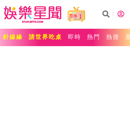
1
針線緣
請世界吃桌
即時
熱門
熱搜