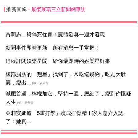
推薦圖輯
展榮展瑞三立新聞網專訪
黃明志二舅猝死住家！屍體發臭一週才發現
新聞事件即時更新 所有消息一手掌握！
追蹤訂閱娛樂星聞 給你最即時的娛樂星鮮事
腹部脂肪的「剋星」找到了，常吃這幾物，吃走大肚
囊，瘦出...
PR・新素簡
減肥首選，檸檬加它，堅持一週，腰細了，瘦到你懷疑
人生
PR・新素簡
亞莉安娜遭「5重打擊」瘦成排骨精！家人急介入認
了：她真...