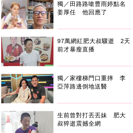
獨／田路路嗆曹雨婷點名
姜厚任 他回應了
97萬網紅肥大叔驟逝 2天
前才暴瘦直播
獨／家樓梯門口重摔 李
亞萍路邊倒地送醫
生前曾對打丟丟妹 肥大
叔猝逝震撼全網