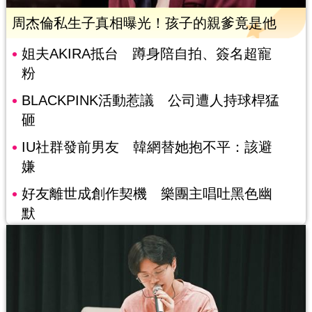
周杰倫私生子真相曝光！孩子的親爹竟是他
姐夫AKIRA抵台 蹲身陪自拍、簽名超寵
粉
BLACKPINK活動惹議 公司遭人持球桿猛
砸
IU社群發前男友 韓網替她抱不平：該避
嫌
好友離世成創作契機 樂團主唱吐黑色幽
默