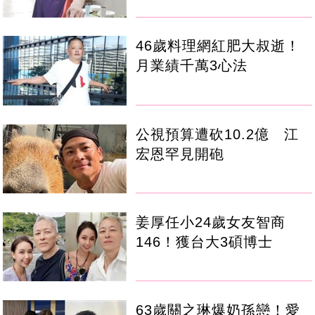
46歲料理網紅肥大叔逝！
月業績千萬3心法
公視預算遭砍10.2億 江
宏恩罕見開砲
姜厚任小24歲女友智商
146！獲台大3碩博士
63歲關之琳爆奶孫戀！愛