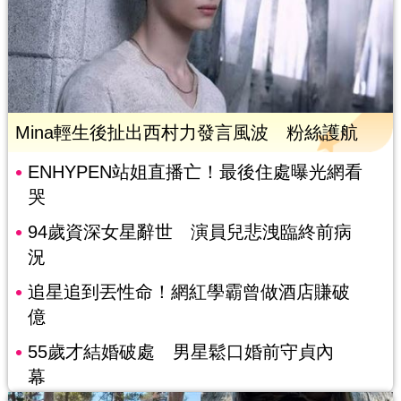
Mina輕生後扯出西村力發言風波 粉絲護航
ENHYPEN站姐直播亡！最後住處曝光網看
哭
94歲資深女星辭世 演員兒悲洩臨終前病
況
追星追到丟性命！網紅學霸曾做酒店賺破
億
55歲才結婚破處 男星鬆口婚前守貞內
幕