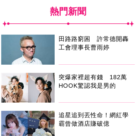
熱門新聞
田路路窮困 許常德開轟
工會理事長曹雨婷
突爆家裡超有錢 182萬
HOOK驚認我是男的
追星追到丟性命！網紅學
霸曾做酒店賺破億