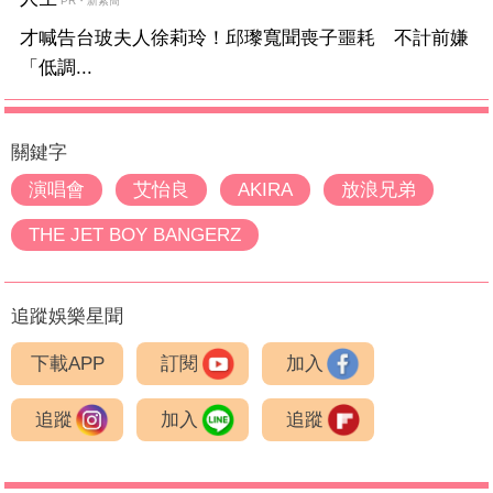
PR・新素簡
才喊告台玻夫人徐莉玲！邱瓈寬聞喪子噩耗 不計前嫌
「低調...
關鍵字
演唱會
艾怡良
AKIRA
放浪兄弟
THE JET BOY BANGERZ
追蹤娛樂星聞
下載APP
訂閱
加入
追蹤
加入
追蹤