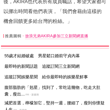
後，AKIRA也代表所有成員喊話，希望大家都可
以挪出時間看他們表演，「我們會藉由這樣的
機會回饋更多給台灣的粉絲。」
推薦圖輯
放浪兄弟AKIRA參加三立新聞網直播
55歲才結婚破處 男星鬆口婚前守貞內幕
最即時的新聞話題 追蹤訂閱三立新聞網
追蹤訂閱娛樂星聞 給你最即時的娛樂星鮮事
腹部脂肪的「剋星」找到了，常吃這幾物，吃走大肚
囊，瘦出...
PR・新素簡
減肥首選，檸檬加它，堅持一週，腰細了，瘦到你懷疑
人生