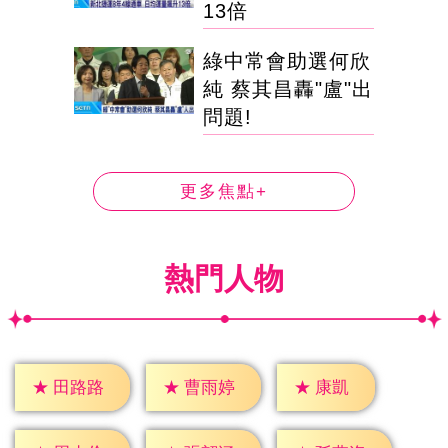
13倍
綠中常會助選何欣
純 蔡其昌轟"盧"出
問題!
更多焦點+
熱門人物
★
康凱
★
田路路
★
曹雨婷