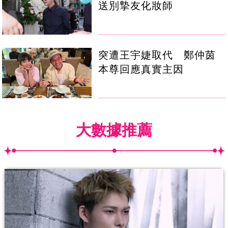
送別摯友化妝師
突遭王宇婕取代 鄭仲茵
本尊回應真實主因
大數據推薦