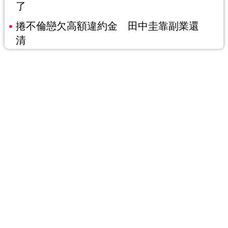
了
捲不倫戀欠高額違約金 田中圭靠副業還
清