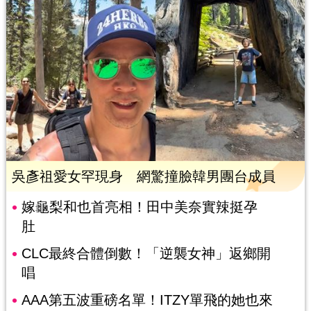
吳彥祖愛女罕現身 網驚撞臉韓男團台成員
嫁龜梨和也首亮相！田中美奈實辣挺孕
肚
CLC最終合體倒數！「逆襲女神」返鄉開
唱
AAA第五波重磅名單！ITZY單飛的她也來