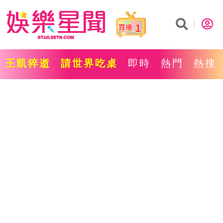
1
王凱猝逝
請世界吃桌
即時
熱門
熱搜