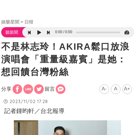
娛樂星聞
日韓
0:00
0:00
聽新聞
不是林志玲！AKIRA鬆口放浪
演唱會「重量級嘉賓」是她：
想回饋台灣粉絲
A-
A
A+
分享
留言
2023/11/02 17:28
記者鍾昀軒／台北報導