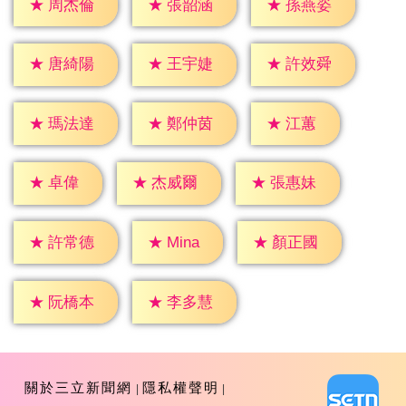
★
周杰倫
★
張韶涵
★
孫燕姿
★
唐綺陽
★
王宇婕
★
許效舜
★
江蕙
★
瑪法達
★
鄭仲茵
★
卓偉
★
杰威爾
★
張惠妹
★
Mina
★
許常德
★
顏正國
★
阮橋本
★
李多慧
關於三立新聞網
隱私權聲明