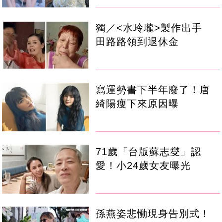
獨／<水玲瓏>製作出手
田路路領到退休金
寫運勢書下半年廢了！唐
綺陽瘦下來原因曝
71歲「台版蘇志燮」認
愛！小24歲女友曝光
孫燕姿悲慟現身告別式！