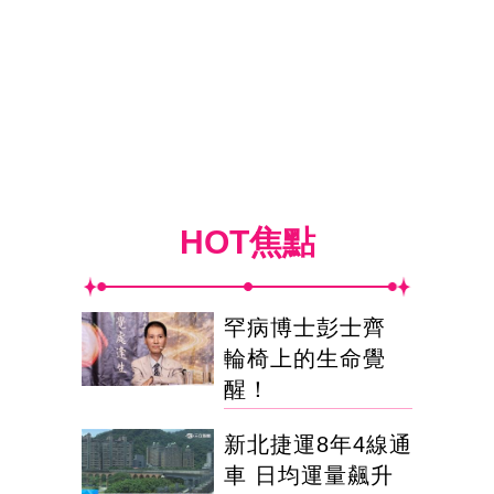
HOT焦點
罕病博士彭士齊
輪椅上的生命覺
醒！
新北捷運8年4線通
車 日均運量飆升