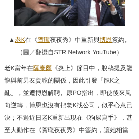
▲
老K
在《
賀瓏
夜夜秀》中重新與
博恩
簽約。
（圖／翻攝自STR Network YouTube）
老K當年在
薩泰爾
《炎上》節目中，脫稿提及龍
龍與前男友賀瓏的關係，因此引發「龍K之
亂」，並遭博恩解聘。原PO指出，即使後來風
向逆轉，博恩也沒有把老K找公司，似乎心意已
決；不過近日老K重新出現在《狗屎寫手》，甚
至大動作在《賀瓏夜夜秀》中簽約，讓她相當