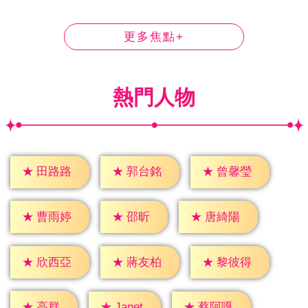
更多焦點+
熱門人物
★
田路路
★
郭台銘
★
曾馨瑩
★
邵昕
★
曹雨婷
★
唐綺陽
★
欣西亞
★
蔣友柏
★
黎彼得
★
高群
★
Janet
★
蔡阿嘎