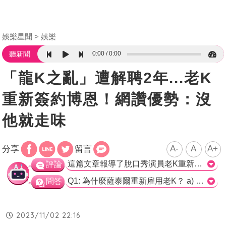
娛樂星聞
娛樂
0:00
0:00
聽新聞
「龍K之亂」遭解聘2年...老K
重新簽約博恩！網讚優勢：沒
他就走味
A-
A
A+
分享
留言
這篇文章報導了脫口秀演員老K重新加入《賀瓏夜夜秀》的情況，並引發了網友的討論。原PO在Dcard上提出了為什麼薩泰爾重新雇用老K的問題，這引起了其他網友的關注和回應。 根據留言中的觀點，大部分網友對老K的回歸持正面評價。他們認為老K擁有豐富的經驗和幽默感，這也是他大受歡迎的原因。有人稱讚他作為狗屎寫手的能力非常強，並認為薩泰爾的寫手中，只有老K和博恩的水平最高。也有人指出，狗屎寫手如果沒有老K的參與，就會失去原本的風格和搞笑效果。 另外，有人透露老K在離開薩泰爾後其實並沒有消失，而是擔任《上班不要看》呱吉的寫手。這顯示出老K作為一位有才華的寫手，具有選擇在哪個節目工作的自由。還有人認為，薩泰爾重新雇用老K可能是因為老K在過去的炎上事件中表現出色，老闆們還是想要拉他回來。 總體來說，這篇文章介紹了脫口秀演員老K重新加入《賀瓏夜夜秀》的情況，並呈現了網友對此的不同看法。這樣的回歸引發了廣泛的討論，並且大部分網友對老K的才華和幽默感表示讚賞。>
評論
Q1: 為什麼薩泰爾重新雇用老K？ a) 老K是薩泰爾最有經驗和笑點的脫口秀演員。 b) 老K在其他節目表現出色，受到觀眾喜愛。 c) 薩泰爾認為老K的狗屎寫作能力出眾。 正確解答：a) 老K是薩泰爾最有經驗和笑點的脫口秀演員。 Q2: 在《狗屎寫手》節目中，老K的集數表現如何？ a) 反應超好，非常好笑。 b) 處理有點走味，沒有之前好笑。 c) 沒有出現在《狗屎寫手》中。 正確解答：a) 反應超好，非常好笑。 Q3: 老K在這兩年間有擔任其他節目的寫手嗎？ a) 是的，他是《上班不要看》呱吉的寫手。 b) 不是的，他一直從事脫口秀演員的工作。 c) 目前尚不清楚他在這兩年間的職務。 正確解答：a) 是的，他是《上班不要看》呱吉的寫手。
問答
2023/11/02 22:16