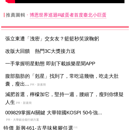
推薦圖輯
博恩世界巡迴#破蛋者首度臺北小巨蛋
張立東遭「洩密」交女友？籃籃秒笑淚鞠躬
改版大回饋 熱門3C大獎接力送
一手掌握明星動態 即刻下載娛樂星聞APP
腹部脂肪的「剋星」找到了，常吃這幾物，吃走大肚
囊，瘦出...
PR・新素簡
減肥首選，檸檬加它，堅持一週，腰細了，瘦到你懷疑
人生
PR・新素簡
009829掌握AI關鍵 大華韓國KOSPI 50今強...
PR・大華銀全能行銷方案
特價 新興461-古早味豬腳任選
PR