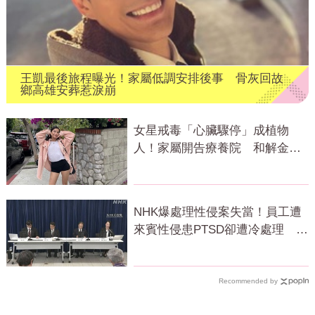
王凱最後旅程曝光！家屬低調安排後事 骨灰回故
鄉高雄安葬惹淚崩
女星戒毒「心臟驟停」成植物
人！家屬開告療養院 和解金近
億元
NHK爆處理性侵案失當！員工遭
來賓性侵患PTSD卻遭冷處理 會
長出面致歉
Recommended by