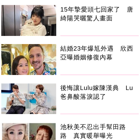
15年摯愛頭七回家了 唐
綺陽哭曬驚人畫面
結婚23年爆尪外遇 欣西
亞曝婚姻修復內幕
後悔讓Lulu嫁陳漢典 Lu
爸鼻酸落淚認了
池秋美不忍出手幫田路
路 真實暖舉曝光