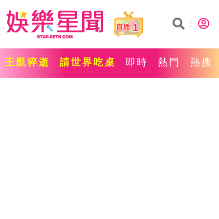
1
王凱猝逝
請世界吃桌
即時
熱門
熱搜