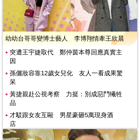
幼幼台哥哥變博士藝人 李博翔情牽王欣晨
突遭王宇婕取代 鄭仲茵本尊回應真實主
因
孫儷妝容靠12歲女兒化 友人一看成果驚
呆
黃捷親赴公視考察 力挺：別成惡鬥犧牲
品
才駁跟女友互毆 男星豪砸5萬現身酒
店