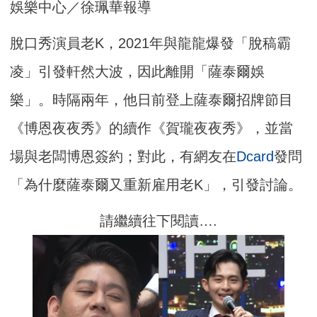
娛樂中心／徐珮華報導
脫口秀演員老K，2021年與龍龍爆發「脫稿霸
凌」引發軒然大波，因此離開「薩泰爾娛
樂」。時隔兩年，他日前登上薩泰爾招牌節目
《博恩夜夜秀》的續作《賀瓏夜夜秀》，並當
場與老闆博恩簽約；對此，有網友在
Dcard
發問
「為什麼薩泰爾又重新雇用老K」，引發討論。
請繼續往下閱讀….