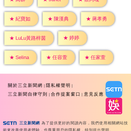
★
紀寶如
★
陳漢典
★
蔣孝勇
★
婷婷
★
LuLu黃路梓茵
★
Selina
★
任容萱
★
任家萱
關於三立新聞網
隱私權聲明
三立新聞自律守則
合作提案窗口
意見反應
三立新聞網
為了提供更好的閱讀內容，我們使用相關網站技
Copyright ©2026 Sanlih E-Television All Rights
術來改善使用者體驗，也尊重用戶的隱私權，特別提出聲明。