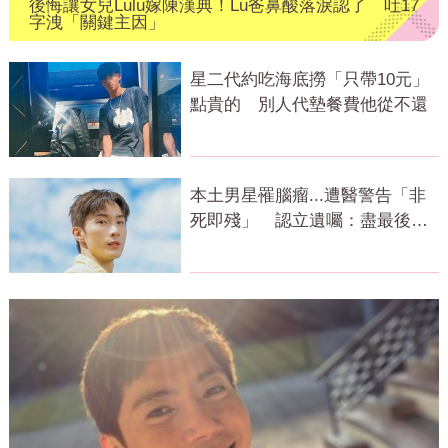
後悔讓女兒Lulu嫁陳漢典！Lu爸鼻酸落淚認了 吐17
字洩「關鍵主因」
星二代約吃海底撈「只帶10元」
點貴的 別人代墊餐費他從不還
本土男星罹腦瘤...遭醫警告「非
死即殘」 認立遺囑：盡最後心
力