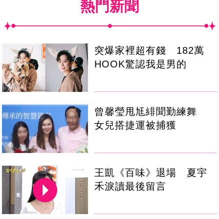
熱門新聞
突爆家裡超有錢 182萬
HOOK驚認我是男的
曾馨瑩甩尪緋聞勤練舞
女兒搭捷運被捕獲
王凱《百味》退場 夏宇
禾淚讀最後留言