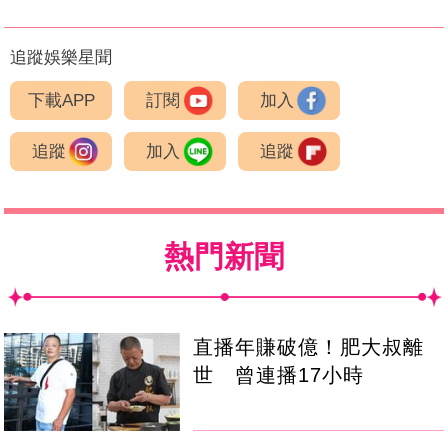
追蹤娛樂星聞
下載APP
訂閱
加入
追蹤
加入
追蹤
熱門新聞
直播年賺破億！肥大叔離
世 曾連播17小時