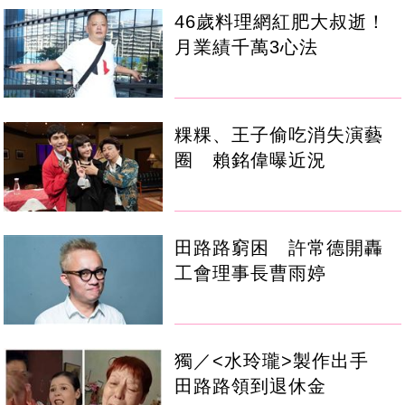
46歲料理網紅肥大叔逝！
月業績千萬3心法
粿粿、王子偷吃消失演藝
圈 賴銘偉曝近況
田路路窮困 許常德開轟
工會理事長曹雨婷
獨／<水玲瓏>製作出手
田路路領到退休金