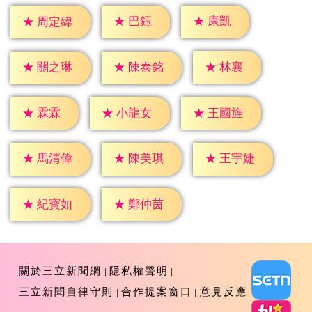
★
巴鈺
★
康凱
★
周定緯
★
林襄
★
關之琳
★
陳泰銘
★
霖霖
★
小龍女
★
王國旌
★
馬清偉
★
陳美琪
★
王宇婕
★
紀寶如
★
鄭仲茵
關於三立新聞網
隱私權聲明
三立新聞自律守則
合作提案窗口
意見反應