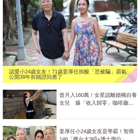
認愛小24歲女友！71歲姜厚任挨酸「恐被騙」霸氣
公開39年前鐵證回應了
曾月入160萬！女星認離婚獨自養
女兒 爆「收入歸零」咖啡廳打
工近況曝
姜厚任小24歲女友是學霸！智商
146「獲台大3碩+博士學位」