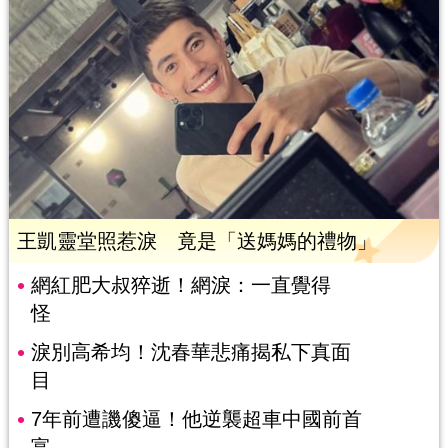
王凱靈堂照惹淚 竟是「送媽媽的禮物」
網紅肥大叔猝逝！網淚：一直覺得
怪
淚別高希均！沈春華悲痛揭私下真面
目
7年前遭譏傻逼！他逆襲超車中國前首
富