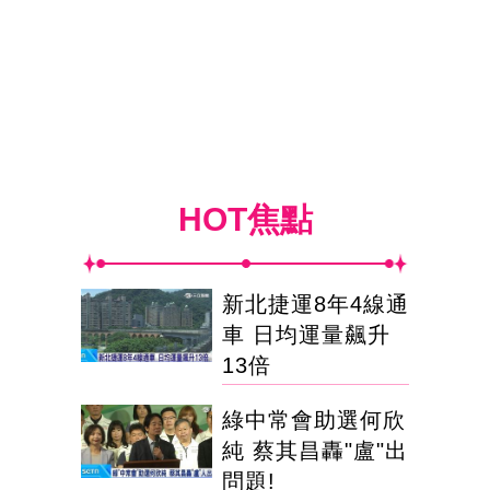
HOT焦點
新北捷運8年4線通
車 日均運量飆升
13倍
綠中常會助選何欣
純 蔡其昌轟"盧"出
問題!