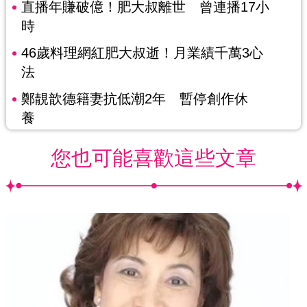
直播年賺破億！肥大叔離世 曾連播17小
時
46歲料理網紅肥大叔逝！月業績千萬3心
法
鄭靚歆德籍妻抗低潮2年 暫停創作休
養
您也可能喜歡這些文章