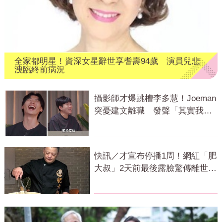
全家都明星！資深女星辭世享耆壽94歲 演員兒悲
洩臨終前病況
攝影師才爆跳槽李多慧！Joeman
突憂建文離職 發聲「其實我很
清楚」
快訊／才宣布停播1周！網紅「肥
大叔」2天前最後露臉驚傳離世
粉專證實