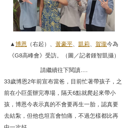
▲
博恩
（右起）、
黃豪平
、
凱莉
、
賀瓏
今為
《G8高峰會》受訪。（圖／記者鍾智凱攝）
請繼續往下閱讀….
33歲博恩2年前宣布當爸，目前忙著帶孩子，之
前在小巨蛋辦完專場，隔天6點就爬起來帶小
孩，博恩今表示真的不會要再生一胎，認真要
去結紮，但他也坦言會怕痛，不過怎樣都比再
中一次好。