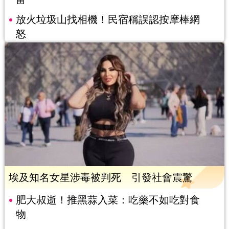
放火垃圾山找相機！民宿稱誤認按摩棒網
怒
埃及知名女星涉毒被判死 引發社會震驚
肥大叔逝！推黑蒜入菜：吃藥不如吃對食
物