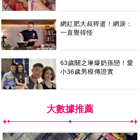
網紅肥大叔猝逝！網淚：
一直覺得怪
63歲關之琳爆奶孫戀！愛
小36歲男模傳證實
大數據推薦