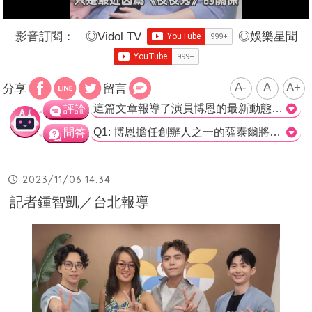
影音訂閱：
◎
Vidol TV
◎
娛樂星聞
A-
A
A+
分享
留言
這篇文章報導了演員博恩的最新動態和他參與的《G8高峰會》活動。博恩表示自己不再想要生第二個孩子，並考慮結紮手術，雖然他對手術痛苦感到擔心，但他認為這樣做比再次意外懷孕好。另外，文章也提到了博恩過去對自己的精子問題和當爸的經歷，以及他對於《G8高峰會》的期望和壓力。 從這篇文章中可以看出，博恩對於生育和家庭承擔有明確的態度。他不僅表示不會再生第二個孩子，還考慮進行結紮手術，以確保不再意外懷孕。這種負責任的態度值得肯定。另外，他對於《G8高峰會》的嘗試也展現了他對演藝事業的熱情和努力。相信他在這次活動中的表現會給觀眾帶來樂趣和驚喜。 不過，博恩在回答記者提問時的自信態度或許會引起一些爭議。他自稱為八位喜劇演員中最G8的人，這樣的自我評價可能讓人認為他有些自負。然而，作為一位演員，自信和魄力也是必要的品質，所以這種言論也可以理解。 總的來說，這篇文章報導了博恩的最新動態和他參與的活動，以及他對於生育和演藝事業的看法。雖然有些言論可能引起爭議，但他的態度和努力值得肯定。期待看到他在《G8高峰會》中的表現。>
評論
Q1: 博恩擔任創辦人之一的薩泰爾將舉辦的《G8高峰會》活動中，共邀請了幾位演員？ a) 6位 b) 7位 c) 8位 d) 9位 正確答案: c) 8位 Q2: 博恩表示這次的《G8高峰會》相較於他個人的專場壓力會小多少？ a) 壓力等於1除以8 b) 壓力等於2除以8 c) 壓力等於3除以8 d) 壓力等於4除以8 正確答案: a) 壓力等於1除以8 Q3: 博恩說他在床上有什麼特權？ a) 無限開火權 b) 劇情轉彎權 c) 挑選演員權 d) 自由發揮權 正確答案: a) 無限開火權
問答
2023/11/06 14:34
記者鍾智凱／台北報導