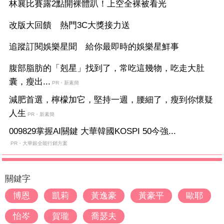
林襄比賽露2點開裸體趴！上空全裸被看光
改版大回饋 熱門3C大獎接力送
追蹤訂閱娛樂星聞 給你最即時的娛樂星鮮事
腹部脂肪的「剋星」找到了，常吃這幾物，吃走大肚
囊，瘦出...
PR・新素簡
減肥首選，檸檬加它，堅持一週，腰細了，瘦到你懷疑
人生
PR・新素簡
009829掌握AI關鍵 大華韓國KOSPI 50今強...
PR・大華銀全能行銷方案
關鍵字
博恩
凱莉
黃逸豪
黃豪平
歐耶
怡岑
賀瓏
喬瑟夫