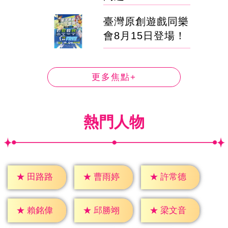
臺灣原創遊戲同樂
會8月15日登場！
更多焦點+
熱門人物
★
田路路
★
曹雨婷
★
許常德
★
賴銘偉
★
邱勝翊
★
梁文音