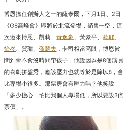
博恩擔任創辦人之一的薩泰爾，下月1日、2日
《G8高峰會》即將於北流登場，銷售一空，這
次邀來博恩、凱莉、
黃逸豪
、黃豪平、
歐耶
、
怡岑
、賀瓏、
喬瑟夫
，卡司相當亮眼，博恩被
問到會不會沒時間帶孩子，他說因為是8個演員
的喜劇拼盤秀，應該壓力也就等於是除以8，會
比專場小很多。那票房會有壓力嗎？他笑說
「多少擔心，怕比我個人專場低，所以要設3倍
票價」。