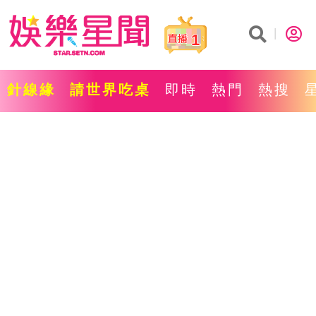
1
針線緣
請世界吃桌
即時
熱門
熱搜