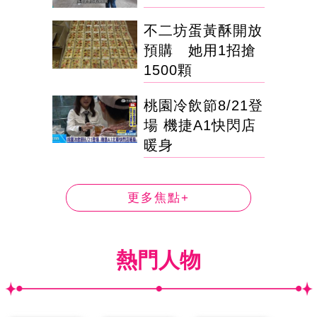
不二坊蛋黃酥開放
預購 她用1招搶
1500顆
桃園冷飲節8/21登
場 機捷A1快閃店
暖身
更多焦點+
熱門人物