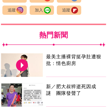
追蹤
加入
追蹤
熱門新聞
最美主播裸背挺孕肚遭狠
批：情色廚房
新／肥大叔猝逝死因成
謎 團隊發聲了