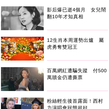
影后爆已逝4個月 女兒鬧
翻10年才知真相
12生肖本周運勢出爐 屬
虎勇奪雙冠王
百萬網紅遭騙失蹤 付500
萬贖金仍遭撕票
粉絲輕生後首露面！西村
力演唱會狀態超好