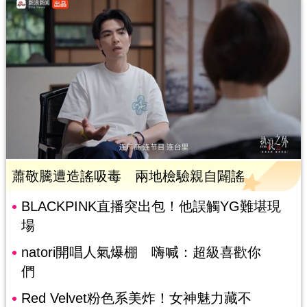
蕭敬騰遭造謠吸毒 兩地檢驗親自闢謠
BLACKPINK直播突出包！他誤觸YG難堪現
場
natori開唱人氣爆棚 嗨喊：超級喜歡你
們
Red Velvet粉色系美炸！女神魅力藏不