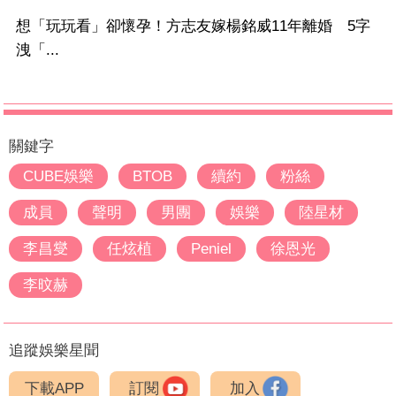
想「玩玩看」卻懷孕！方志友嫁楊銘威11年離婚 5字
洩「...
關鍵字
CUBE娛樂
BTOB
續約
粉絲
成員
聲明
男團
娛樂
陸星材
李昌燮
任炫植
Peniel
徐恩光
李旼赫
追蹤娛樂星聞
下載APP
訂閱
加入