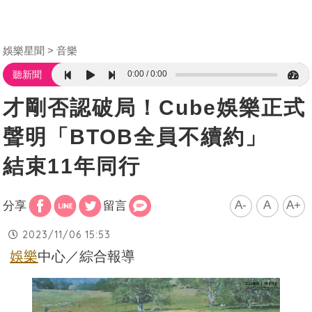
娛樂星聞
音樂
0:00
0:00
聽新聞
才剛否認破局！Cube娛樂正式
聲明「BTOB全員不續約」
結束11年同行
A-
A
A+
分享
留言
2023/11/06 15:53
娛樂
中心／綜合報導