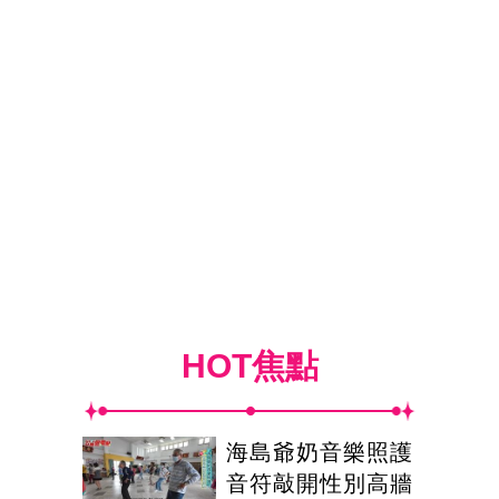
HOT焦點
海島爺奶音樂照護
音符敲開性別高牆