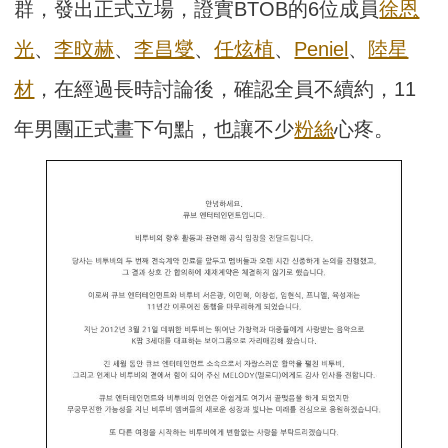
群，發出正式立場，證實BTOB的6位成員
徐恩
光
、
李旼赫
、
李昌燮
、
任炫植
、
Peniel
、
陸星
材
，在經過長時討論後，確認全員不續約，11
年男團正式畫下句點，也讓不少
粉絲
心疼。