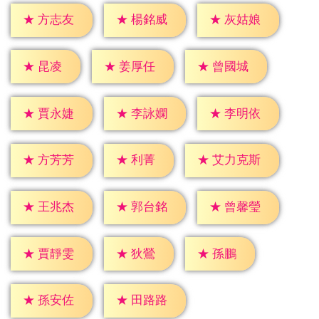
★
方志友
★
楊銘威
★
灰姑娘
★
昆凌
★
姜厚任
★
曾國城
★
賈永婕
★
李詠嫻
★
李明依
★
利菁
★
方芳芳
★
艾力克斯
★
王兆杰
★
郭台銘
★
曾馨瑩
★
狄鶯
★
孫鵬
★
賈靜雯
★
孫安佐
★
田路路