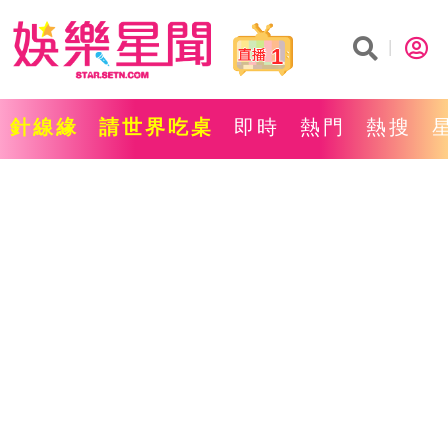
1
針線緣
請世界吃桌
即時
熱門
熱搜