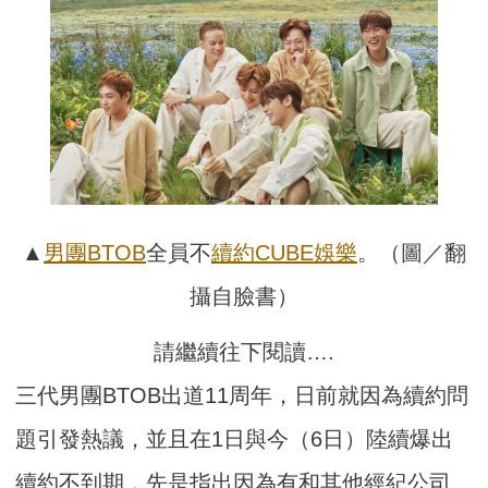
▲
男團
BTOB
全員不
續約
CUBE娛樂
。（圖／翻
攝自臉書）
請繼續往下閱讀….
三代男團BTOB出道11周年，日前就因為續約問
題引發熱議，並且在1日與今（6日）陸續爆出
續約不到期，先是指出因為有和其他經紀公司