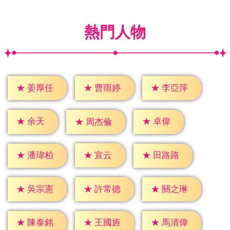
熱門人物
★
姜厚任
★
曹雨婷
★
李亞萍
★
余天
★
卓偉
★
周杰倫
★
宣云
★
潘瑋柏
★
田路路
★
吳宗憲
★
許常德
★
關之琳
★
陳泰銘
★
王國旌
★
馬清偉