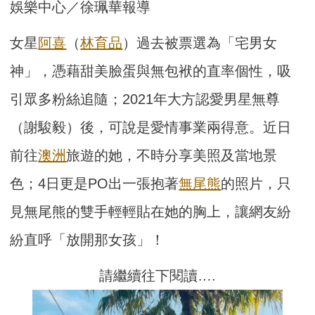
娛樂中心／徐珮華報導
女星
阿喜
（
林育品
）過去被票選為「宅男女
神」，憑藉甜美臉蛋與無包袱的直率個性，吸
引眾多粉絲追隨；2021年大方認愛男星無尊
（謝駿毅）後，可說是愛情事業兩得意。近日
前往
澳洲
旅遊的她，不時分享美照及當地景
色；4日更是PO出一張抱著
無尾熊
的照片，只
見無尾熊的雙手輕輕貼在她的胸上，讓網友紛
紛直呼「放開那女孩」！
請繼續往下閱讀….