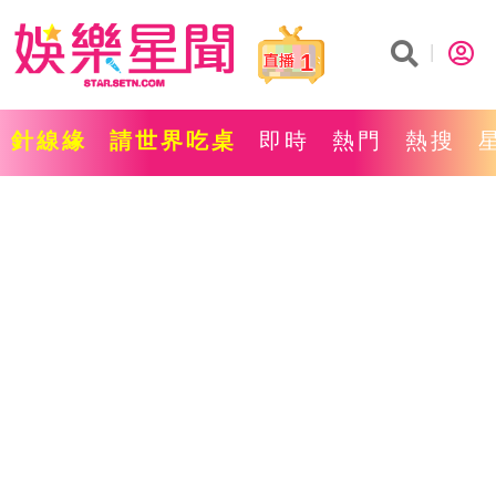
1
針線緣
請世界吃桌
即時
熱門
熱搜