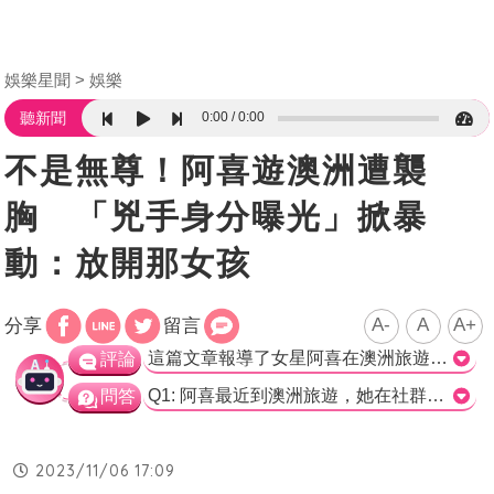
娛樂星聞
娛樂
0:00
0:00
聽新聞
不是無尊！阿喜遊澳洲遭襲
胸 「兇手身分曝光」掀暴
動：放開那女孩
A-
A
A+
分享
留言
這篇文章報導了女星阿喜在澳洲旅遊的事情，並分享了她抱著無尾熊的照片。文章提到阿喜過去曾被票選為「宅男女神」，並以甜美臉蛋和直率個性吸引了很多粉絲。此外，文章也提到了她與男星無尊的愛情事業。阿喜在社群平台上分享了自己旅遊的照片，其中一張照片引起了網友的熱議，因為無尾熊的雙手恰好放在阿喜的胸前。網友紛紛留言調侃，表示羨慕無尾熊或是開玩笑地嘲弄。整體而言，這篇文章淺顯易懂地報導了阿喜的旅遊經歷和網友對於照片的反應，內容輕鬆有趣，容易引發閱讀者的共鳴和討論。>
評論
Q1: 阿喜最近到澳洲旅遊，她在社群平台分享的照片主要呈現什麼特色？ a) 她的火辣身材 b) 她的甜美笑容 c) 她抱著無尾熊的照片 d) 她在知名景點的打卡照片 正確答案: c) 她抱著無尾熊的照片 Q2: 阿喜在照片中的穿著是什麼顏色的洋裝？ a) 橘色 b) 藍色 c) 紅色 d) 綠色 正確答案: c) 紅色 Q3: 網友對阿喜的照片有什麼反應？ a) 羨慕無尾熊 b) 讚美她的火辣身材 c) 表示「放開那女孩」 d) 開玩笑地怒嗆 正確答案: c) 表示「放開那女孩」
問答
2023/11/06 17:09