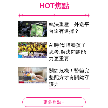
HOT焦點
執法重壓 外送平
台還有選擇？
AI時代!培養孩子
思考.解決問題能
力更重要
關節危機！醫籲完
整配方才有關鍵守
護力
更多焦點+