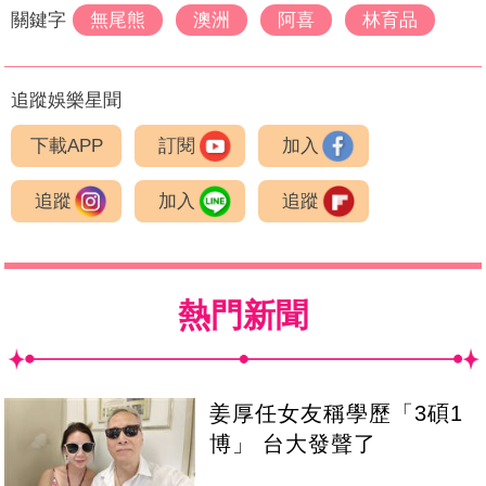
關鍵字
無尾熊
澳洲
阿喜
林育品
追蹤娛樂星聞
下載APP
訂閱
加入
追蹤
加入
追蹤
熱門新聞
姜厚任女友稱學歷「3碩1
博」 台大發聲了