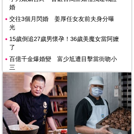
婚
交往3個月閃婚 姜厚任女友前夫身分曝
光
15歲倒追27歲男懷孕！36歲美魔女當阿嬤
了
百億千金爆婚變 富少尪遭目擊當街吻小
三