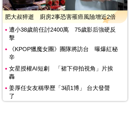
肥大叔猝逝 廚房2事恐害罹癌風險增近2倍
遭小38歲前任討2400萬 75歲影后強硬反
擊
《KPOP獵魔女團》團隊將訪台 曝爆紅秘
辛
女星授權AI短劇 「裙下仰拍視角」片挨
轟
姜厚任女友稱學歷「3碩1博」 台大發聲
了