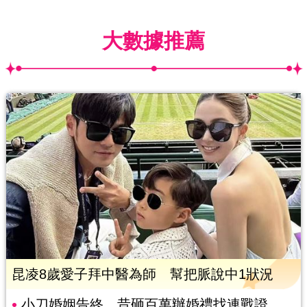
大數據推薦
昆凌8歲愛子拜中醫為師 幫把脈說中1狀況
小刀婚姻告終 昔砸百萬辦婚禮找連戰證