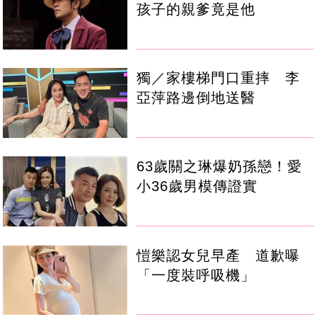
孩子的親爹竟是他
獨／家樓梯門口重摔 李
亞萍路邊倒地送醫
63歲關之琳爆奶孫戀！愛
小36歲男模傳證實
愷樂認女兒早產 道歉曝
「一度裝呼吸機」