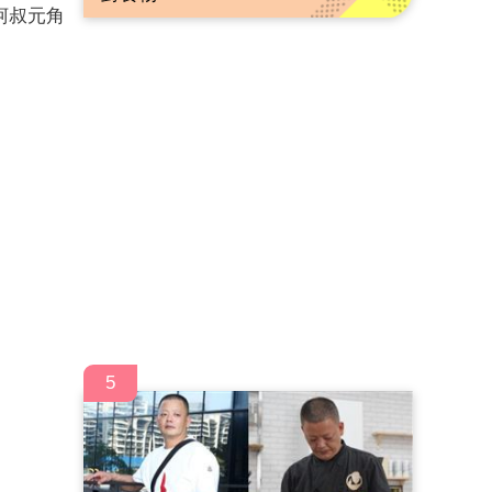
柯叔元角
5