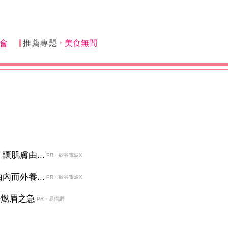
會
推薦專題
美食無間
肌膚由...
PR・矽谷電波X
而外養...
PR・矽谷電波X
決燃眉之急
PR・易借網