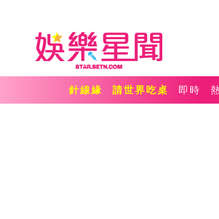
針線緣
請世界吃桌
即時