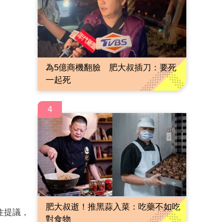
為5億商機翻臉 肥大叔插刀：要死
一起死
4
肥大叔逝！推黑蒜入菜：吃藥不如吃
住提議，
對食物