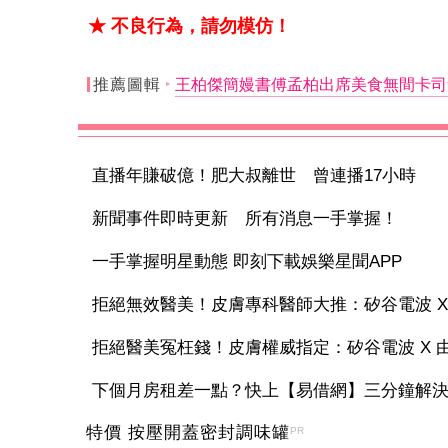
★ 不良行為，請勿模仿！
推薦圖輯
王柏傑簡嫚書傅孟柏出席美食無間卡司
直播年賺破億！肥大叔離世 曾連播17小時
新聞事件即時更新 所有消息一手掌握！
一手掌握明星動態 即刻下載娛樂星聞APP
拒絕無效醫美！皮膚專科醫師大推：矽谷電波 X 讓
拒絕醫美冤枉錢！皮膚權威指定：矽谷電波 X 由內
下個月房租差一點？快上【易借網】三分鐘解
特價 按壓開蓋密封調味罐
PR