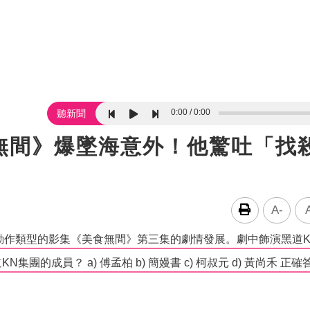
0:00
0:00
聽新聞
無間》爆墜海意外！他驚吐「找
A-