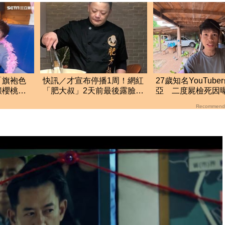
「旗袍色
快訊／才宣布停播1周！網紅
27歲知名YouTub
餵櫻桃樣
「肥大叔」2天前最後露臉驚
亞 二度屍檢死因
傳離世 粉專證實
Recommend