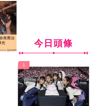
er命喪喬治
今日頭條
曝光
ed by
1