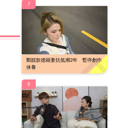
7
鄭靚歆德籍妻抗低潮2年 暫停創作
休養
8