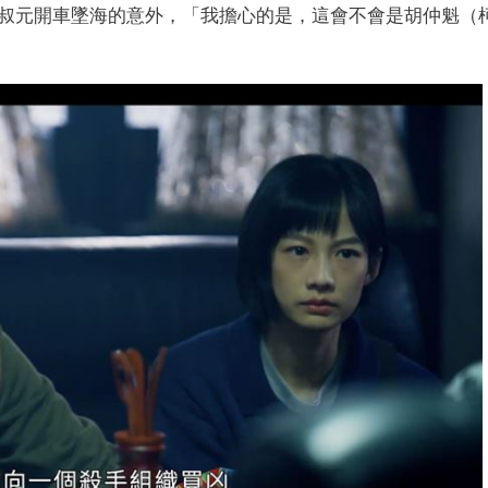
叔元開車墜海的意外，「我擔心的是，這會不會是胡仲魁（