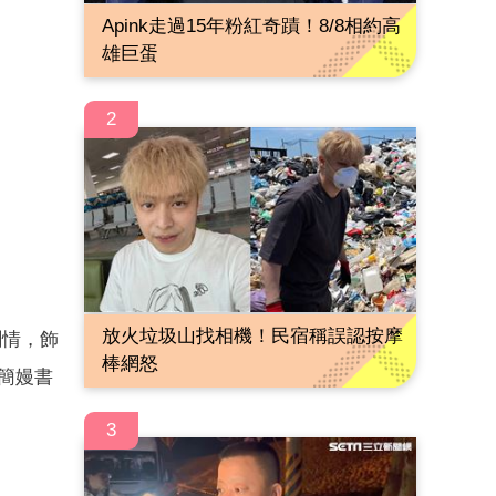
Apink走過15年粉紅奇蹟！8/8相約高
雄巨蛋
2
放火垃圾山找相機！民宿稱誤認按摩
劇情，飾
棒網怒
簡嫚書
3