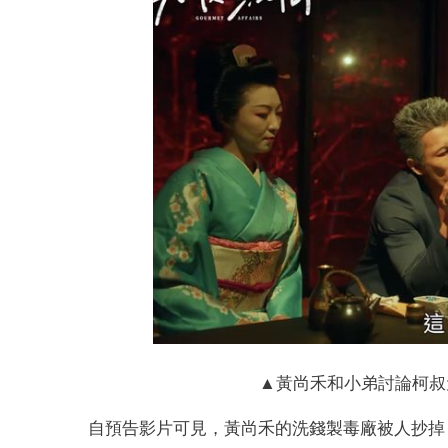
▲黃尚禾和小弟討論柯叔
自預告影片可見，黃尚禾的洗錢製毒廠被人抄掉