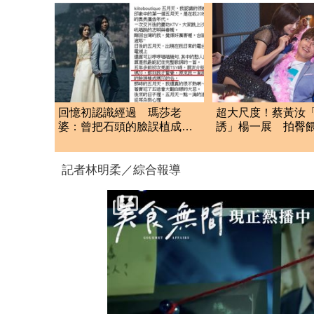
回憶初認識經過 瑪莎老
超大尺度！蔡黃汝
婆：曾把石頭的臉誤植成瑪
誘」楊一展 拍臀
莎的名！
樣來
記者林明柔／綜合報導