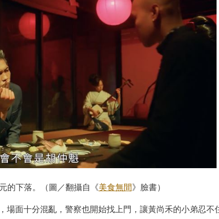
元的下落。（圖／翻攝自《
美食無間
》臉書）
，場面十分混亂，警察也開始找上門，讓黃尚禾的小弟忍不