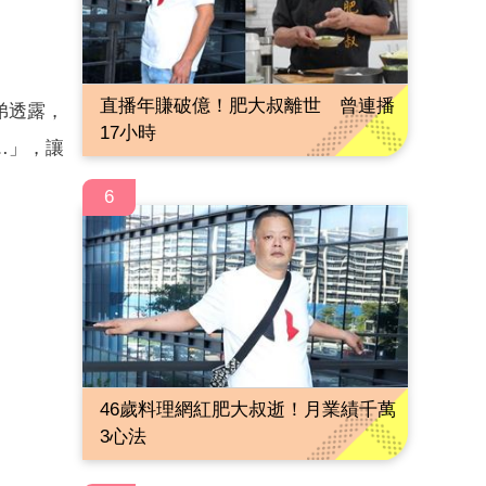
直播年賺破億！肥大叔離世 曾連播
弟透露，
17小時
…」，讓
6
46歲料理網紅肥大叔逝！月業績千萬
3心法