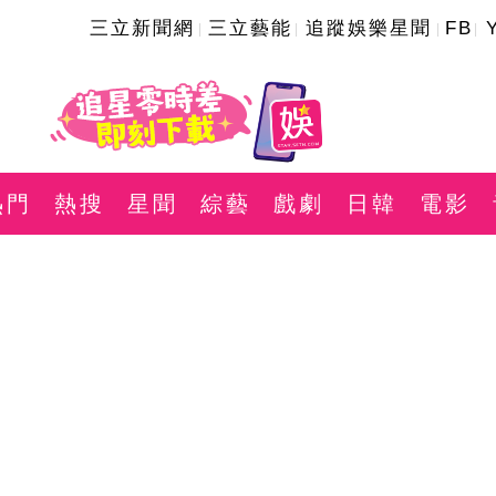
三立新聞網
三立藝能
追蹤娛樂星聞
FB
熱門
熱搜
星聞
綜藝
戲劇
日韓
電影