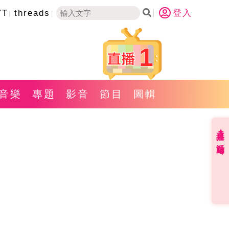
YT
threads
登入
1
音樂
專題
影音
節目
圖輯
直播✦活動