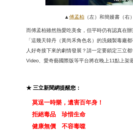
▲
傅孟柏
（左）和簡嫚書（右
而傅孟柏雖然熱愛吃美食，但平時仍有認真在辦
「這幾天韓丹（黃尚禾角色名）的洗錢製毒廠都
人好奇接下來的劇情發展？請一定要鎖定三立都會台每
Video、愛奇藝國際版等平台將在晚上11點上架
★ 三立新聞網提醒您：
莫逞一時樂，遺害百年身！
拒絕毒品 珍惜生命
健康無價 不容毒噬