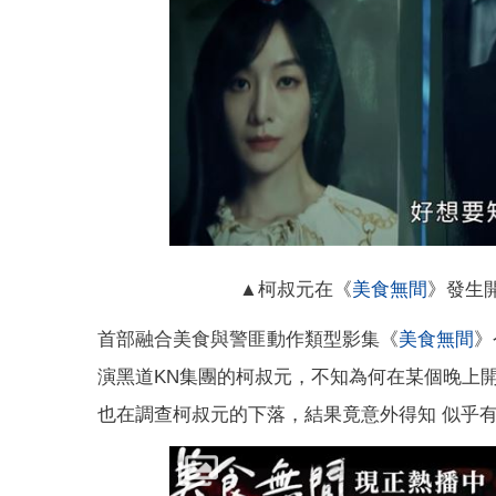
▲柯叔元在《
美食無間
》發生
首部融合美食與警匪動作類型影集《
美食無間
》
演黑道KN集團的柯叔元，不知為何在某個晚上
也在調查柯叔元的下落，結果竟意外得知 似乎