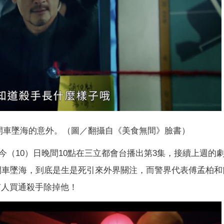
開車墜海的意外。（圖／翻攝自《美食無間》臉書）
今（10）日晚間10點在三立都會台播出第3集，接續上週的
開車墜海，到底是生是死引來外界關注，而警界代表傅孟柏和
有人買通殺手除掉他！