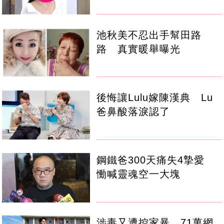
池秋美不忍出手幫田路
路 真實暖舉曝光
後悔讓Lulu嫁陳漢典 Lu
爸鼻酸落淚認了
鋼鐵爸300天痛失4摯愛
慟喊靈魂空一大塊
涉毒又遭控家暴 71萬網