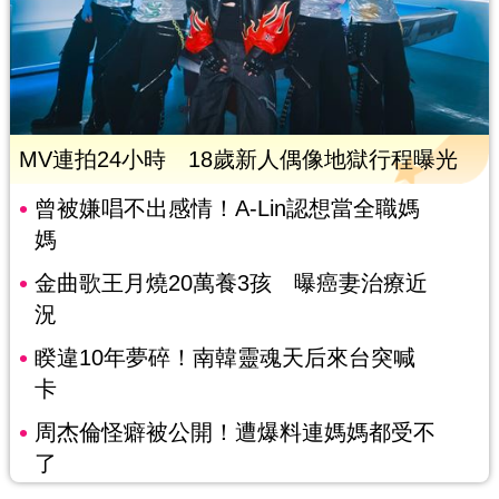
MV連拍24小時 18歲新人偶像地獄行程曝光
曾被嫌唱不出感情！A-Lin認想當全職媽
媽
金曲歌王月燒20萬養3孩 曝癌妻治療近
況
睽違10年夢碎！南韓靈魂天后來台突喊
卡
周杰倫怪癖被公開！遭爆料連媽媽都受不
了