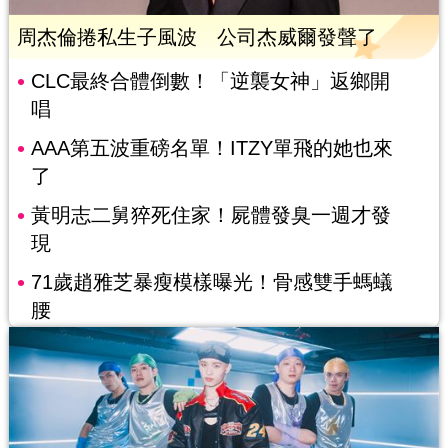
周杰倫捲私生子風波 公司杰威爾發聲了
CLC最終合體倒數！「逆襲女神」返鄉開
唱
AAA第五波重磅名單！ITZY單飛的她也來
了
黃明志二舅猝死住家！屍體發臭一週才發
現
71歲趙雅芝暴瘦模樣曝光！骨感雙手螞蟻
腰