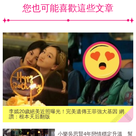
您也可能喜歡這些文章
李嫣20歲絕美近照曝光！完美遺傳王菲強大基因 網
讚：根本天后翻版
小樂吳思賢4年戀情穩定升溫 幫