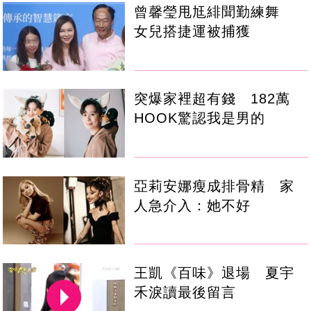
曾馨瑩甩尪緋聞勤練舞
女兒搭捷運被捕獲
突爆家裡超有錢 182萬
HOOK驚認我是男的
亞莉安娜瘦成排骨精 家
人急介入：她不好
王凱《百味》退場 夏宇
禾淚讀最後留言