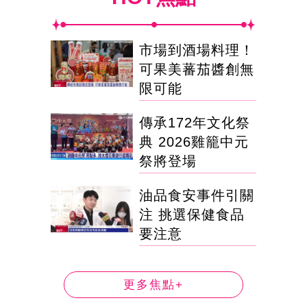
市場到酒場料理！
可果美蕃茄醬創無
限可能
傳承172年文化祭
典 2026雞籠中元
祭將登場
油品食安事件引關
注 挑選保健食品
要注意
更多焦點+