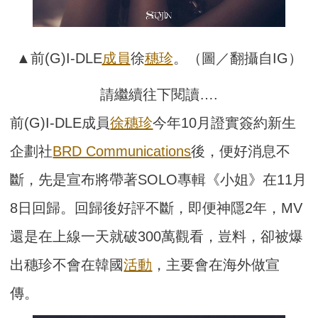
▲前(G)I-DLE
成員
徐
穗珍
。（圖／翻攝自IG）
請繼續往下閱讀….
前(G)I-DLE成員
徐穗珍
今年10月證實簽約新生
企劃社
BRD Communications
後，便好消息不
斷，先是宣布將帶著SOLO專輯《小姐》在11月
8日回歸。回歸後好評不斷，即便神隱2年，MV
還是在上線一天就破300萬觀看，豈料，卻被爆
出穗珍不會在韓國
活動
，主要會在海外做宣
傳。