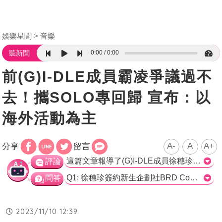
娛樂星聞
音樂
0:00
0:00
聽新聞
前(G)I-DLE成員霸凌爭議過不
去！攜SOLO專回歸 宣布：以
海外活動為主
A-
A
A+
分享
留言
這篇文章報導了(G)I-DLE成員徐穗珍最近在海外活動的消息。徐穗珍在11月8日回歸後獲得了很多好評，但媒體爆料她不會在韓國活動，而是專注於海外宣傳。經紀公司回應表示，目前沒有特別預定的音樂節目活動，主要透過SNS和YouTube與粉絲們進行交流。 這樣的消息確實讓許多粉絲感到失望，可能與徐穗珍之前的霸凌事件有關。在過去的兩年中，她因為觸犯規章而暫時消失在公眾的視野中。現在她再次回歸韓娛圈，難免會引起一些拒絕聲音。 然而，我個人認為這是一個好的決定。首先，海外市場對於韓國藝人來說具有巨大的潛力和影響力。通過專注於海外宣傳，徐穗珍可以進一步拓寬她的知名度和影響力，同時也可以吸引更多國際粉絲的關注。 其次，以SNS和YouTube為主要交流平台也是一個明智的選擇。隨著社交媒體的普及和發展，這些平台已成為藝人和粉絲之間溝通的重要渠道。通過這些平台，徐穗珍可以更直接地與粉絲互動，分享她的音樂和生活，建立更親近的關係。 最後，我希望徐穗珍能夠通過這次的海外宣傳活動重新獲得公眾的支持和肯定。她可以利用過去兩年的經歷成長和反思，展現更成熟和堅強的一面，並向粉絲們展示她的真誠和努力。 總之，徐穗珍選擇專注於海外宣傳活動是一個明智的決策，這將為她的個人發展和國際知名度帶來更多機會。雖然有些粉絲可能感到失望，但我相信通過SNS和YouTube的交流，她將能夠與粉絲建立更緊密的聯繫，並重新贏得他們的支持和喜愛。>
評論
Q1: 徐穗珍簽約新生企劃社BRD Communications後，有什麼好消息傳出？ A) 宣布將帶著SOLO專輯《小姐》在11月8日回歸 B) 爆出穗珍將不會在韓國活動，主要會在海外做宣傳 C) MV在上線一天就破300萬觀看 正確答案：A) 宣布將帶著SOLO專輯《小姐》在11月8日回歸 Q2: 徐穗珍的經紀公司對於她海外活動的回應是什麼？ A) 表示沒有特別預定的音樂節目活動，計畫將以SNS和YouTube為主 B) 表示徐穗珍將在海外進行演出和巡迴活動 C) 表示徐穗珍將完全退出娛樂圈 正確答案：A) 表示沒有特別預定的音樂節目活動，計畫將以SNS和YouTube為主 Q3: 為什麼有網友指出徐穗珍不會在韓國活動與2021年的霸凌事件有關？ A) 因為徐穗珍在上線一天就破300萬觀看的MV中表達了對霸凌的批評 B) 因為徐穗珍在霸凌事件中受到了傷害而離開韓國娛樂圈一段時間 C) 因為徐穗珍的經紀公司曾被爆出對霸凌事件的處理不當 正確答案：B) 因為徐穗珍在霸凌事件中受到了傷害而離開韓國娛樂圈一段時間
問答
2023/11/10 12:39