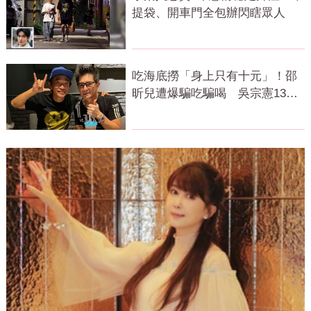
提袋、開車門全包辦閃瞎眾人
吃海底撈「身上只有十元」！邵
昕兒遭爆騙吃騙喝 吳宗憲13字
代發聲了