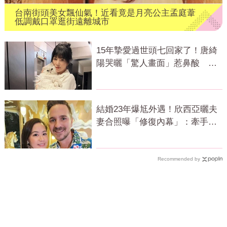
台南街頭美女飄仙氣！近看竟是月亮公主孟庭葦
低調戴口罩逛街遠離城市
15年摯愛過世頭七回家了！唐綺
陽哭曬「驚人畫面」惹鼻酸 網
全看哭
結婚23年爆尪外遇！欣西亞曬夫
妻合照曝「修復內幕」：牽手卻
身體僵硬
Recommended by