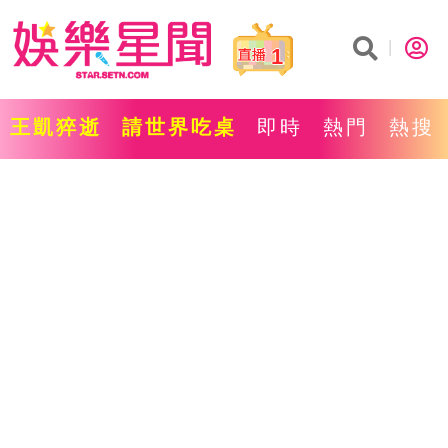
1
王凱猝逝
請世界吃桌
即時
熱門
熱搜