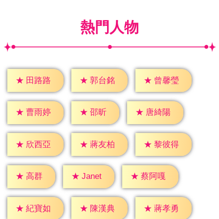
熱門人物
★
田路路
★
郭台銘
★
曾馨瑩
★
邵昕
★
曹雨婷
★
唐綺陽
★
欣西亞
★
蔣友柏
★
黎彼得
★
高群
★
Janet
★
蔡阿嘎
★
紀寶如
★
陳漢典
★
蔣孝勇