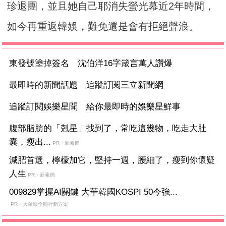
珍退團，並且她自己耶消失螢光幕近2年時間，
如今再重返韓娛，難免還是會有拒絕聲浪。
東發號塗掉簽名 沈伯洋16字箴言萬人讚爆
最即時的新聞話題 追蹤訂閱三立新聞網
追蹤訂閱娛樂星聞 給你最即時的娛樂星鮮事
腹部脂肪的「剋星」找到了，常吃這幾物，吃走大肚
囊，瘦出...
PR・新素簡
減肥首選，檸檬加它，堅持一週，腰細了，瘦到你懷疑
人生
PR・新素簡
009829掌握AI關鍵 大華韓國KOSPI 50今強...
PR・大華銀全能行銷方案