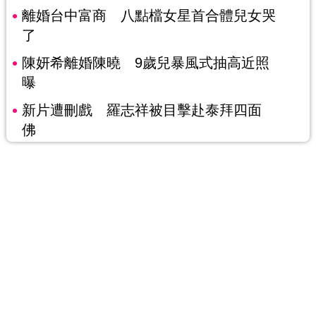
離婚台中富商 八點檔女星首合體兒女哭
了
陳妍希離婚陳曉 9歲兒暴風式抽高近照
曝
新片遭刪戲 羅志祥被目擊赴泰拜四面
佛