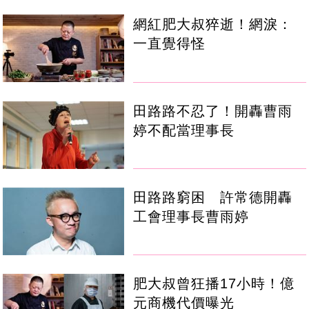
網紅肥大叔猝逝！網淚：
一直覺得怪
田路路不忍了！開轟曹雨
婷不配當理事長
田路路窮困 許常德開轟
工會理事長曹雨婷
肥大叔曾狂播17小時！億
元商機代價曝光