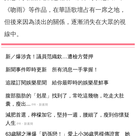
《吻雨》等作品，在華語歌壇占有一席之地，
但後來因為淡出的關係，逐漸消失在大眾的視
線中。
新／爆涉貪！議員范織欽…遭檢方聲押
新聞事件即時更新 所有消息一手掌握！
追蹤訂閱娛樂星聞 給你最即時的娛樂星鮮事
腹部脂肪的「剋星」找到了，常吃這幾物，吃走大肚
囊，瘦出...
PR・新素簡
減肥首選，檸檬加它，堅持一週，腰細了，瘦到你懷疑
人生
PR・新素簡
63歲關之琳爆「奶孫戀！」愛上小36歲男模傳證實 她