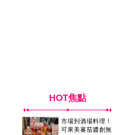
HOT焦點
市場到酒場料理！
可果美蕃茄醬創無