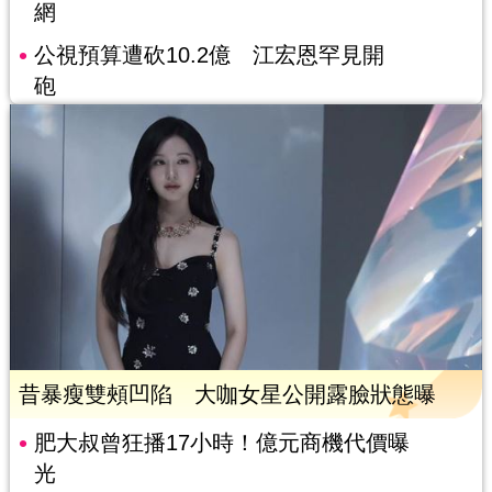
網
公視預算遭砍10.2億 江宏恩罕見開
砲
昔暴瘦雙頰凹陷 大咖女星公開露臉狀態曝
肥大叔曾狂播17小時！億元商機代價曝
光