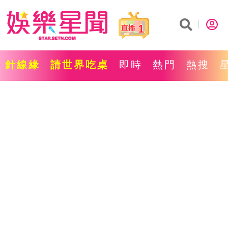
1
針線緣
請世界吃桌
即時
熱門
熱搜