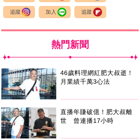
追蹤
加入
追蹤
熱門新聞
46歲料理網紅肥大叔逝！
月業績千萬3心法
直播年賺破億！肥大叔離
世 曾連播17小時