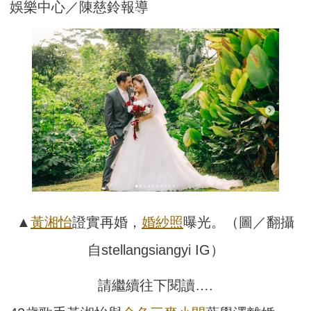
娛樂中心／陳慈鈴報導
▲
黃湘怡
證實再婚，
婚紗照
曝光。（圖／翻攝
自stellangsiangyi IG）
請繼續往下閱讀….