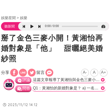
娛樂星聞
娛樂
0:00
0:00
聽新聞
掰了金色三麥小開！黃湘怡再
婚對象是「他」 甜曬絕美婚
紗照
A-
A
A+
分享
留言
這篇文章報導了黃湘怡與金色三麥小開葉學澤離婚後再婚的消息，並透露她的新伴侶是一名外國人。此外，文章還附上了絕美婚紗照，引起了許多網友的關注和追捧。 黃湘怡作為一位娛樂圈的知名人物，她的婚姻動向一直受到媒體和粉絲的關注。與金色三麥小開葉學澤的離婚消息曾引起一陣迴響，如今她的再婚消息無疑再次掀起了話題。 值得一提的是，這次黃湘怡的新伴侶是一名外國人，這也讓人感到驚喜。這樣的跨國婚姻引發了不少網友的好奇，因此絕美婚紗照的曝光無疑更增添了討論的熱度。 絕美婚紗照展現了黃湘怡的迷人風采和幸福笑容，讓人不禁為她送上祝福。同時，網友們也紛紛留言稱讚她的美麗與幸福，並向她表示祝福和祝福。 然而，我們同樣要注意到，在娛樂圈中，婚姻的道路並不總是一帆風順。黃湘怡曾經經歷過一段不幸的婚姻，這次的再婚能否長久幸福，還有待觀察和期待。 總的來說，這篇文章報導了黃湘怡的再婚消息，以及她與外國人結緣的婚姻，這一消息引起了網友的關注和追捧。然而，在娛樂圈的複雜環境下，我們還是希望黃湘怡的婚姻能夠幸福長久。>
評論
Q1：黃湘怡的新婚對象是？ a) 一名外國人 b) 金色三麥小開葉學澤 c) 網友朝聖 正確答案：a) 一名外國人 Q2：黃湘怡與葉學澤離婚多久後再婚？ a) 半年 b) 一個月 c) 一週 正確答案：c) 一週 Q3：黃湘怡新婚時曬出了什麼照片？ a) 結婚證書照片 b) 絕美婚紗照 c) 與葉學澤的合照 正確答案：b) 絕美婚紗照
問答
2023/11/12 14:12