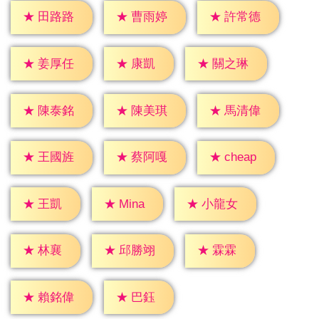
★
田路路
★
曹雨婷
★
許常德
★
康凱
★
姜厚任
★
關之琳
★
陳泰銘
★
陳美琪
★
馬清偉
★
cheap
★
王國旌
★
蔡阿嘎
★
王凱
★
Mina
★
小龍女
★
林襄
★
霖霖
★
邱勝翊
★
巴鈺
★
賴銘偉