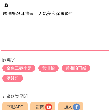
親...
纖潤鮮銀耳禮盒｜人氣美容保養款
PR
關鍵字
金色三麥小開
黃湘怡
黃湘怡再婚
婚紗照
追蹤娛樂星聞
下載APP
訂閱
加入