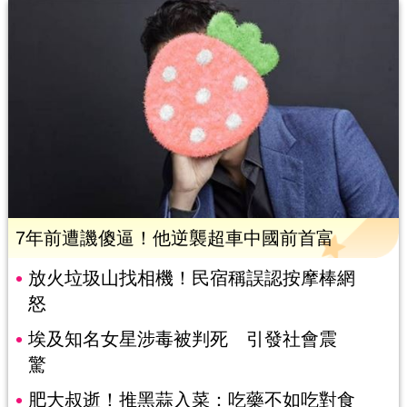
7年前遭譏傻逼！他逆襲超車中國前首富
放火垃圾山找相機！民宿稱誤認按摩棒網
怒
埃及知名女星涉毒被判死 引發社會震
驚
肥大叔逝！推黑蒜入菜：吃藥不如吃對食