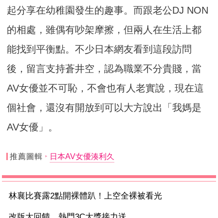
起分享在幼稚園發生的趣事。而跟老公DJ NON
的相處，雖偶有吵架摩擦，但兩人在生活上都
能找到平衡點。不少日本網友看到這段訪問
後，留言支持蒼井空，認為職業不分貴賤，當
AV女優並不可恥，不會也有人老實說，現在這
個社會，還沒有開放到可以大方說出「我媽是
AV女優」。
推薦圖輯
日本AV女優湊利久
林襄比賽露2點開裸體趴！上空全裸被看光
改版大回饋 熱門3C大獎接力送