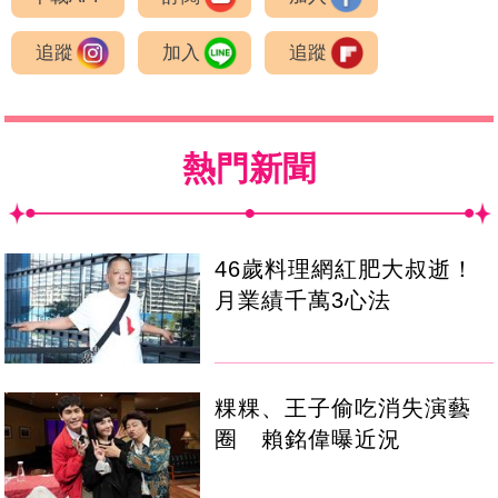
追蹤
加入
追蹤
熱門新聞
46歲料理網紅肥大叔逝！
月業績千萬3心法
粿粿、王子偷吃消失演藝
圈 賴銘偉曝近況