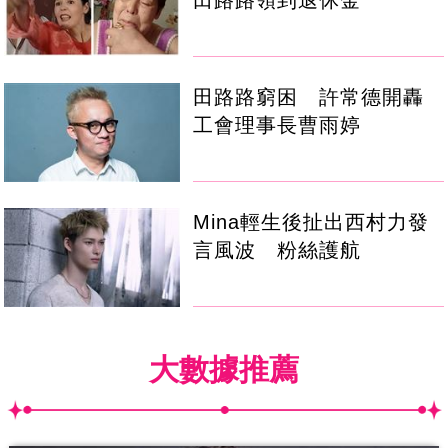
田路路窮困 許常德開轟
工會理事長曹雨婷
Mina輕生後扯出西村力發
言風波 粉絲護航
大數據推薦