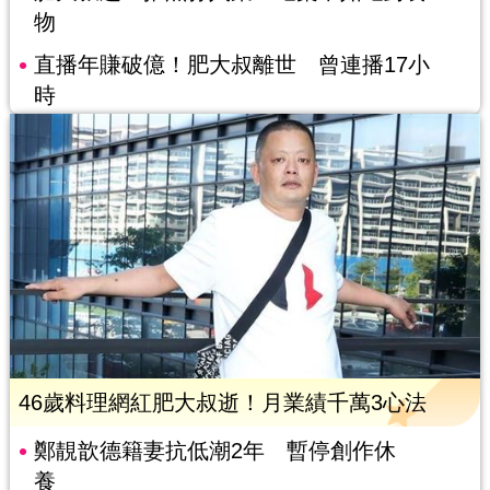
物
直播年賺破億！肥大叔離世 曾連播17小
時
46歲料理網紅肥大叔逝！月業績千萬3心法
鄭靚歆德籍妻抗低潮2年 暫停創作休
養