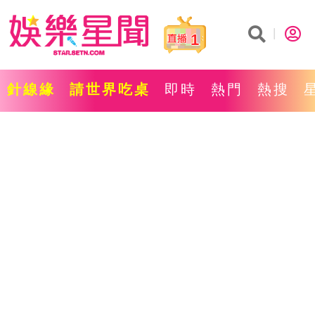
1
針線緣
請世界吃桌
即時
熱門
熱搜