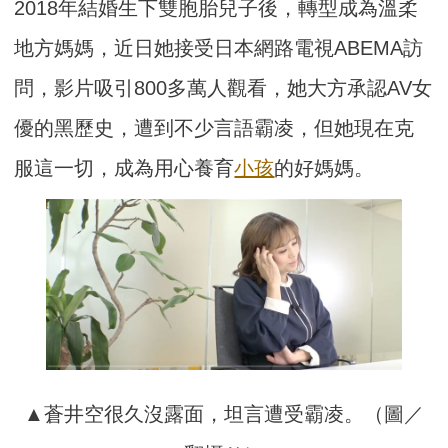
2018年結婚生下雙胞胎兒子後，轉型成為溫柔
地方媽媽，近日她接受日本網路電視ABEMA訪
問，影片吸引800多萬人觀看，她大方承認AV女
優的黑歷史，遭到不少言語霸凌，但她現在克
服這一切，成為用心養育
小孩
的好媽媽。
▲蒼井空很久沒露面，坦言遭受霸凌。（圖／