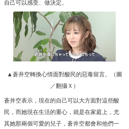
自己可以感受、做決定。
▲蒼井空轉換心情面對酸民的惡毒留言。（圖
／翻攝Ｘ）
蒼井空表示，現在的自己可以大方面對這些酸
民，而她現在生活的重心，就是在家庭上，尤
其她那兩個可愛的兒子，蒼井空都會和他們一