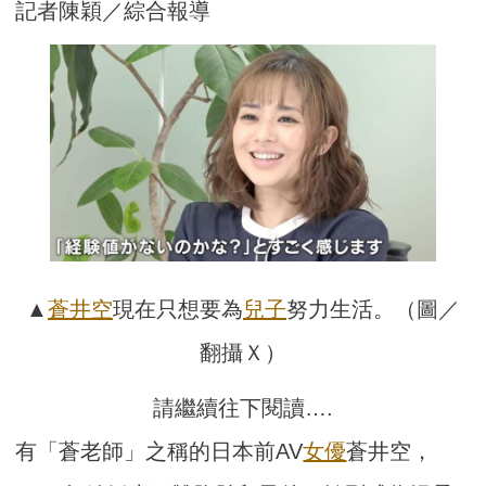
記者陳穎／綜合報導
▲
蒼井空
現在只想要為
兒子
努力生活。（圖／
翻攝Ｘ）
請繼續往下閱讀….
有「蒼老師」之稱的日本前AV
女優
蒼井空，