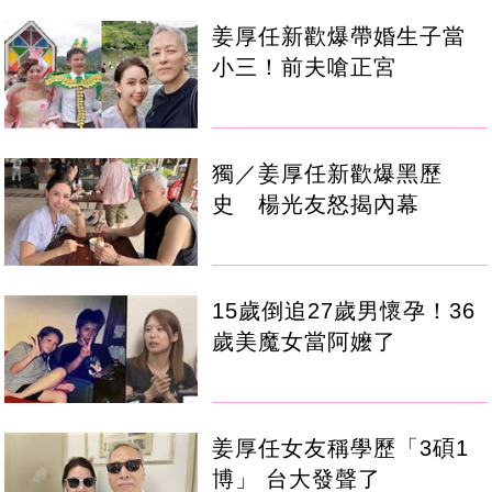
姜厚任新歡爆帶婚生子當
小三！前夫嗆正宮
獨／姜厚任新歡爆黑歷
史 楊光友怒揭內幕
15歲倒追27歲男懷孕！36
歲美魔女當阿嬤了
姜厚任女友稱學歷「3碩1
博」 台大發聲了