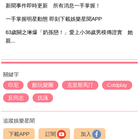
新聞事件即時更新 所有消息一手掌握！
一手掌握明星動態 即刻下載娛樂星聞APP
63歲關之琳爆「奶孫戀！」愛上小36歲男模傳證實 她
親...
關鍵字
印尼
酷玩樂團
克里斯馬汀
Coldplay
反同志
抗議
追蹤娛樂星聞
下載APP
訂閱
加入