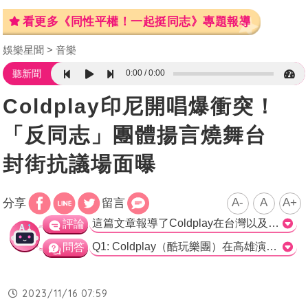
看更多《同性平權！一起挺同志》專題報導
娛樂星聞
音樂
0:00
0:00
聽新聞
Coldplay印尼開唱爆衝突！
「反同志」團體揚言燒舞台
封街抗議場面曝
A-
A
A+
分享
留言
這篇文章報導了Coldplay在台灣以及印尼的演唱會遭到反LGBT團體抗議的情況。根據報導，數百名穆斯林團體在印尼的演唱會場地附近示威抗議，呼籲取消Coldplay的演出。他們認為Coldplay的表演和宣傳活動支持LGBT族群，並使用激烈手段表達不滿。 論點一：觀光產值 根據文章所述，Coldplay在台灣的演唱會吸引了超過17萬人，並創造了5.5億元的觀光產值。這個數字顯示了Coldplay的音樂吸引了大量歌迷，並對當地的觀光產業產生了正面的影響。這也再次證明了Coldplay在全球擁有極高的人氣。 論點二：言論自由 即使受到反LGBT團體的抗議，Coldplay依然表達了對同性戀者的支持。他們使用彩虹色衣物和旗幟，在演唱會上向觀眾傳達了一個強烈的訊息，即他們反對歧視和支持平等。這也展現了他們對言論自由的堅持，毫不退縮地表示立場。 論點三：宗教與文化差異 Coldplay在印尼的演唱會遭到抗議，反映了宗教和文化之間的差異。印尼是一個穆斯林國家，對於LGBT問題有較保守的看法。然而，Coldplay作為國際知名樂團，在宣傳和表演中展現對LGBT族群的支持，這引起了部分穆斯林群體的反對和抗議。這反映了宗教和文化在這個問題上的分歧，需要更多的尊重和溝通。 總結來說，這篇文章報導了Coldplay在台灣和印尼的演唱會遭到反LGBT團體的抗議。藉由報導，我們可以看到音樂和文化在不同地方和不同背景下引起的爭議和差異。相對於觀光產值和言論自由的重要性，宗教和文化之間的差異也需要在這樣的議題上尋求理解和平衡。>
評論
Q1: Coldplay（酷玩樂團）在高雄演唱會吸引了多少觀眾？ A) 17人 B) 17萬人 C) 17億人 D) 17億元 正確答案：B) 17萬人 Q2: 在印尼雅加達，Coldplay演唱會遭到了哪個團體的抗議？ A) 反LGBT團體 B) 反搖滾團體 C) 反英國團體 D) 反演唱會團體 正確答案：A) 反LGBT團體 Q3: 主唱克里斯馬汀在演唱時會做出什麼行動表示對同志族群的支持？ A) 穿著彩虹色衣服 B) 揮舞同性戀驕傲旗幟 C) 將掛在褲子後面口袋的毛巾甩開 D) 手舞足蹈 正確答案：B) 揮舞同性戀驕傲旗幟
問答
2023/11/16 07:59