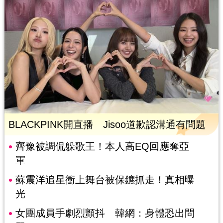
BLACKPINK開直播 Jisoo道歉認溝通有問題
齊豫被調侃躲歌王！本人高EQ回應奪亞
軍
蘇震洋追星衝上舞台被保鑣抓走！真相曝
光
女團成員手劇烈顫抖 韓網：身體恐出問