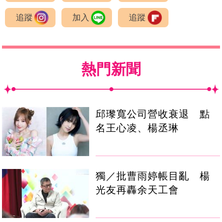
追蹤
加入
追蹤
熱門新聞
邱瓈寬公司營收衰退 點
名王心凌、楊丞琳
獨／批曹雨婷帳目亂 楊
光友再轟余天工會