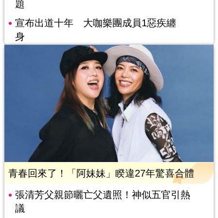
題
宣布出道十年 大咖樂團成員1惡疾纏
身
青春回來了！「阿妹妹」睽違27年驚喜合體
張清芳父親節曬亡父遺照！神似五官引熱
議