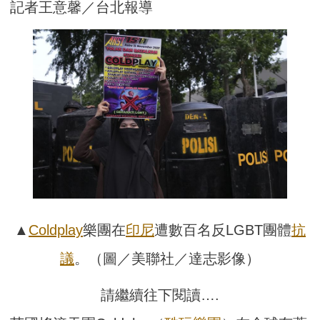
記者王意馨／台北報導
▲
Coldplay
樂團在
印尼
遭數百名反LGBT團體
抗
議
。（圖／美聯社／達志影像）
請繼續往下閱讀….