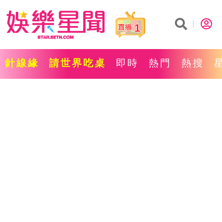
1
針線緣
請世界吃桌
即時
熱門
熱搜