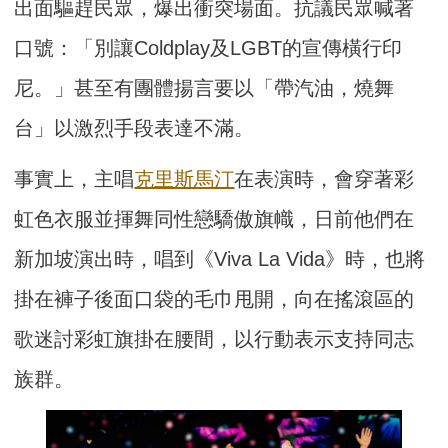
出面驅趕民眾，爆出衝突場面。抗議民眾喊著
口號：「別讓Coldplay及LGBT的宣傳橫行印
尼。」甚至有團體揚言要以「帶汽油，燒舞
台」以激烈手段表達不滿。
事實上，主唱
克里斯馬汀
在表演時，會穿著彩
虹色衣服並揮舞同性戀驕傲旗幟，日前他們在
新加坡演出時，唱到《Viva La Vida》時，也將
掛在褲子後面口袋的毛巾甩開，向在搖滾區的
歌迷討彩虹旗掛在腰間，以行動表示支持同志
族群。