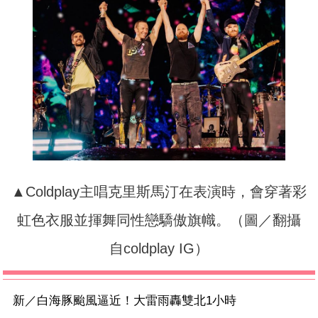
▲Coldplay主唱克里斯馬汀在表演時，會穿著彩
虹色衣服並揮舞同性戀驕傲旗幟。（圖／翻攝
自coldplay IG）
新／白海豚颱風逼近！大雷雨轟雙北1小時