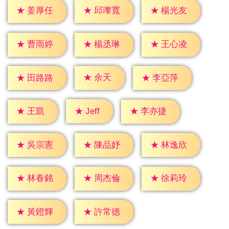
★
姜厚任
★
邱瓈寬
★
楊光友
★
曹雨婷
★
楊丞琳
★
王心凌
★
余天
★
田路路
★
李亞萍
★
Jeff
★
王凱
★
李亦捷
★
吳宗憲
★
陳品妤
★
林逸欣
★
林春銘
★
周杰倫
★
徐莉玲
★
黃鐙輝
★
許常德