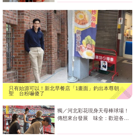
只有始源可以！新北早餐店「1畫面」釣出本尊朝
聖 台粉嚇傻了
獨／河北彩花現身天母棒球場！
傳想來台發展 味全：歡迎各界
人士進場