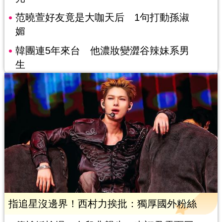
范曉萱好友竟是大咖天后 1句打動孫淑
媚
韓團連5年來台 他濃妝變澀谷辣妹系男
生
指追星沒邊界！西村力挨批：獨厚國外粉絲