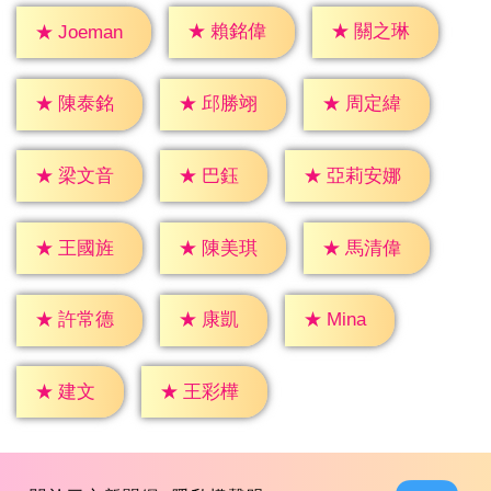
★
賴銘偉
★
關之琳
★
Joeman
★
陳泰銘
★
邱勝翊
★
周定緯
★
巴鈺
★
梁文音
★
亞莉安娜
★
王國旌
★
陳美琪
★
馬清偉
★
康凱
★
Mina
★
許常德
★
建文
★
王彩樺