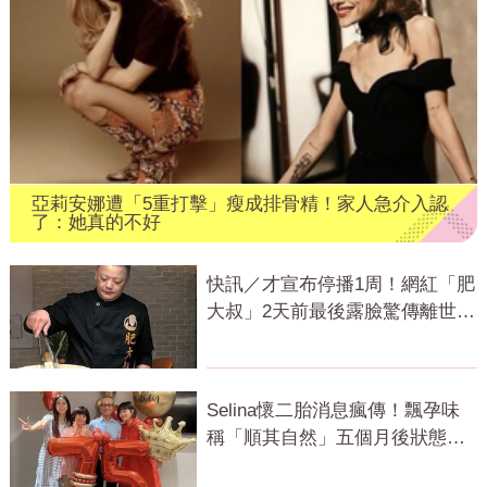
亞莉安娜遭「5重打擊」瘦成排骨精！家人急介入認
了：她真的不好
快訊／才宣布停播1周！網紅「肥
大叔」2天前最後露臉驚傳離世
粉專證實
Selina懷二胎消息瘋傳！飄孕味
稱「順其自然」五個月後狀態曝
光