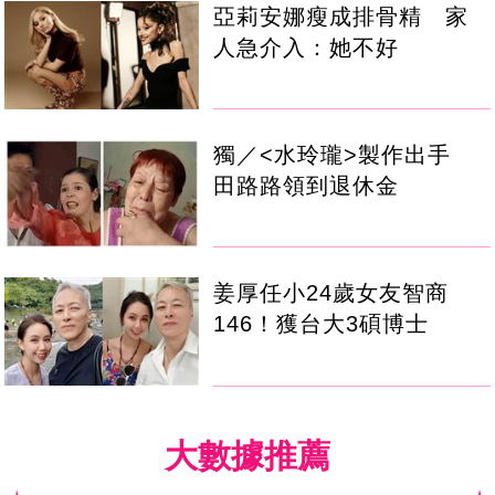
亞莉安娜瘦成排骨精 家
人急介入：她不好
獨／<水玲瓏>製作出手
田路路領到退休金
姜厚任小24歲女友智商
146！獲台大3碩博士
大數據推薦