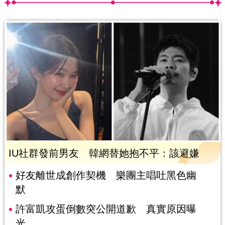
IU社群發前男友 韓網替她抱不平：該避嫌
好友離世成創作契機 樂團主唱吐黑色幽
默
許富凱攻蛋倒數突公開道歉 真實原因曝
光