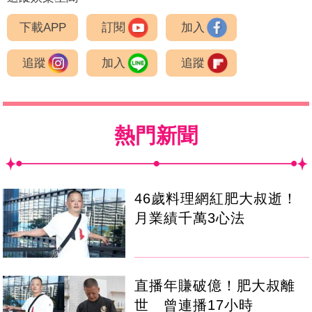
下載APP
訂閱
加入
追蹤
加入
追蹤
熱門新聞
46歲料理網紅肥大叔逝！
月業績千萬3心法
直播年賺破億！肥大叔離
世 曾連播17小時