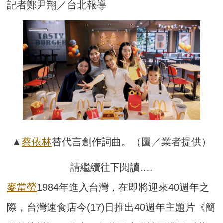
記者鄭尹翔／台北報導
▲
蔡依林
替代言創作詞曲。（圖／業者提供）
請繼續往下閱讀….
麥當勞
1984年進入台灣，在即將迎來40週年之
際，台灣速食店今(17)日推出40週年主題片《簡