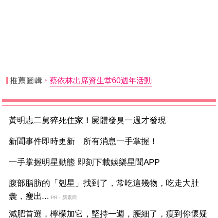
推薦圖輯
蔡依林出席資生堂60週年活動
黃明志二舅猝死住家！屍體發臭一週才發現
新聞事件即時更新 所有消息一手掌握！
一手掌握明星動態 即刻下載娛樂星聞APP
腹部脂肪的「剋星」找到了，常吃這幾物，吃走大肚
囊，瘦出...
PR・新素簡
減肥首選，檸檬加它，堅持一週，腰細了，瘦到你懷疑