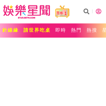
1
針線緣
請世界吃桌
即時
熱門
熱搜