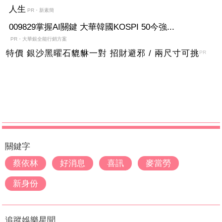
人生
PR・新素簡
009829掌握AI關鍵 大華韓國KOSPI 50今強...
PR・大華銀全能行銷方案
特價 銀沙黑曜石貔貅一對 招財避邪 / 兩尺寸可挑
PR
關鍵字
蔡依林
好消息
喜訊
麥當勞
新身份
追蹤娛樂星聞