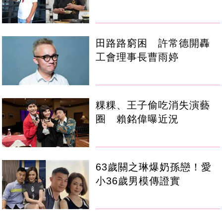
田路路窮困 許常德開轟
工會理事長曹雨婷
粿粿、王子偷吃消失演藝
圈 賴銘偉曝近況
63歲關之琳爆奶孫戀！愛
小36歲男模傳證實