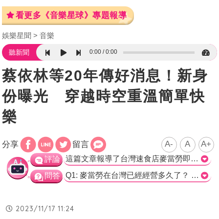
看更多《音樂星球》專題報導
娛樂星聞
音樂
0:00
0:00
聽新聞
蔡依林等20年傳好消息！新身
份曝光 穿越時空重溫簡單快
樂
A-
A
A+
分享
留言
這篇文章報導了台灣速食店麥當勞即將迎來40週年，並推出了一系列的活動和主題片《簡單的快樂》。這部片以跨越五個年代的故事，帶領觀眾重溫與麥當勞之間的簡單快樂。而蔡依林不僅擔任代言人，還親自操刀了主題曲《OH LA LA LA》，透過此次活動，希望觸動人們對麥當勞的美好回憶。文章也提到，麥當勞特別打造了全新場域音樂，為餐廳的用餐環境營造更加愉快的氛圍。 整體而言，這篇文章成功地介紹了麥當勞這個品牌的40週年活動。通過邀請蔡依林作為代言人和音樂創作者，增加了活動的話題性和吸引力。同時，麥當勞也通過推出全新場域音樂，注重用餐環境的氣氛。這些舉措都旨在讓消費者在用餐的同時感受到樂趣和快樂。整體而言，這篇文章很好地傳達了活動的目的和訴求。>
評論
Q1: 麥當勞在台灣已經經營多久了？ a) 20年 b) 30年 c) 40年 d) 50年 正確答案: c) 40年 Q2: 麥當勞40週年主題曲《OH LA LA LA》的詞曲創作人是誰？ a) 蔡依林 b) 侯志堅 c) 麥當勞速食店 d) 團隊作詞、作曲 正確答案: d) 團隊作詞、作曲 Q3: 在40週年主題片中，哪位著名女歌手擔任代言人？ a) 蔡依林 b) 侯志堅 c) 麥當勞速食店 d) 團隊作詞、作曲 正確答案: a) 蔡依林
問答
2023/11/17 11:24