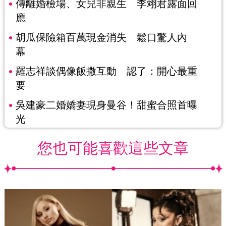
傳離婚檢場、女兒非親生 李翊君露面回
應
胡瓜保險箱百萬現金消失 鬆口驚人內
幕
羅志祥談偶像飯撒互動 認了：開心最重
要
吳建豪二婚嬌妻現身曼谷！甜蜜合照首曝
光
您也可能喜歡這些文章