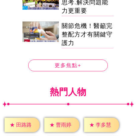
思考.解決問題能
力更重要
關節危機！醫籲完
整配方才有關鍵守
護力
更多焦點+
熱門人物
★
田路路
★
曹雨婷
★
李多慧