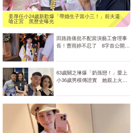
姜厚任小24歲新歡爆「帶婚生子當小三！」前夫還
嗆正宮 黑歷史曝光
田路路痛批不配當演藝工會理事
長！曹雨婷不忍了 8字首公開發
聲
63歲關之琳爆「奶孫戀！」愛上
小36歲男模傳證實 她親上火線
回應了