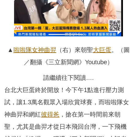
▲
啦啦隊
女神
曲羿
（右）來朝聖
大巨蛋
。（圖
／翻攝《三立新聞網》Youtube）
請繼續往下閱讀….
台北大巨蛋終於開放！今下午1點進行壓力測
試，讓1.3萬名觀眾入場欣賞球賽，而啦啦隊女
神曲羿和網紅
彼得爸
，搶在第一時間前來朝
聖，尤其是曲羿才從日本飛回台灣，一下飛機