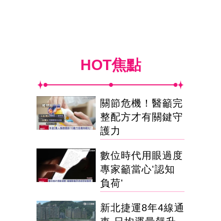
HOT焦點
關節危機！醫籲完
整配方才有關鍵守
護力
數位時代用眼過度
專家籲當心'認知
負荷'
新北捷運8年4線通