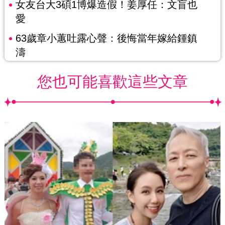
女友台大3碩1博爆造假！姜厚任：文盲也
愛
63歲章小蕙吐露心聲：後悔當年嫁給鍾鎮
濤
您也可能喜歡這些文章