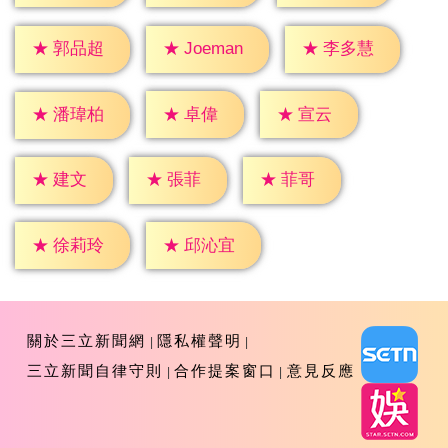
★
郭品超
★
李多慧
★
Joeman
★
卓偉
★
宣云
★
潘瑋柏
★
建文
★
張菲
★
菲哥
★
徐莉玲
★
邱沁宜
關於三立新聞網
隱私權聲明
三立新聞自律守則
合作提案窗口
意見反應