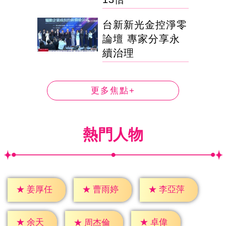
台新新光金控淨零
論壇 專家分享永
續治理
更多焦點+
熱門人物
★
姜厚任
★
曹雨婷
★
李亞萍
★
余天
★
卓偉
★
周杰倫