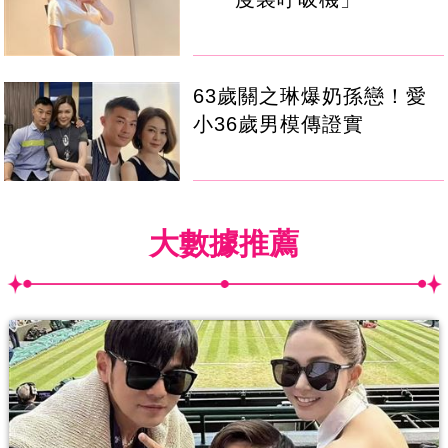
63歲關之琳爆奶孫戀！愛
小36歲男模傳證實
大數據推薦