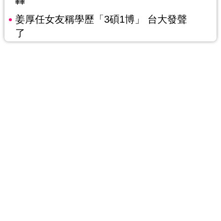
轟
姜厚任女友稱學歷「3碩1博」 台大發聲
了