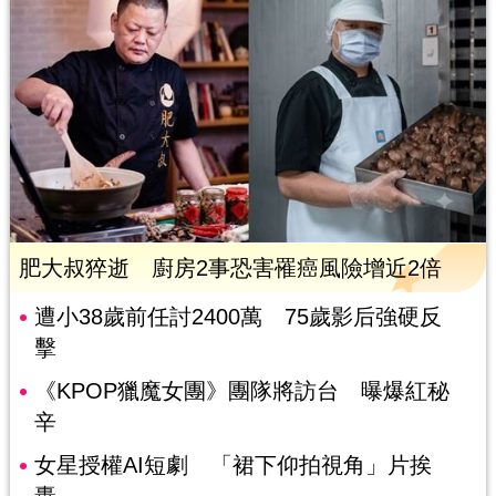
肥大叔猝逝 廚房2事恐害罹癌風險增近2倍
遭小38歲前任討2400萬 75歲影后強硬反
擊
《KPOP獵魔女團》團隊將訪台 曝爆紅秘
辛
女星授權AI短劇 「裙下仰拍視角」片挨