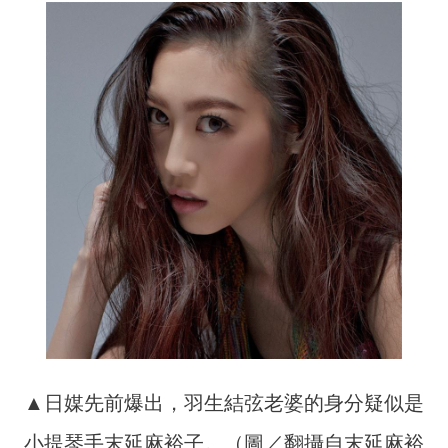
▲日媒先前爆出，羽生結弦老婆的身分疑似是
小提琴手末延麻裕子。（圖／翻攝自末延麻裕