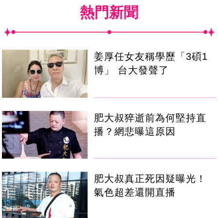
熱門新聞
姜厚任女友稱學歷「3碩1
博」 台大發聲了
肥大叔猝逝前為何堅持直
播？網悲曝這原因
肥大叔真正死因疑曝光！
氣色超差還開直播