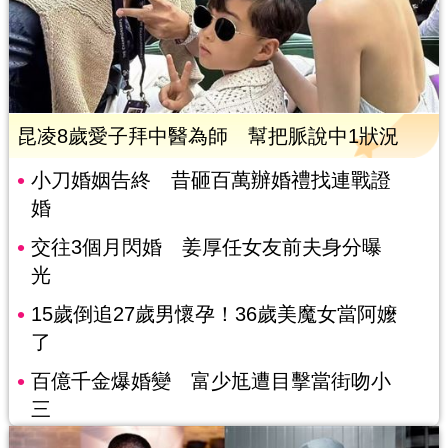
昆凌8歲愛子拜中醫為師 幫把脈說中1狀況
小刀婚姻告終 昔砸百萬辦婚禮找連戰證
婚
交往3個月閃婚 姜厚任女友前夫身分曝
光
15歲倒追27歲男懷孕！36歲美魔女當阿嬤
了
百億千金爆婚變 富少尪遭目擊當街吻小
三