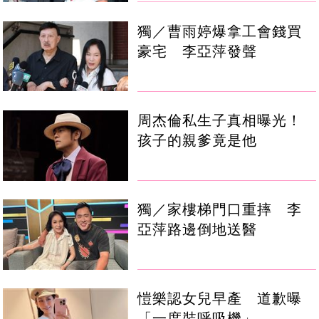
獨／曹雨婷爆拿工會錢買
豪宅 李亞萍發聲
周杰倫私生子真相曝光！
孩子的親爹竟是他
獨／家樓梯門口重摔 李
亞萍路邊倒地送醫
愷樂認女兒早產 道歉曝
「一度裝呼吸機」