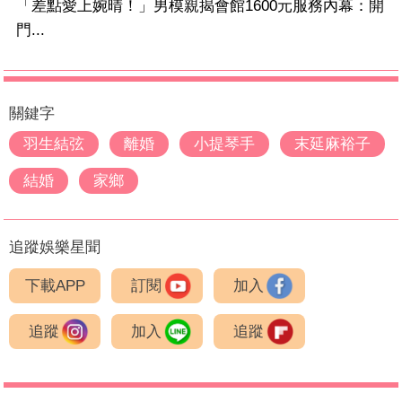
「差點愛上婉晴！」男模親揭會館1600元服務內幕：開
門...
關鍵字
羽生結弦
離婚
小提琴手
末延麻裕子
結婚
家鄉
追蹤娛樂星聞
下載APP
訂閱
加入
追蹤
加入
追蹤