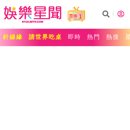
1
針線緣
請世界吃桌
即時
熱門
熱搜