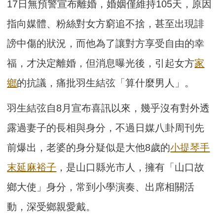
17日無預警宣布離婚，婚姻僅維持105天，原因
指向媒體、粉絲對女方窮追不捨，甚至出現誹
謗中傷的狀況，而他為了讓對方享受自由的幸
福，才決定離婚，但消息曝光後，引起女方
家
鄉
的抗議，痛批羽生結弦「算什麼男人」。
羽生結弦自8月宣布喜訊以來，幾乎沒有對外透
露過妻子的長相與身分，不過日媒八卦周刊先
前爆出，老婆的身分疑似是大他8歲的
小提琴手
末延麻裕子
，是山口縣光市人，擁有「山口故
鄉大使」身分，常到小學演奏、出席相關活
動，深受鄉親愛戴。