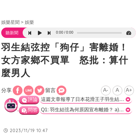
娛樂星聞
娛樂
0:00
0:00
聽新聞
羽生結弦控「狗仔」害離婚！
女方家鄉不買單 怒批：算什
麼男人
A-
A
A+
分享
留言
這篇文章報導了日本花滑王子羽生結弦與他的妻子末延麻裕子在短短105天後宣布離婚的消息。據報導，羽生結弦指責媒體和粉絲對他的妻子不斷地追蹤和中傷，因此為了讓對方獲得自由幸福而決定離婚。然而，這一消息引起了末延麻裕子的家鄉民眾的抗議，批評羽生結弦不是真正的男人。 這篇文章提供了一些關於羽生結弦和末延麻裕子婚姻短暫結束的背景資料。對於羽生結弦的立場，他指責媒體和粉絲對他的妻子的侵犯是離婚的原因。然而，這是否完全反映事實還有待於更多的證據和調查。 另外，引用了日本山口縣周南地區的報社人士的話，稱末延麻裕子對於當地的地域振興有很大的貢獻，因此當地民眾對於婚姻的消息感到驚訝但也頗贊同。然而，離婚消息一出後，當地的反應卻完全不同，民眾表達了對末延麻裕子的同情且對羽生結弦的責備。 對於這一情況，我們可以看到兩種不同的看法。一方面，有人可能同情末延麻裕子，認為羽生結弦對她不公平並且對他的行為感到失望。另一方面，也有人可能會支持羽生結弦的選擇，認為他只是為了讓妻子得到幸福而做出的艱難決定。 無論如何，這段婚姻和離婚的經歷對於羽生結弦和末延麻裕子來說都是一個挑戰。我們希望他們能夠從中學到一些有價值的教訓，並且未來能夠找到屬於自己的幸福。>
評論
Q1: 羽生結弦為何原因宣布離婚？ a) 媒體、粉絲對女方窮追不捨 b) 婚姻僅維持105天 c) 媒體誹謗中傷婚姻 正確答案: a) 媒體、粉絲對女方窮追不捨 Q2: 羽生結弦的妻子的身分是？ a) 小提琴家末延麻裕子 b) 粉絲窮追不捨的女方 c) 未知的身分 正確答案: a) 小提琴家末延麻裕子 Q3: 哪個地區的報社向《NEWS POST SEVEN》透露對末延麻裕子的支持？ a) 光市 b) 山口縣 c) 周南地區 正確答案: c) 周南地區
問答
2023/11/19 10:47