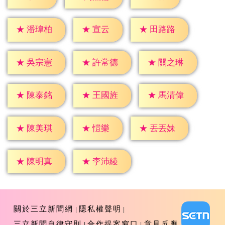
★
宣云
★
潘瑋柏
★
田路路
★
吳宗憲
★
許常德
★
關之琳
★
陳泰銘
★
王國旌
★
馬清偉
★
愷樂
★
陳美琪
★
丟丟妹
★
陳明真
★
李沛綾
關於三立新聞網
隱私權聲明
三立新聞自律守則
合作提案窗口
意見反應