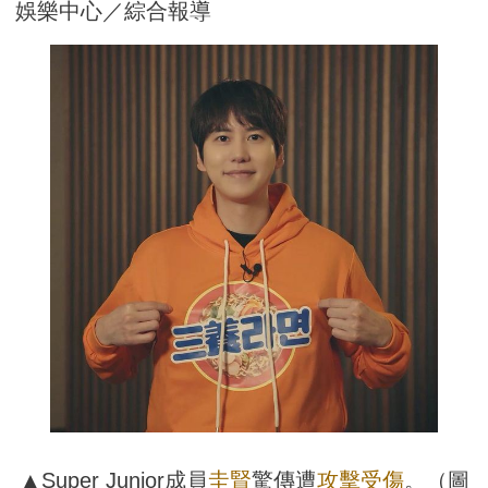
娛樂中心／綜合報導
▲Super Junior成員
圭賢
驚傳遭
攻擊
受傷
。（圖