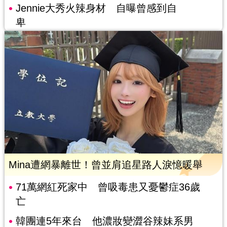
Jennie大秀火辣身材 自曝曾感到自
卑
Mina遭網暴離世！曾並肩追星路人淚憶暖舉
71萬網紅死家中 曾吸毒患又憂鬱症36歲
亡
韓團連5年來台 他濃妝變澀谷辣妹系男