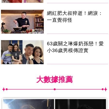
網紅肥大叔猝逝！網淚：
一直覺得怪
63歲關之琳爆奶孫戀！愛
小36歲男模傳證實
大數據推薦