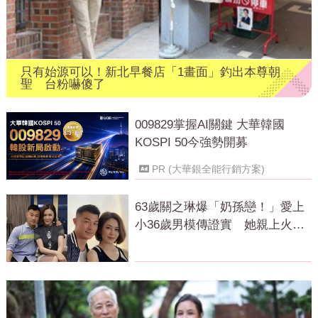
只有始源可以！新北早餐店「1畫面」釣出本尊朝
聖 台粉嚇傻了
009829掌握AI關鍵 大華韓國
KOSPI 50今強勢開募
PR (大華銀全能行銷方案)
63歲關之琳爆「奶孫戀！」愛上
小36歲男模傳證實 她親上火線
回應了