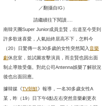
／翻攝自IG）
請繼續往下閱讀….
南韓天團Super Junior成員圭賢，出道至今受到
許多歌迷喜愛，人氣始終居高不下，怎料今
（20）日驚傳一名30多歲的女性突然闖入
音樂
劇
休息室，並試圖攻擊演員，而圭賢也因出面
制止導致受傷。對此公司Antenna娛樂了解狀況
後也出面回應。
據韓媒《
TV朝鮮
》報導，一名30多歲女性A
某，昨（19）日下午6點左右突然音樂劇更衣