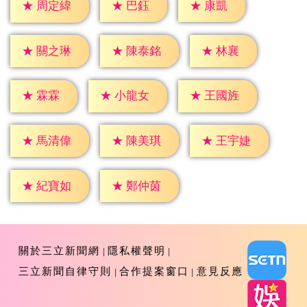
★
巴鈺
★
康凱
★
周定緯
★
林襄
★
關之琳
★
陳泰銘
★
霖霖
★
小龍女
★
王國旌
★
馬清偉
★
陳美琪
★
王宇婕
★
紀寶如
★
鄭仲茵
關於三立新聞網
隱私權聲明
三立新聞自律守則
合作提案窗口
意見反應