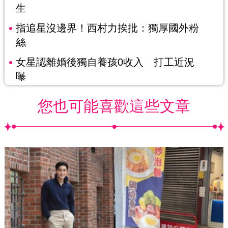
生
指追星沒邊界！西村力挨批：獨厚國外粉
絲
女星認離婚後獨自養孩0收入 打工近況
曝
您也可能喜歡這些文章