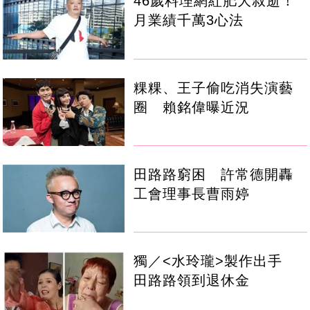
46歲料理網紅肥大叔逝！
月業績千萬3心法
粿粿、王子偷吃消失演藝
圈 賴銘偉曝近況
田路路窮困 許常德開轟
工會理事長曹雨婷
獨／<水玲瓏>製作出手
田路路領到退休金