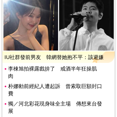
IU社群發前男友 韓網替她抱不平：該避嫌
李棟旭拍裸露戲拚了 戒酒半年狂操肌
肉
朴娜勑前經紀人遭起訴 曾索取巨額封口
費
獨／河北彩花現身味全主場 傳想來台發
展