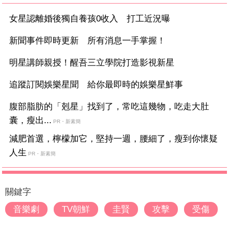
女星認離婚後獨自養孩0收入 打工近況曝
新聞事件即時更新 所有消息一手掌握！
明星講師親授！醒吾三立學院打造影視新星
追蹤訂閱娛樂星聞 給你最即時的娛樂星鮮事
腹部脂肪的「剋星」找到了，常吃這幾物，吃走大肚
囊，瘦出...
PR・新素簡
減肥首選，檸檬加它，堅持一週，腰細了，瘦到你懷疑
人生
PR・新素簡
關鍵字
音樂劇
TV朝鮮
圭賢
攻擊
受傷