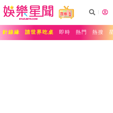
1
針線緣
請世界吃桌
即時
熱門
熱搜