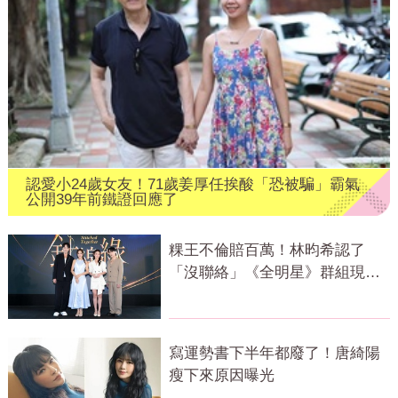
認愛小24歲女友！71歲姜厚任挨酸「恐被騙」霸氣
公開39年前鐵證回應了
粿王不倫賠百萬！林昀希認了
「沒聯絡」《全明星》群組現況
曝光
寫運勢書下半年都廢了！唐綺陽
瘦下來原因曝光