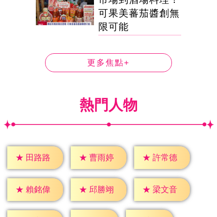
可果美蕃茄醬創無
限可能
更多焦點+
熱門人物
★
田路路
★
曹雨婷
★
許常德
★
賴銘偉
★
邱勝翊
★
梁文音