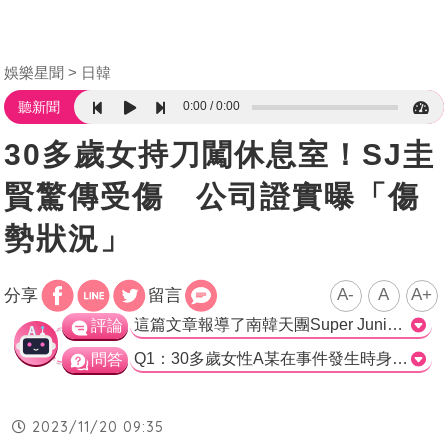
娛樂星聞
日韓
0:00
0:00
聽新聞
30多歲女持刀闖休息室！SJ圭
賢驚傳受傷 公司證實曝「傷
勢狀況」
A-
A
A+
分享
留言
這篇文章報導了南韓天團Super Junior成員圭賢在音樂劇休息室遭受攻擊的事件。據報導，一名30多歲女性在昨天下午突然闖入更衣室，揮舞凶器攻擊演員，圭賢為了阻止對方而不慎受傷。警方已逮捕了嫌犯，但對於犯案動機仍在進行調查。 這起事件令人震驚，尤其是因為該女性與演員們並沒有相識的關係。警方將需要仔細調查，以了解她為何進行這樣的攻擊行為。這種情況下，保安措施的重要性被再次凸顯。 圭賢的傷勢是否嚴重，目前還沒有得到詳細報導。然而，他出面制止對方的行為，顯示了他對於保護演員和周圍人的責任感。他的舉動值得稱讚。 儘管這樣的事件令人擔憂，但我們應該相信當地警方能夠進行徹底的調查。這不僅是為了保護演藝圈的安全，也是為了維護公眾的信心和對公共場所安全的信任。>
評論
Q1：30多歲女性A某在事件發生時身處何處？ a. 音樂劇舞台上 b. 音樂劇休息室 c. 化妝間 d. 演員更衣室 正確答案：b. 音樂劇休息室 Q2：圭賢為什麼受傷？ a. 被A某攻擊 b. 不小心跌倒 c. 和其他演員發生口角 d. 演出時受傷 正確答案：a. 被A某攻擊 Q3：警方調查後發現A某與演員們的關係如何？ a. 是圭賢的粉絲 b. 是其他成員的家人 c. 並不認識演員們 d. 有演員在表演前和她發生衝突 正確答案：c. 並不認識演員們
問答
2023/11/20 09:35