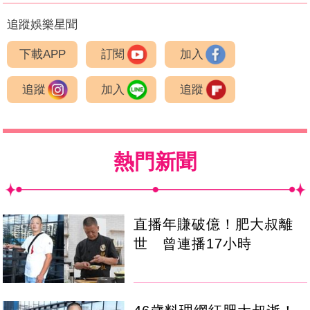
追蹤娛樂星聞
下載APP
訂閱
加入
追蹤
加入
追蹤
熱門新聞
直播年賺破億！肥大叔離
世 曾連播17小時