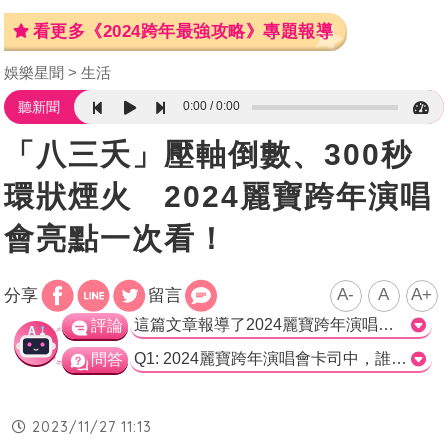
看更多《2024跨年最強攻略》專題報導
娛樂星聞
生活
0:00
0:00
聽新聞
「八三夭」壓軸倒數、300秒
環狀煙火 2024麗寶跨年演唱
會亮點一次看！
A-
A
A+
分享
留言
這篇文章報導了2024麗寶跨年演唱會的卡司以及相關活動訊息。文章中指出演唱會地點在麗寶樂園渡假區第二停車場，並結合了麗寶Outlet Mall、麗寶福容大飯店和探索世界遊樂園等場域，預計將有一場300秒的高密度環狀煙火秀搭配摩天輪動畫秀。而演唱會的卡司包括「八三夭」、Kimberley陳芳語、「原子少年」Ozone、FEniX等多組巨星藝人。另外，麗寶渡假區也舉辦了「熊大的麗寶小鎮」週年慶活動，並有相應的獎品抽獎活動。 整體而言，這篇文章提供了關於2024麗寶跨年演唱會的相關資訊。演唱會地點和活動的結合讓人期待不已，並且演唱會的卡司陣容也相當豪華。此外，麗寶渡假區舉辦的週年慶活動也為遊客提供了更多的娛樂和獎品抽獎機會。整體而言，這篇文章對於麗寶的活動安排做了相當詳細的報導，并且提供了吸引人的亮點，讓人對2024麗寶跨年演唱會和週年慶活動充滿期待。>
評論
Q1: 2024麗寶跨年演唱會卡司中，誰是壓軸表演者？ a) 八三夭 b) Kimberley陳芳語 c) 原子少年Ozone d) FEniX 正確答案：a) 八三夭 Q2: 2024麗寶跨年演唱會的地點在哪裡？ a) 麗寶樂園渡假區第一停車場 b) 麗寶Outlet Mall c) 麗寶樂園渡假區第二停車場 d) 麗寶福容大飯店 正確答案：c) 麗寶樂園渡假區第二停車場 Q3: 2024麗寶跨年演唱會的煙火秀主題是什麼？ a) 和平。祈福 b) 天空之夢 c) 環狀璀璨 d) 麗寶小鎮 正確答案：a) 和平。祈福
問答
2023/11/27 11:13