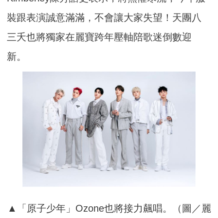
裝跟表演誠意滿滿，不會讓大家失望！天團八
三夭也將獨家在麗寶跨年壓軸陪歌迷倒數迎
新。
▲「原子少年」Ozone也將接力飆唱。（圖／麗