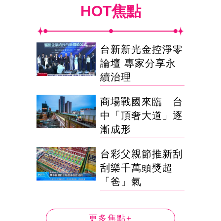
HOT焦點
台新新光金控淨零
論壇 專家分享永
續治理
商場戰國來臨 台
中「頂奢大道」逐
漸成形
台彩父親節推新刮
刮樂千萬頭獎超
「爸」氣
更多焦點+