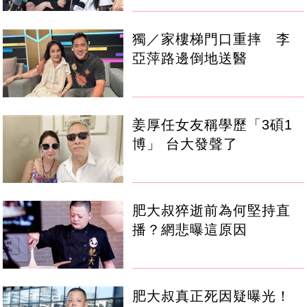
獨／家樓梯門口重摔 李
亞萍路邊倒地送醫
姜厚任女友稱學歷「3碩1
博」 台大發聲了
肥大叔猝逝前為何堅持直
播？網悲曝這原因
肥大叔真正死因疑曝光！