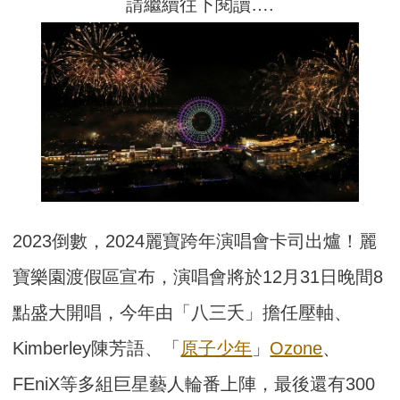
請繼續往下閱讀….
2023倒數，2024麗寶跨年演唱會卡司出爐！麗
寶樂園渡假區宣布，演唱會將於12月31日晚間8
點盛大開唱，今年由「八三夭」擔任壓軸、
Kimberley陳芳語、「
原子少年
」
Ozone
、
FEniX等多組巨星藝人輪番上陣，最後還有300