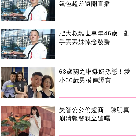
氣色超差還開直播
肥大叔離世享年46歲 對
手丟丟妹悼念發聲
63歲關之琳爆奶孫戀！愛
小36歲男模傳證實
失智公公偷超商 陳明真
崩潰報警親立遺囑