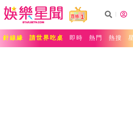
1
針線緣
請世界吃桌
即時
熱門
熱搜