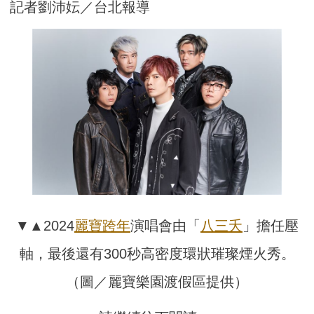
記者劉沛妘／台北報導
▼▲2024
麗寶
跨年
演唱會由「
八三夭
」擔任壓
軸，最後還有300秒高密度環狀璀璨煙火秀。
（圖／麗寶樂園渡假區提供）