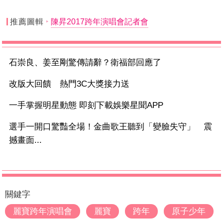
推薦圖輯
陳昇2017跨年演唱會記者會
石崇良、姜至剛驚傳請辭？衛福部回應了
改版大回饋 熱門3C大獎接力送
一手掌握明星動態 即刻下載娛樂星聞APP
選手一開口驚豔全場！金曲歌王聽到「變臉失守」 震
撼畫面...
關鍵字
麗寶跨年演唱會
麗寶
跨年
原子少年