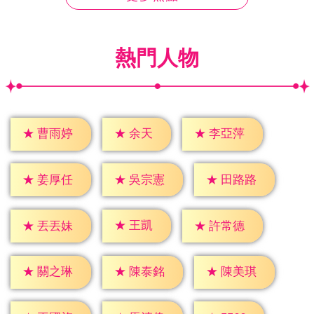
熱門人物
★
余天
★
曹雨婷
★
李亞萍
★
姜厚任
★
吳宗憲
★
田路路
★
王凱
★
丟丟妹
★
許常德
★
關之琳
★
陳泰銘
★
陳美琪