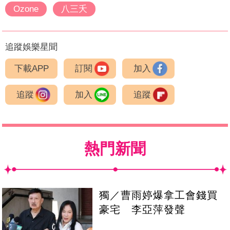
Ozone
八三夭
追蹤娛樂星聞
下載APP
訂閱
加入
追蹤
加入
追蹤
熱門新聞
獨／曹雨婷爆拿工會錢買
豪宅 李亞萍發聲