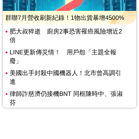
群聯7月營收刷新紀錄！1物出貨暴增4500%
肥大叔猝逝 廚房2事恐害罹癌風險增近2
倍
LINE更新傳災情！ 用戶怨「主題全報
廢」
美國出手封殺中國機器人！北市曾高調引
進
律師詐慈濟仍接機BNT 同框陳時中、張淑
芬