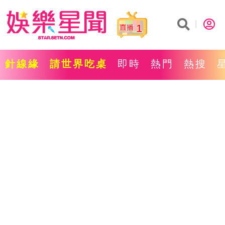
1
針線緣
請世界吃桌
即時
熱門
熱搜