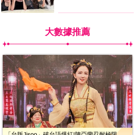
大數據推薦
「台版Jisoo」破台語爆紅!陳亞蘭忍耐極限