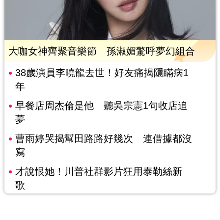
大咖女神齊聚音樂節 孫淑媚驚呼夢幻組合
38歲演員李曉龍去世！好友痛揭隱瞞病1
年
早餐店周杰倫是他 聽吳宗憲1句收店追
夢
曹雨婷哭揭幫田路路好幾次 連借據都沒
寫
才說恨她！川普社群影片狂用泰勒絲新
歌