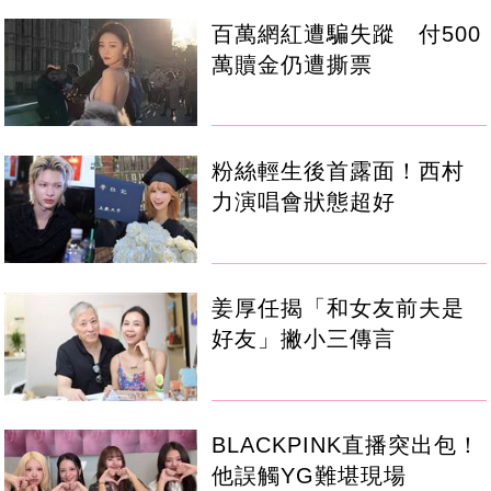
百萬網紅遭騙失蹤 付500
萬贖金仍遭撕票
粉絲輕生後首露面！西村
力演唱會狀態超好
姜厚任揭「和女友前夫是
好友」撇小三傳言
BLACKPINK直播突出包！
他誤觸YG難堪現場