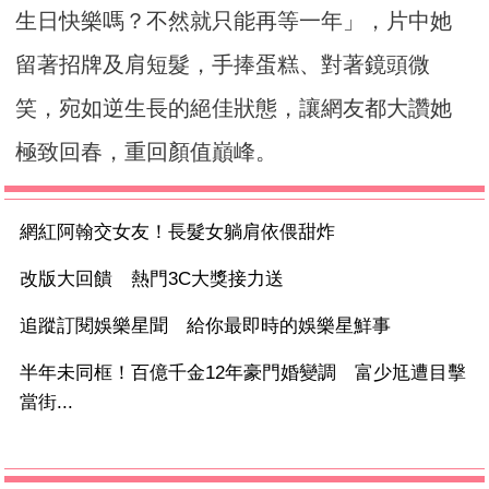
生日快樂嗎？不然就只能再等一年」，片中她
留著招牌及肩短髮，手捧蛋糕、對著鏡頭微
笑，宛如逆生長的絕佳狀態，讓網友都大讚她
極致回春，重回顏值巔峰。
網紅阿翰交女友！長髮女躺肩依偎甜炸
改版大回饋 熱門3C大獎接力送
追蹤訂閱娛樂星聞 給你最即時的娛樂星鮮事
半年未同框！百億千金12年豪門婚變調 富少尪遭目擊
當街...