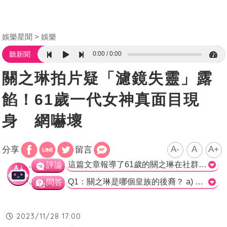
娛樂星聞
娛樂
0:00
0:00
聽新聞
關之琳拍片疑「濾鏡失靈」露
餡！61歲一代女神真面目現
身 網嚇壞
A-
A
A+
分享
留言
這篇文章報導了61歲的關之琳在社群分享影片時濾鏡失靈而造成樣貌變化的情況。文章提到關之琳從小美到大，擁有水汪汪的大眼睛和姣好身材，並且是90年代的女神之一。即使已淡出影壇多年，她的一舉一動仍受到關注。然而，這次分享的影片中，關之琳的樣貌看起來有些不自然，眼睛大，下巴尖，甚至出現了大小眼的情況，可能是美顏特效過重的原因。文章引用了網友的留言，有些人對她的變化表示疑惑，但也有不少人稱讚她依然美麗。事實上，關之琳在今年的生日短片中展現出了極致回春的顏值，讓網友大讚她重回巔峰。作為一位娛樂新聞專家，我認為關之琳作為一個演藝界的資深人士，她的外貌變化是很正常的。每個人都會隨著年齡的增長而發生變化，這是不可避免的，尤其是在使用美顏特效的情況下。關之琳依然保持著她的美麗，而且在影片中展現出了自信和生活的態度，這是值得肯定的。無論她的外貌如何變化，她的才華和成就將永遠是她的粉絲關注的焦點。>
評論
Q1：關之琳是哪個皇族的後裔？ a) 宋朝皇族 b) 瓜爾佳氏皇族 c) 清朝皇族 d) 明朝皇族 正確答案：b) 瓜爾佳氏皇族 Q2：關之琳在哪個平台分享生活點滴與日常影片？ a) Facebook b) Instagram c) TikTok d) YouTube 正確答案：c) TikTok Q3：根據報導，關之琳今年幾歲生日？ a) 61歲 b) 60歲 c) 62歲 d) 59歲 正確答案：a) 61歲
問答
2023/11/28 17:00