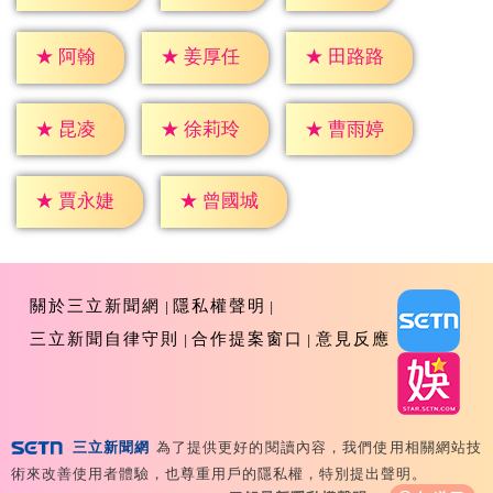
★
阿翰
★
姜厚任
★
田路路
★
昆凌
★
徐莉玲
★
曹雨婷
★
賈永婕
★
曾國城
關於三立新聞網
隱私權聲明
三立新聞自律守則
合作提案窗口
意見反應
三立新聞網
為了提供更好的閱讀內容，我們使用相關網站技
Copyright ©2026 Sanlih E-Television All Rights
術來改善使用者體驗，也尊重用戶的隱私權，特別提出聲明。
Reserved 版權所有 盜用必究 台北市內湖區舊宗路一段159