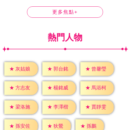
更多焦點+
熱門人物
★
灰姑娘
★
郭台銘
★
曾馨瑩
★
方志友
★
楊銘威
★
馬浴柯
★
梁洛施
★
李澤楷
★
賈靜雯
★
狄鶯
★
孫鵬
★
孫安佐