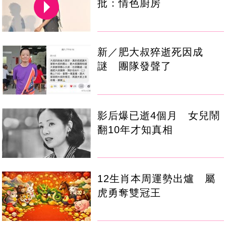
批：情色廚房
新／肥大叔猝逝死因成
謎 團隊發聲了
影后爆已逝4個月 女兒鬧
翻10年才知真相
12生肖本周運勢出爐 屬
虎勇奪雙冠王