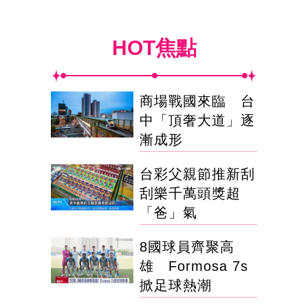
HOT焦點
商場戰國來臨 台
中「頂奢大道」逐
漸成形
台彩父親節推新刮
刮樂千萬頭獎超
「爸」氣
8國球員齊聚高
雄 Formosa 7s
掀足球熱潮