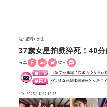
娛樂星聞
娛樂
37歲女星拍戲猝死！40
分享
留言
評論
問答
2023/11/29 12:35