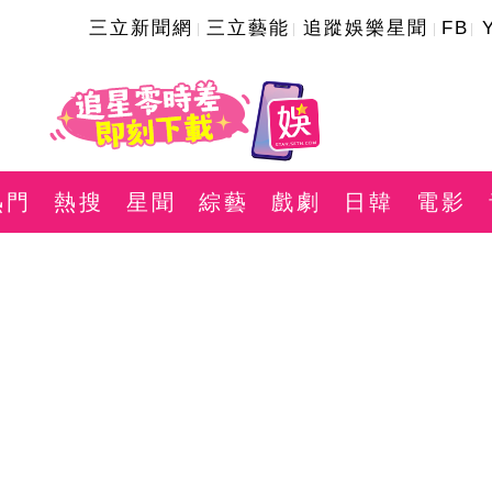
三立新聞網
三立藝能
追蹤娛樂星聞
FB
熱門
熱搜
星聞
綜藝
戲劇
日韓
電影