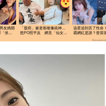
！男友媽開
「股癌」被老爸嗆像統神…
追星追到丟了性命！
裸「坐她
怒PO照平反 網見「仙女等
霸網紅是誰？曾當
級外國妻」暴動了
收入破億 警方證
Recommend