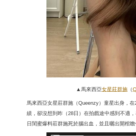
▲馬來西亞
女星
莊群施
（
Q
馬來西亞女星莊群施（Queenzy）童星出身，在
績，卻沒想到昨（28日）在拍戲途中感到不適，
日閨蜜爆料莊群施死於腦出血，並且曬出開棺瞻