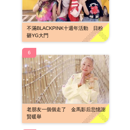
不滿BLACKPINK十週年活動 日粉
砸YG大門
6
老朋友一個個走了 金馬影后悲憶謝
賢暖舉