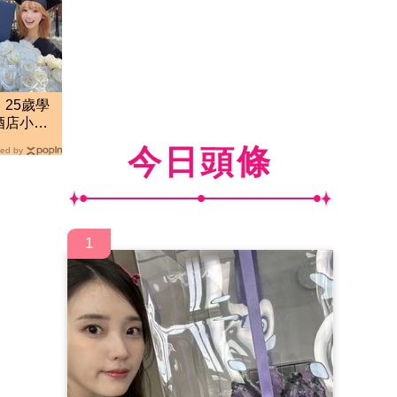
25歲學
酒店小姐
實
今日頭條
ed by
1