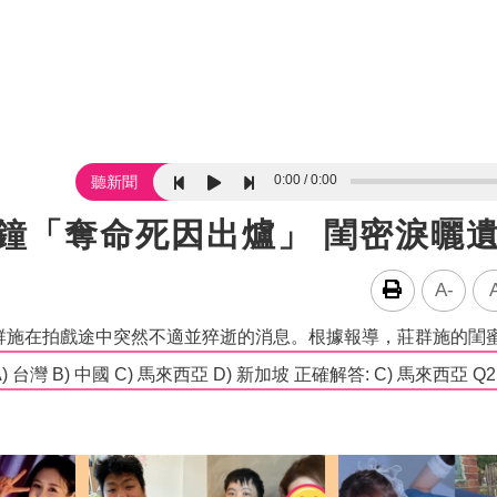
0:00
0:00
聽新聞
分鐘「奪命死因出爐」 閨密淚曬
A-