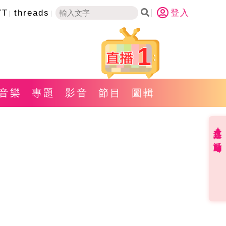
YT
threads
登入
1
音樂
專題
影音
節目
圖輯
直播✦活動