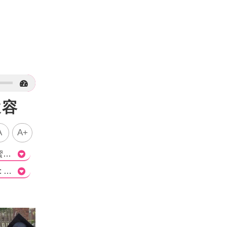
遺容
A
A+
這篇文章報導了馬來西亞女星莊群施在拍戲途中突然不適並猝逝的消息。根據報導，莊群施的閨蜜透露她死於腦出血，並且在Instagram上曬出了開棺瞻仰遺容的照片。莊群施的遺體將被帶回她的家鄉玻璃市設靈，並將於本週六出殯。 這個消息無疑讓莊群施的粉絲和親友們感到震驚和悲痛。蔡子這位男星作了當時情況的還原，說莊群施在拍攝過程中出現頭暈、想吐等症狀，並最終昏迷並死亡。雖然據報導現場有懂急救的工作人員，但莊群施在救護車到達之前就已不幸離世，整個過程只有不到40分鐘的時間。 莊群施作為一位童星出身的女星，她的突然離世讓人感到非常可惜。她在演藝界有著亮眼的成績，轉型為演員和主持人後也獲得了不少的成功。對於她具體死因的報導還需要更多的確認和證實，但如果確實是因為腦出血導致的突然不幸去世，這也是一個需要引起注意的健康問題。 這樣的突發事件再次提醒我們，任何人都可能突然遭遇身體的健康問題，所以我們應該時刻保持警覺並照顧好自己的身體。同時，我們也應該對莊群施的親友和粉絲們表達最深切的慰問和哀悼。我們希望莊群施能夠在另一個世界獲得永恆的寧靜。>
Q1: 莊群施是哪個國家的女星？ A) 台灣 B) 中國 C) 馬來西亞 D) 新加坡 正確解答: C) 馬來西亞 Q2: 莊群施的死因是什麼？ A) 心臟病 B) 腦出血 C) 肺癌 D) 車禍 正確解答: B) 腦出血 Q3: 莊群施的遺體將在哪個地方設靈？ A) 台北市 B) 香港 C) 上海 D) 玻璃市 正確解答: D) 玻璃市