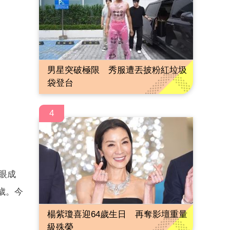
男星突破極限 秀服遭丟披粉紅垃圾
袋登台
4
亮眼成
歲。今
楊紫瓊喜迎64歲生日 再奪影壇重量
級殊榮