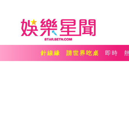
針線緣
請世界吃桌
即時