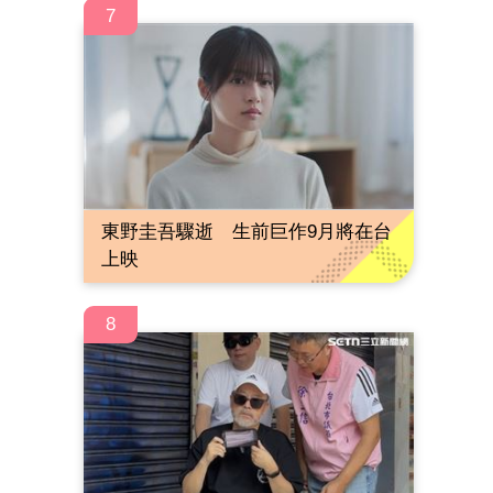
7
東野圭吾驟逝 生前巨作9月將在台
上映
8