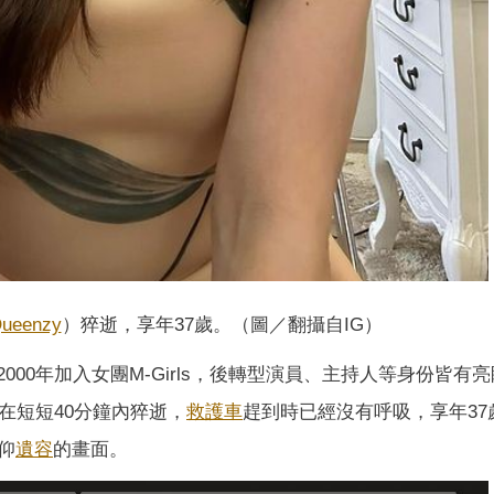
ueenzy
）猝逝，享年37歲。（圖／翻攝自IG）
2000年加入女團M-Girls，後轉型演員、主持人等身份皆有
在短短40分鐘內猝逝，
救護車
趕到時已經沒有呼吸，享年37
仰
遺容
的畫面。