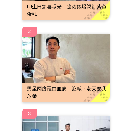
IU生日驚喜曝光 邊佑錫爆親訂紫色
蛋糕
2
男星兩度罹白血病 淚喊：老天要我
放棄
3