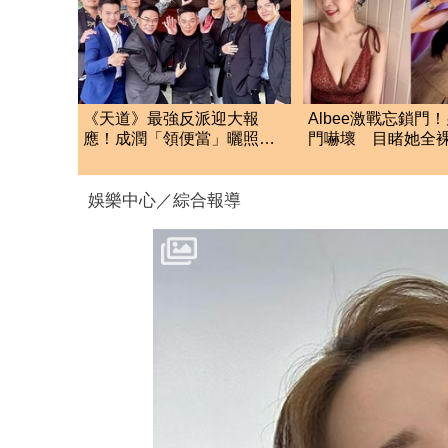
《天道》最強反派迎大報
Albee激戰忘鎖門
應！成潤「領便當」曬照喊
門嚇壞 目睹她全
話：我拚了一個禮拜啊
兒子身上」
娛樂中心／綜合報導