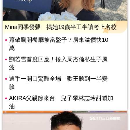
Mina同學發聲 揭她19歲半工半讀考上名校
蕭敬騰開餐廳被當盤子？房東溢價快10
萬
劉若雪首度回應！捲入周杰倫私生子風
波
選手一開口驚豔全場 歌王聽到一半變
臉
AKIRA父親節來台 兒子學林志玲甜喊加
油