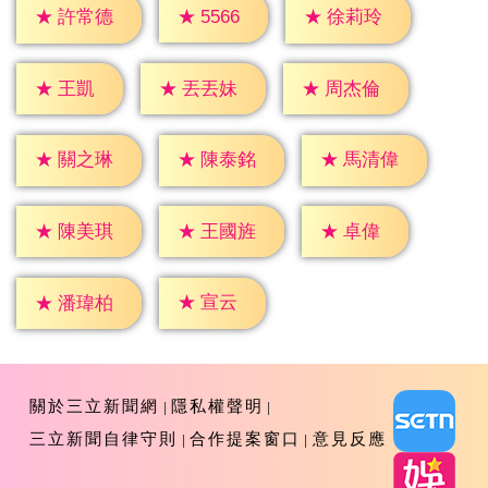
★
5566
★
許常德
★
徐莉玲
★
王凱
★
丟丟妹
★
周杰倫
★
關之琳
★
陳泰銘
★
馬清偉
★
卓偉
★
陳美琪
★
王國旌
★
宣云
★
潘瑋柏
關於三立新聞網
隱私權聲明
三立新聞自律守則
合作提案窗口
意見反應