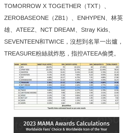
TOMORROW X TOGETHER（TXT）、
ZEROBASEONE（ZB1）、ENHYPEN、林英
雄、ATEEZ、NCT DREAM、Stray Kids、
SEVENTEEN和TWICE，沒想到名單一出爐，
TREASURE粉絲就炸怒，指控ATEEA偷獎。