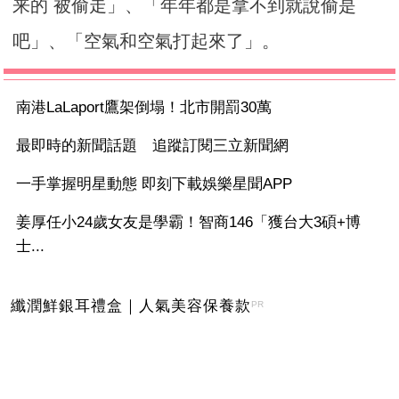
来的 被偷走」、「年年都是拿不到就說偷是
吧」、「空氣和空氣打起來了」。
南港LaLaport鷹架倒塌！北市開罰30萬
最即時的新聞話題 追蹤訂閱三立新聞網
一手掌握明星動態 即刻下載娛樂星聞APP
姜厚任小24歲女友是學霸！智商146「獲台大3碩+博
士...
纖潤鮮銀耳禮盒｜人氣美容保養款
PR