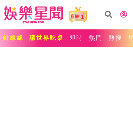
1
針線緣
請世界吃桌
即時
熱門
熱搜