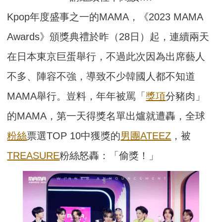
Kpop年度盛事之一的MAMA，《2023 MAMA
Awards》頒獎典禮於昨（28日）起，連續兩天
在日本東京巨蛋舉行，不過此次因為出席藝人
不多、陣容不強，導致不少韓國人都不知道
MAMA舉行。豈料，年年被罵「
獎項
分豬肉」
的MAMA，第一天得獎名單出爐就遭轟，全球
粉絲
票選TOP 10中獲獎的
男團
ATEEZ
，被
TREASURE
粉絲怒轟：「偷獎！」