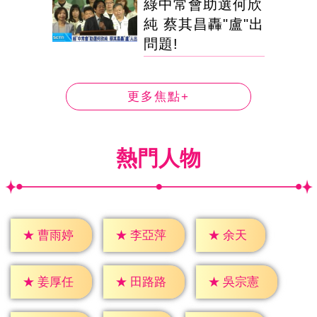
綠中常會助選何欣
純 蔡其昌轟"盧"出
問題!
更多焦點+
熱門人物
★
余天
★
曹雨婷
★
李亞萍
★
姜厚任
★
田路路
★
吳宗憲