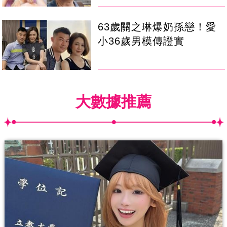
63歲關之琳爆奶孫戀！愛
小36歲男模傳證實
大數據推薦