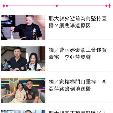
肥大叔猝逝前為何堅持直
播？網悲曝這原因
獨／曹雨婷爆拿工會錢買
豪宅 李亞萍發聲
獨／家樓梯門口重摔 李
亞萍路邊倒地送醫