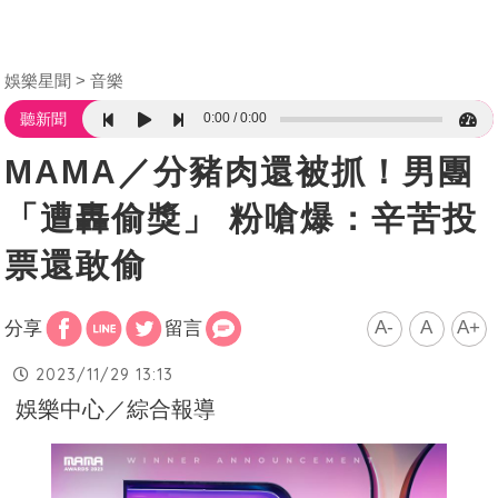
娛樂星聞
音樂
0:00
0:00
聽新聞
MAMA／分豬肉還被抓！男團
「遭轟偷獎」 粉嗆爆：辛苦投
票還敢偷
A-
A
A+
分享
留言
2023/11/29 13:13
娛樂中心／綜合報導