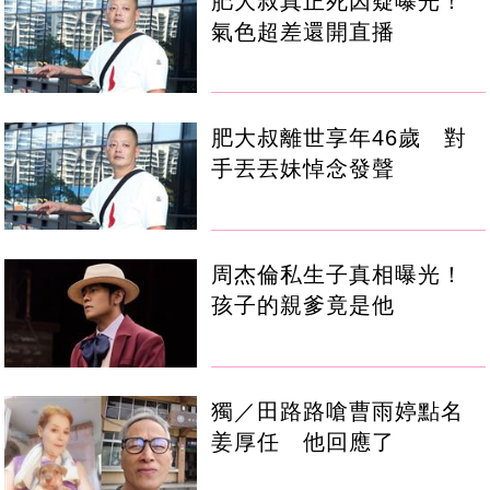
肥大叔真正死因疑曝光！
氣色超差還開直播
肥大叔離世享年46歲 對
手丟丟妹悼念發聲
周杰倫私生子真相曝光！
孩子的親爹竟是他
獨／田路路嗆曹雨婷點名
姜厚任 他回應了