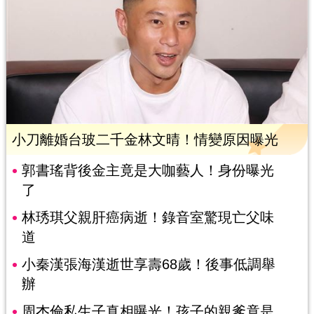
小刀離婚台玻二千金林文晴！情變原因曝光
郭書瑤背後金主竟是大咖藝人！身份曝光
了
林琇琪父親肝癌病逝！錄音室驚現亡父味
道
小秦漢張海漢逝世享壽68歲！後事低調舉
辦
周杰倫私生子真相曝光！孩子的親爹竟是