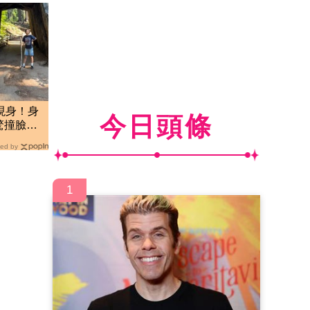
現身！身
今日頭條
驚撞臉韓
ed by
1