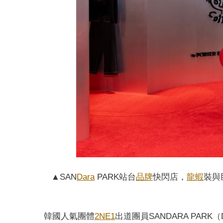
▲SAN
Dara
PARK站台
品牌
快閃店，
龍蝦
裝與巨
韓國人氣團體
2NE1
出道團員SANDARA PARK