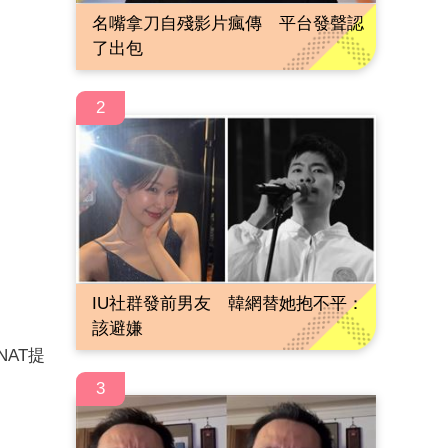
名嘴拿刀自殘影片瘋傳 平台發聲認
了出包
2
IU社群發前男友 韓網替她抱不平：
該避嫌
NAT提
3