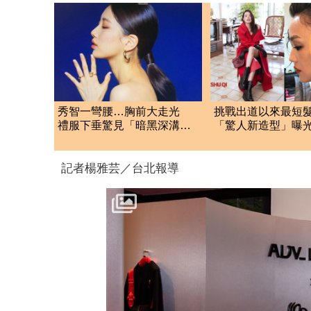
秀智一彎腰…胸前大走光
挑戰出道以來最短
禮服下垂驚見「暗黑深溝」
「驚人新造型」曝
網看傻
讚：好帥
記者楊雅芸／台北報導