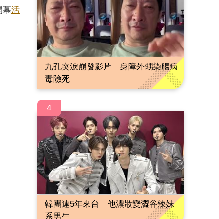
開幕
活
九孔突淚崩發影片 身障外甥染腸病
毒險死
4
韓團連5年來台 他濃妝變澀谷辣妹
系男生