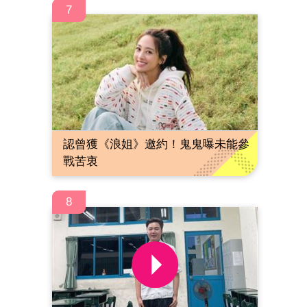
7
認曾獲《浪姐》邀約！鬼鬼曝未能參
戰苦衷
8