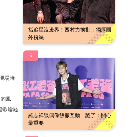
指追星沒邊界！西村力挨批：獨厚國
外粉絲
6
次機場時
節的風
龍蝦鑰匙
羅志祥談偶像飯撒互動 認了：開心
最重要