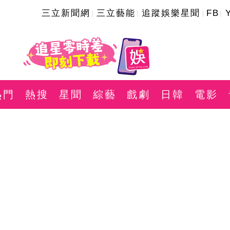
三立新聞網
三立藝能
追蹤娛樂星聞
FB
熱門
熱搜
星聞
綜藝
戲劇
日韓
電影