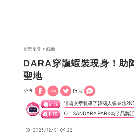
娛樂星聞
綜藝
DARA穿龍蝦裝現身！助
聖地
分享
留言
評論
問答
2023/12/01 09:22