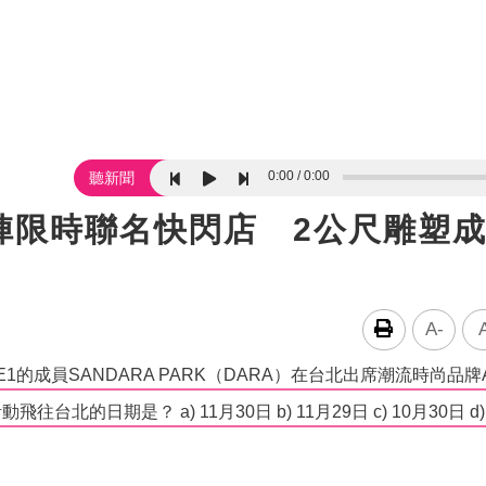
0:00
0:00
聽新聞
陣限時聯名快閃店 2公尺雕塑
A-