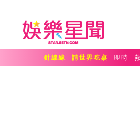
針線緣
請世界吃桌
即時