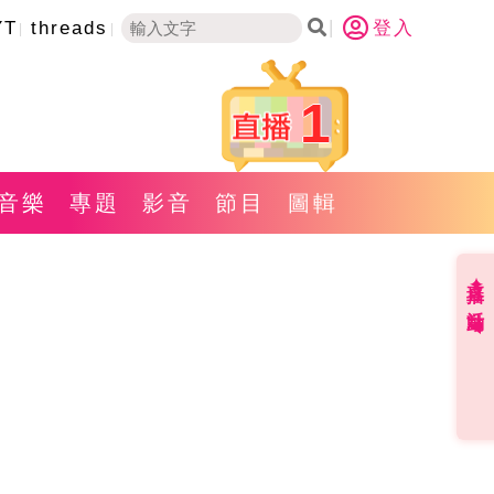
YT
threads
登入
1
音樂
專題
影音
節目
圖輯
直播✦活動