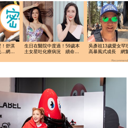
髮！舒淇
生日在醫院中度過！59歲本
吳彥祖13歲愛女罕
光…網
土女星吐化療病況 續命心
高暴風式成長 網
聲曝光
男團台灣成員
Recommend