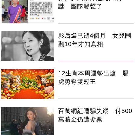
謎 團隊發聲了
影后爆已逝4個月 女兒鬧
翻10年才知真相
12生肖本周運勢出爐 屬
虎勇奪雙冠王
百萬網紅遭騙失蹤 付500
萬贖金仍遭撕票