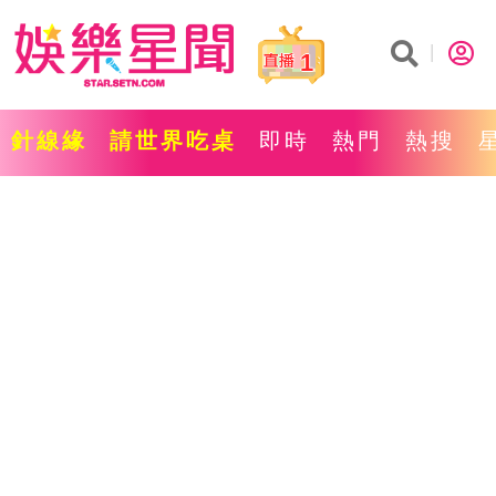
1
針線緣
請世界吃桌
即時
熱門
熱搜