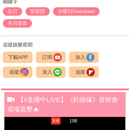
關鍵字
生日
穿搭照
水曜日Downtown
井川瑠音
追蹤娛樂星聞
下載APP
訂閱
加入
追蹤
加入
追蹤
【#直播中LIVE】《針線緣》首映會
現場直擊🔥