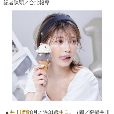
記者陳穎／台北報導
▲
井川瑠音
8月才過31歲
生日
。（圖／翻攝井川