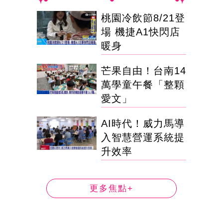
桃園冷飲節8/21登
場 機捷A1快閃店
暖身
芒果自由！台南14
萬學童午餐「整顆
愛文」
AI時代！威力馬導
入智慧營運系統提
升效率
更多焦點+