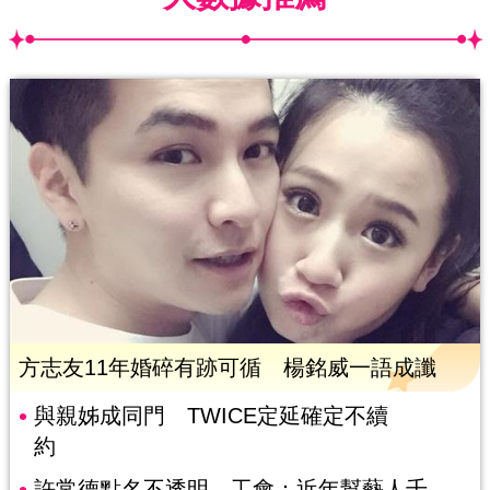
方志友11年婚碎有跡可循 楊銘威一語成讖
與親姊成同門 TWICE定延確定不續
約
許常德點名不透明 工會：近年幫藝人千