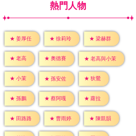
熱門人物
★
姜厚任
★
徐莉玲
★
梁赫群
★
老高
★
奧德賽
★
老高與小茉
★
小茉
★
狄鶯
★
孫安佐
★
孫鵬
★
蘿拉
★
蔡阿嘎
★
田路路
★
曹雨婷
★
陳凱韻