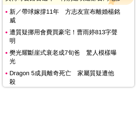
新／帶球嫁撐11年 方志友宣布離婚楊銘
威
遭質疑挪用會費買豪宅！曹雨婷813字聲
明
樊光耀斷崖式衰老成7旬爸 驚人模樣曝
光
Dragon 5成員離奇死亡 家屬質疑遭他
殺