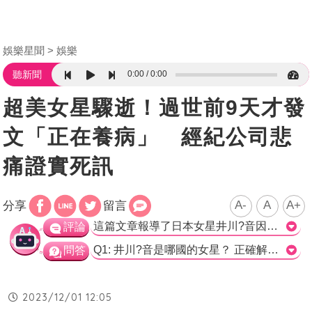
娛樂星聞
娛樂
0:00
0:00
聽新聞
超美女星驟逝！過世前9天才發
文「正在養病」 經紀公司悲
痛證實死訊
A-
A
A+
分享
留言
這篇文章報導了日本女星井川?音因病逝世的消息。根據經紀公司的聲明，井川?音在11月18日凌晨因身體狀況不佳長眠，享年31歲。文章提到了她甜美可愛的外型和受歡迎的穿搭照，以及她在一些作品中的演出。然而，關於她的病因和死亡原因，文章並未提供相關資訊。葬禮僅開放給家屬參與。 這篇文章中提到了井川?音的突然逝世讓粉絲相當震驚，並對她的生前表現表示感謝。然而，我認為這篇報導缺乏對井川?音的事業和演藝生涯的更深入介紹。另外，文章也缺乏對公?對井川?音逝世的反應以及對她個人和職業生涯的回顧。更多的相關資訊和訪問可能有助於讀者更深入了解井川?音的遺產。最後，我希望這篇報導能以更尊重和體貼的方式報導井川?音的逝世。>
評論
Q1: 井川?音是哪國的女星？ 正確解答：日本 Q2: 井川?音是因病逝世，享年幾歲？ 正確解答：31歲 Q3: 經紀公司公布了井川?音的死因嗎？ 正確解答：否
問答
2023/12/01 12:05