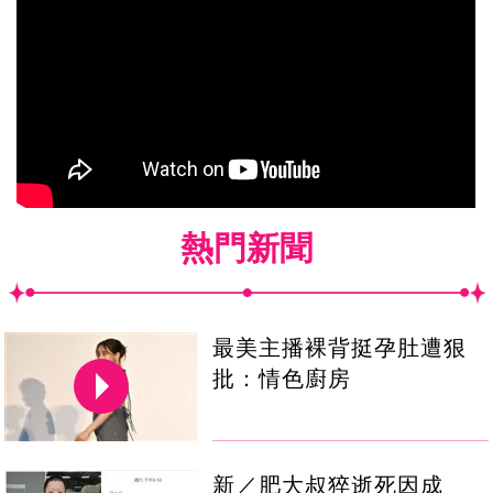
熱門新聞
最美主播裸背挺孕肚遭狠
批：情色廚房
新／肥大叔猝逝死因成