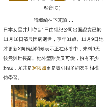
瑠音IG）
請繼續往下閱讀….
日本女星井川瑠音1日由經紀公司出面證實已於
11月18日清晨因病逝世，享年31歲。11月9日她
才更新X向粉絲問候表示正在休養中，未料9天
後竟與世長辭。她外型甜美又可愛，擁有不少
粉絲，尤其是
穿搭照
更是吸引很多網友爭相模
仿學習。