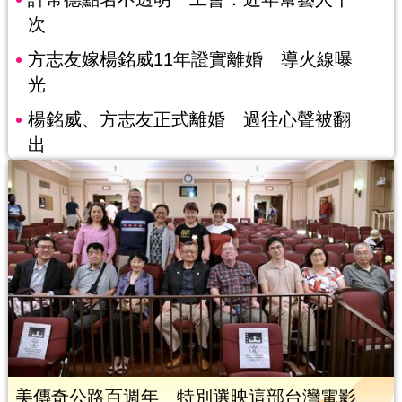
次
方志友嫁楊銘威11年證實離婚 導火線曝
光
楊銘威、方志友正式離婚 過往心聲被翻
出
美傳奇公路百週年 特別選映這部台灣電影