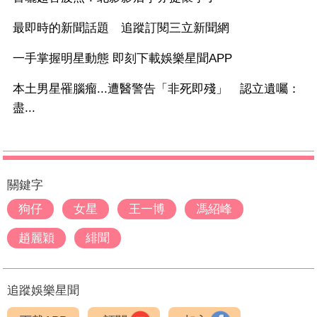
最即時的新聞話題 追蹤訂閱三立新聞網
一手掌握明星動態 即刻下載娛樂星聞APP
本土男星罹腦瘤...遭醫警告「非死即殘」 認立遺囑：
盡...
關鍵字
狗仔
女星
王一博
馮紹峰
趙麗穎
緋聞
追蹤娛樂星聞