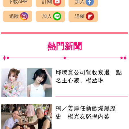
下載APP
訂閱
加入
追蹤
加入
追蹤
熱門新聞
邱瓈寬公司營收衰退 點
名王心凌、楊丞琳
獨／姜厚任新歡爆黑歷
史 楊光友怒揭內幕