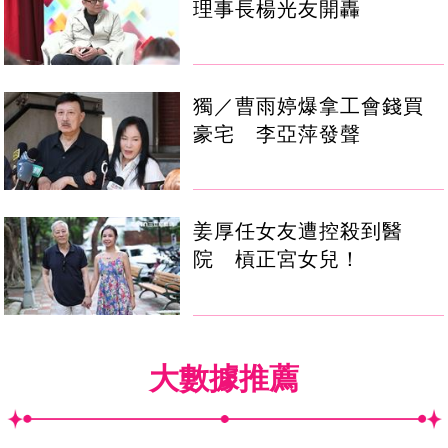
理事長楊光友開轟
獨／曹雨婷爆拿工會錢買
豪宅 李亞萍發聲
姜厚任女友遭控殺到醫
院 槓正宮女兒！
大數據推薦