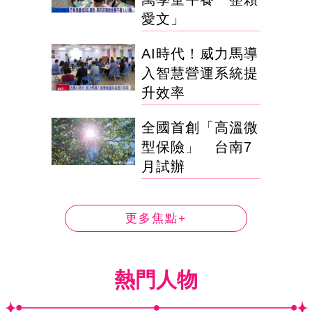
愛文」
AI時代！威力馬導
入智慧營運系統提
升效率
全國首創「高溫微
型保險」 台南7
月試辦
更多焦點+
熱門人物