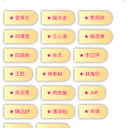
★
姜厚任
★
楊光友
★
曹雨婷
★
邱瓈寬
★
王心凌
★
楊丞琳
★
余天
★
田路路
★
李亞萍
★
王凱
★
林春銘
★
林逸欣
★
Jeff
★
吳宗憲
★
周杰倫
★
卓偉
★
陳品妤
★
潘瑋柏