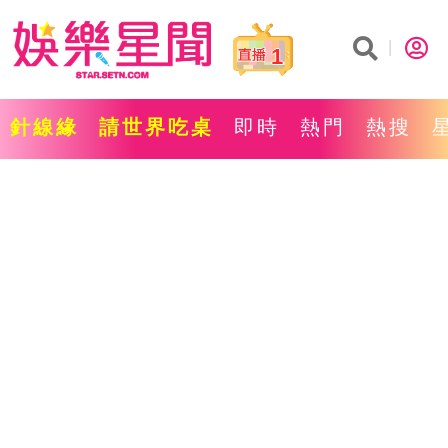
1
針線緣
請世界吃桌
即時
熱門
熱搜