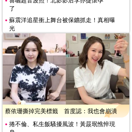
喜曬超音波照！北影影后李亦捷懷孕
了
蘇震洋追星衝上舞台被保鑣抓走！真相曝
光
蔡依珊撕掉完美標籤 首度認：我也會崩潰
捲不倫、私生飯騷擾風波！黃晸珉憔悴現