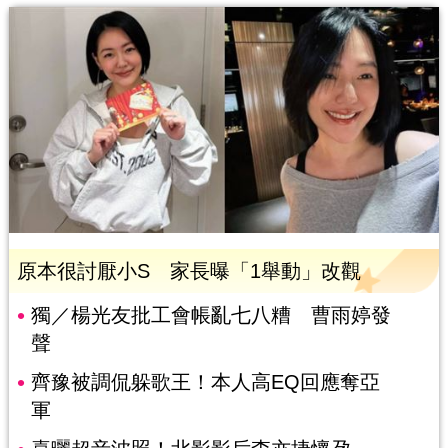
原本很討厭小S 家長曝「1舉動」改觀
獨／楊光友批工會帳亂七八糟 曹雨婷發
聲
齊豫被調侃躲歌王！本人高EQ回應奪亞
軍