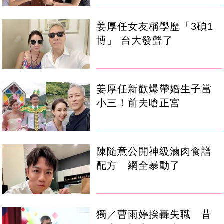
姜厚任女友稱學歷「3碩1
博」 台大發聲了
姜厚任新歡爆帶婚生子當
小三！前夫嗆正宮
陳隨意公開神級滷肉食譜
配方 網全暴動了
獨／曹雨婷挨轟失職 昔