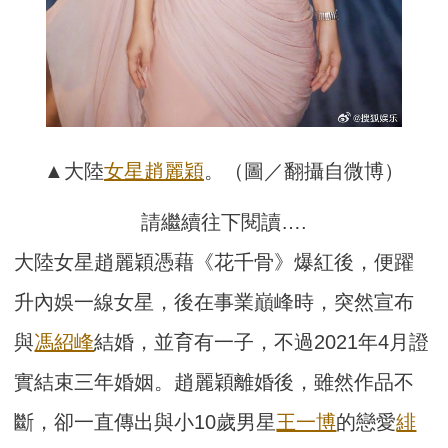
▲大陸
女星
趙麗穎
。（圖／翻攝自微博）
請繼續往下閱讀….
大陸女星趙麗穎憑藉《花千骨》爆紅後，便躍
升內娛一線女星，後在事業巔峰時，突然宣布
與
馮紹峰
結婚，並育有一子，不過2021年4月證
實結束三年婚姻。趙麗穎離婚後，雖然作品不
斷，卻一直傳出與小10歲男星
王一博
的戀愛
緋