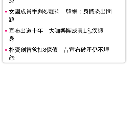
身
女團成員手劇烈顫抖 韓網：身體恐出問
題
宣布出道十年 大咖樂團成員1惡疾纏
身
朴寶劍替爸扛8億債 昔宣布破產仍不埋
怨