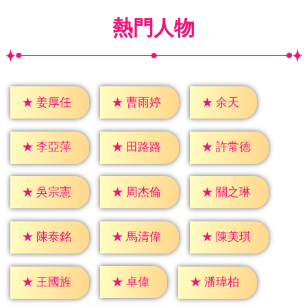
熱門人物
★
余天
★
姜厚任
★
曹雨婷
★
李亞萍
★
田路路
★
許常德
★
吳宗憲
★
周杰倫
★
關之琳
★
陳泰銘
★
馬清偉
★
陳美琪
★
卓偉
★
王國旌
★
潘瑋柏