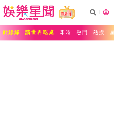
1
針線緣
請世界吃桌
即時
熱門
熱搜