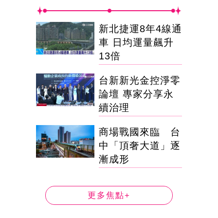
新北捷運8年4線通
車 日均運量飆升
13倍
台新新光金控淨零
論壇 專家分享永
續治理
商場戰國來臨 台
中「頂奢大道」逐
漸成形
更多焦點+