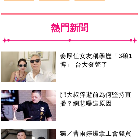
熱門新聞
姜厚任女友稱學歷「3碩1
博」 台大發聲了
肥大叔猝逝前為何堅持直
播？網悲曝這原因
獨／曹雨婷爆拿工會錢買