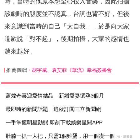
時，當時的他原本想全心投入音樂，因此拍攝
該劇時的態度並不認真，台詞也背不好，但後
來意識到當時的自己「太自我」，於是向大家
道歉說「對不起」，後期拍攝，大家的感情也
越來越好。
推薦圖輯
胡宇威、袁艾菲《華流》幸福簽書會
蕭煌奇喜迎愛情結晶 新婚愛妻懷孕3個月
最即時的新聞話題 追蹤訂閱三立新聞網
一手掌握明星動態 即刻下載娛樂星聞APP
肚腩一抓一大把，只需1個雞蛋，用一個瘦一個
PR・新素簡