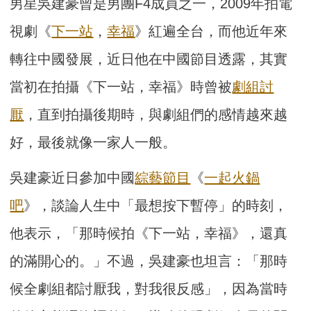
男星吳建豪曾是男團F4成員之一，2009年拍電
視劇《
下一站
，
幸福
》紅遍全台，而他近年來
轉往中國發展，近日他在中國節目透露，其實
當初在拍攝《下一站，幸福》時曾被
劇組
討
厭
，直到拍攝後期時，與劇組們的感情越來越
好，最後就像一家人一般。
吳建豪近日參加中國
綜藝節目
《
一起火鍋
吧
》，談論人生中「最想按下暫停」的時刻，
他表示，「那時候拍《下一站，幸福》，還真
的滿開心的。」不過，吳建豪也坦言：「那時
候全劇組都討厭我，對我很反感」，因為當時