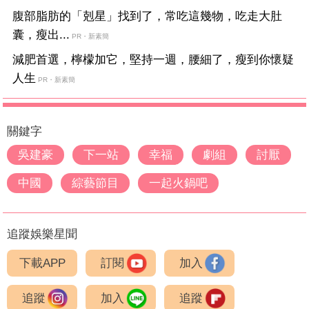
腹部脂肪的「剋星」找到了，常吃這幾物，吃走大肚
囊，瘦出...
PR・新素簡
減肥首選，檸檬加它，堅持一週，腰細了，瘦到你懷疑
人生
PR・新素簡
關鍵字
吳建豪
下一站
幸福
劇組
討厭
中國
綜藝節目
一起火鍋吧
追蹤娛樂星聞
下載APP
訂閱
加入
追蹤
加入
追蹤