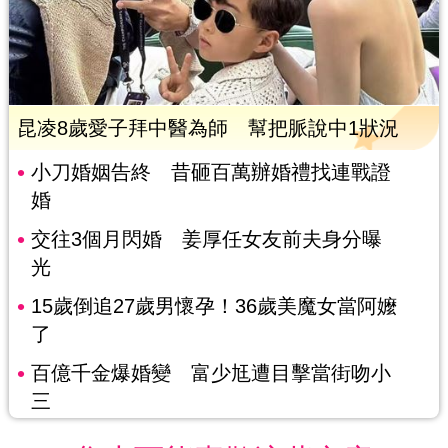
昆凌8歲愛子拜中醫為師 幫把脈說中1狀況
小刀婚姻告終 昔砸百萬辦婚禮找連戰證
婚
交往3個月閃婚 姜厚任女友前夫身分曝
光
15歲倒追27歲男懷孕！36歲美魔女當阿嬤
了
百億千金爆婚變 富少尪遭目擊當街吻小
三