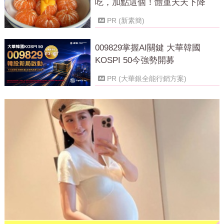
吃，加點這個！體重天天下降
PR (新素簡)
009829掌握AI關鍵 大華韓國
KOSPI 50今強勢開募
PR (大華銀全能行銷方案)