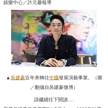
娛樂中心／許元馨報導
▲
吳建豪
近年來轉往
中國
發展演藝事業。（圖
／翻攝自吳建豪微博）
請繼續往下閱讀….