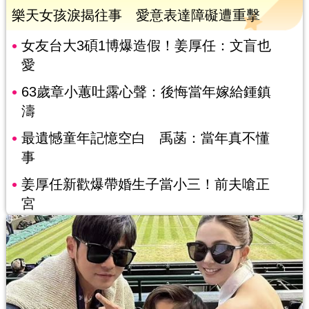
樂天女孩淚揭往事 愛意表達障礙遭重擊
女友台大3碩1博爆造假！姜厚任：文盲也
愛
63歲章小蕙吐露心聲：後悔當年嫁給鍾鎮
濤
最遺憾童年記憶空白 禹菡：當年真不懂
事
姜厚任新歡爆帶婚生子當小三！前夫嗆正
宮