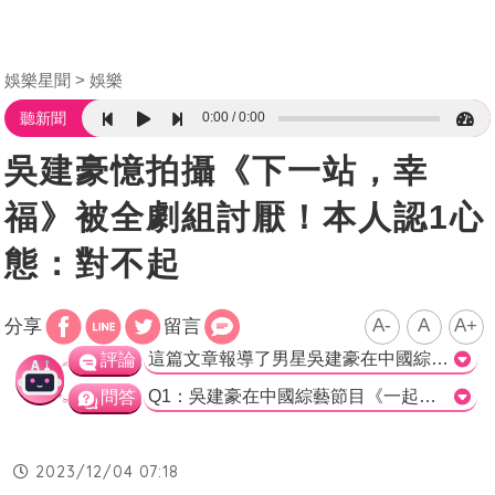
娛樂星聞
娛樂
0:00
0:00
聽新聞
吳建豪憶拍攝《下一站，幸
福》被全劇組討厭！本人認1心
態：對不起
A-
A
A+
分享
留言
這篇文章報導了男星吳建豪在中國綜藝節目中透露，在拍攝《下一站，幸福》時，他曾被劇組討厭，但隨著時間的推移，他與劇組人員的關係逐漸改善，最後變得像一家人一般。吳建豪也坦言當時的自己心態不好，導致與劇組人員有些疏離。不過，他後來意識到錯誤，向大家道歉，並透過拍攝使彼此的感情進一步增進。 這篇文章呈現了吳建豪在拍攝《下一站，幸福》時的心路歷程，以及與劇組人員的關係轉變。這種轉變不僅在拍攝期間能夠感受到，連在殺青時劇組成員都不捨地哭了，可見彼此的感情已經建立到相當深厚的程度。而文章也提到了該劇的收視成績起初不佳，但隨著劇組的心態轉變，收視也逐漸攀升。 吳建豪的誠懇態度和向劇組道歉的行為都值得肯定。雖然一開始他可能沒有全心投入，但他後來意識到自己的錯誤並做出改變，這展現了一個成熟和負責任的態度。 整體而言，這篇文章以吳建豪的故事為中心，生動地描述了他在拍攝《下一站，幸福》時的經歷和成長。同時，這個故事也傳達出了人們的誠意和對彼此的尊重和珍惜，使得劇組成員的感情得以建立和加深。>
評論
Q1：吳建豪在中國綜藝節目《一起火鍋吧》中提到他最想按下暫停的時刻是？ a) 拍攝《下一站，幸福》時的態度不認真 b) 拍攝期間與劇組人員關係疏離 c) 拍攝該劇台詞背不好 d) 拍攝當時心態沒有調整好 正確答案：b) 拍攝期間與劇組人員關係疏離 Q2：吳建豪在中國綜藝節目《一起火鍋吧》中表示，《下一站，幸福》的收視成績後來是因為什麼而上升？ a) 劇組人員討厭他 b) 劇組人員與他的關係越來越好 c) 他全心投入音樂 d) 他的台詞背不好 正確答案：b) 劇組人員與他的關係越來越好 Q3：吳建豪在中國綜藝節目《追光吧2》中，曾向大家道歉是因為什麼原因？ a) 拍攝期間心態沒有調整好 b) 拍攝時全心投入音樂 c) 台詞背不好 d) 拍攝期間態度不認真 正確答案：a) 拍攝期間心態沒有調整好
問答
2023/12/04 07:18