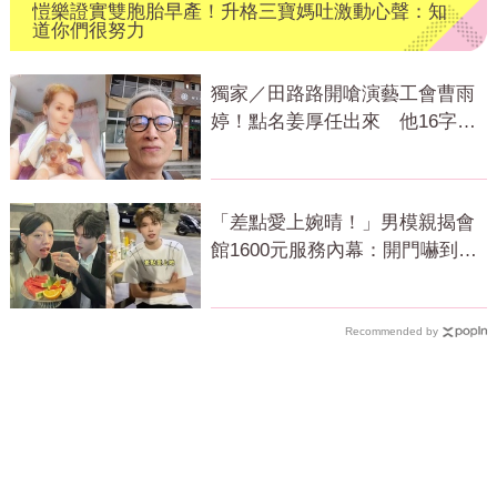
愷樂證實雙胞胎早產！升格三寶媽吐激動心聲：知
道你們很努力
獨家／田路路開嗆演藝工會曹雨
婷！點名姜厚任出來 他16字回
應了
「差點愛上婉晴！」男模親揭會
館1600元服務內幕：開門嚇到險
尿出來
Recommended by