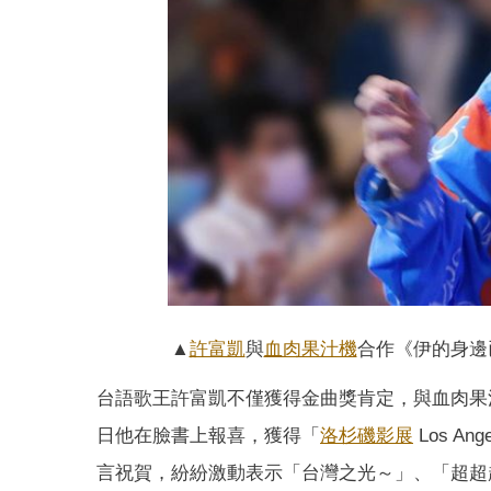
▲
許富凱
與
血肉果汁機
合作《伊的身邊
台語歌王許富凱不僅獲得金曲獎肯定，與血肉果汁
日他在臉書上報喜，獲得「
洛杉磯
影展
Los An
言祝賀，紛紛激動表示「台灣之光～」、「超超