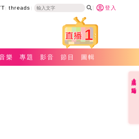
YT
threads
登入
1
音樂
專題
影音
節目
圖輯
直播✦活動