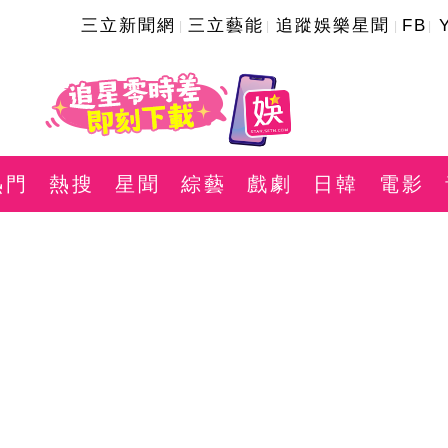
三立新聞網
三立藝能
追蹤娛樂星聞
FB
熱門
熱搜
星聞
綜藝
戲劇
日韓
電影