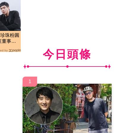
！珍珠粉圓
狂董事長
今日頭條
ed by
1