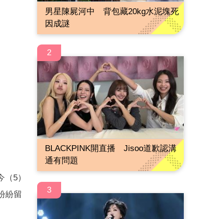
男星陳屍河中 背包藏20kg水泥塊死
因成謎
2
BLACKPINK開直播 Jisoo道歉認溝
通有問題
今（5）
3
友紛紛留