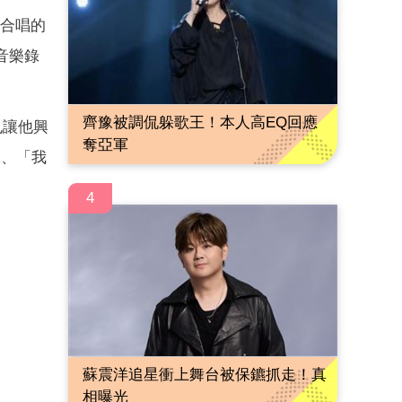
機合唱的
音樂錄
齊豫被調侃躲歌王！本人高EQ回應
，也讓他興
奪亞軍
」、「我
4
蘇震洋追星衝上舞台被保鑣抓走！真
相曝光