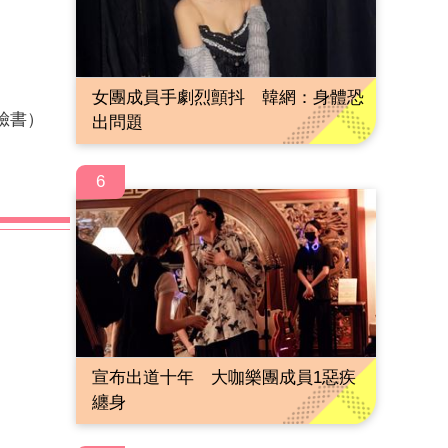
女團成員手劇烈顫抖 韓網：身體恐
自臉書）
出問題
6
宣布出道十年 大咖樂團成員1惡疾
纏身