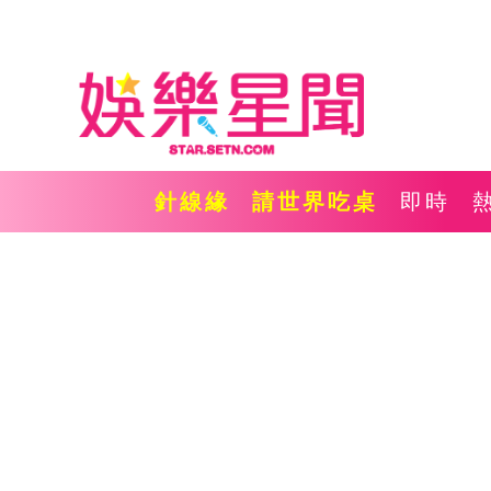
針線緣
請世界吃桌
即時