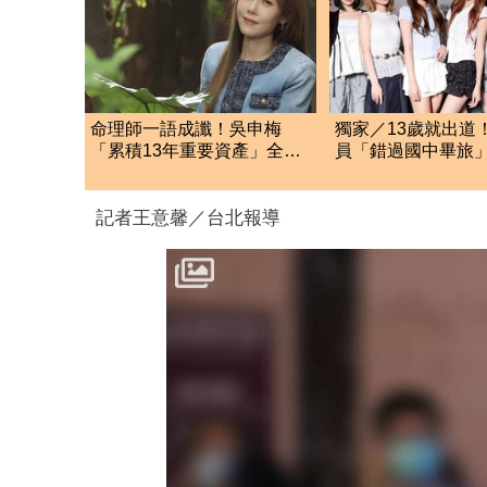
命理師一語成讖！吳申梅
獨家／13歲就出道
「累積13年重要資產」全沒
員「錯過國中畢旅
了…急報案求助
認：怕沒人想同房
記者王意馨／台北報導