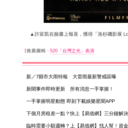
▲許富凱在臉書上報喜，獲得「洛杉磯影展 Los Ang
推薦圖輯
520「台灣之光」表演
新／7縣市大雨特報 大雷雨最新警戒區曝
新聞事件即時更新 所有消息一手掌握！
一手掌握明星動態 即刻下載娛樂星聞APP
下個月房租差一點？快上【易借網】三分鐘解
臨時需要小額週轉？上【易借網】找人幫！資