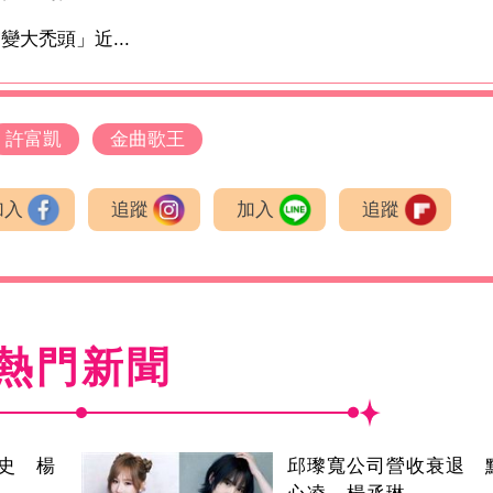
大禿頭」近...
許富凱
金曲歌王
加入
追蹤
加入
追蹤
熱門新聞
史 楊
邱瓈寬公司營收衰退 