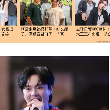
！女團成
柯震東爆祕戀舒華！好友瘦
全球日賣680萬杯
」苦笑
子、高爾宣鬆口了 「真實
大王宣布出道 超
反應」曝光
「苦練唱跳圓夢」
Recommend