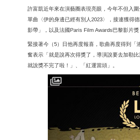
許富凱近年來在演藝圈表現亮眼，今年不但入圍
單曲〈伊的身邊已經有別人2023〉，接連獲
影帶」，以及法國Paris Film Awards巴
緊接著今（5）日他再度報喜，歌曲再度得到「洛杉磯影展 L
奮表示「就是說再次得獎了，導演說要去加勒比
就說獎不完了啦！」、「紅運當頭」。