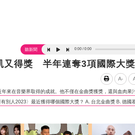
0:00
0:00
聽新聞
凱又得獎 半年連奪3項國際大
A-