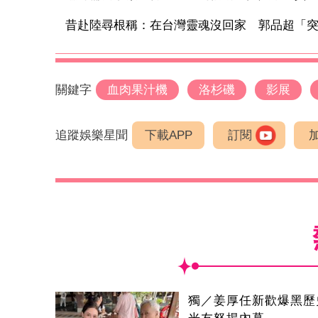
昔赴陸尋根稱：在台灣靈魂沒回家 郭品超「突變
關鍵字
血肉果汁機
洛杉磯
影展
追蹤娛樂星聞
下載APP
訂閱
獨／姜厚任新歡爆黑歷