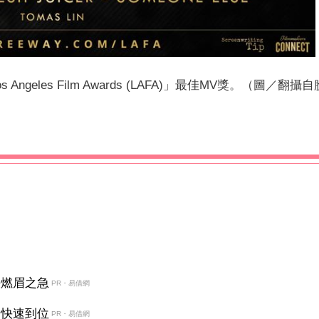
eles Film Awards (LAFA)」最佳MV獎。（圖／翻攝
決燃眉之急
PR・易借網
金快速到位
PR・易借網