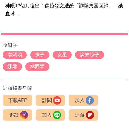
神隱19個月復出！蘿拉發文遭酸「詐騙集團回歸」 她
直球...
關鍵字
老闆娘
孩子
女星
廣末涼子
娜娜
林雨葶
追蹤娛樂星聞
下載APP
訂閱
加入
追蹤
加入
追蹤