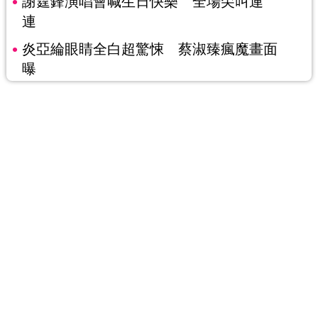
謝霆鋒演唱會喊生日快樂 全場尖叫連
連
炎亞綸眼睛全白超驚悚 蔡淑臻瘋魔畫面
曝