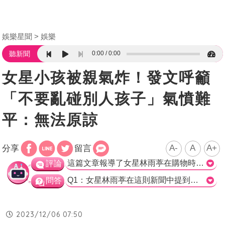
娛樂星聞
娛樂
0:00
0:00
聽新聞
女星小孩被親氣炸！發文呼籲
「不要亂碰別人孩子」氣憤難
平：無法原諒
A-
A
A+
分享
留言
這篇文章報導了女星林雨葶在購物時遭遇到一位熱情過當的老闆娘親吻她懷中的女兒，引起了她的驚慌和不悅。文章中詳細描述了當時的情景以及林雨葶的反應，並呼籲人們在接觸他人的小孩時要先詢問，不要隨意碰觸。 這樣的事件確實令人在意，尤其是對於一位新手媽媽來說，保護寶寶的安全和健康是非常重要的事情。林雨葶的反應可以理解，她提到自己的親友都會先洗手再碰觸寶寶，所以她對於這位陌生人的舉動感到不安。雖然老闆娘的行為可能是出於善意和對小孩的熱愛，但在未經對方同意的情況下碰觸他人的小孩的確是一種不適當的行為。 這篇文章提醒了讀者要在接觸他人的小孩時保持優雅和禮貌。即使對小孩有好感或熱愛，也應先詢問父母的允許才能碰觸或親吻，尊重他人的隱私和育兒方式。對於新手父母來說，這種保護寶寶健康的意識非常重要，他們應該隨時維護自己小孩的福祉。 最後，我想再次強調這篇文章中的中心思想：在碰觸他人的小孩前，應該先得到主人的同意，避免冒犯和造成不必要的困擾。>
評論
Q1：女星林雨葶在這則新聞中提到，她的外型讓人們給她起了什麼封號？ a) 小夏立 b) 小廣末涼子 c) 小儀椒 d) 小莉蒙娜 正確答案：b) 小廣末涼子 Q2：林雨葶在這則新聞中提到，老闆娘的年紀大概是多少？ a) 50多歲 b) 60多歲 c) 70多歲 d) 80多歲 正確答案：b) 60多歲 Q3：林雨葶在這則新聞中提到，她帶女兒外出買花時，老闆娘突然親了她女兒的什麼部位？ a) 臉 b) 口 c) 手 d) 腳 正確答案：c) 手
問答
2023/12/06 07:50