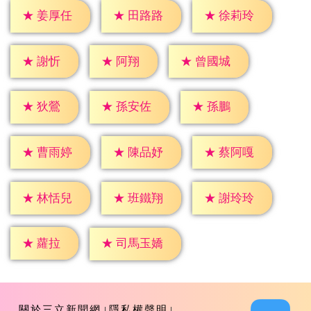
★
姜厚任
★
田路路
★
徐莉玲
★
謝忻
★
阿翔
★
曾國城
★
狄鶯
★
孫鵬
★
孫安佐
★
曹雨婷
★
陳品妤
★
蔡阿嘎
★
林恬兒
★
班鐵翔
★
謝玲玲
★
蘿拉
★
司馬玉嬌
關於三立新聞網
隱私權聲明