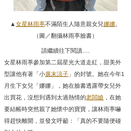
▲
女星
林雨葶
不滿陌生人隨意親女兒
娜娜
。
（圖／翻攝林雨葶臉書）
請繼續往下閱讀….
女星林雨葶參加第二屆星光大道走紅，甜美外
型讓他有著「小
廣末涼子
」的封號。她在今年1
月生下女兒「娜娜」，她在臉書透露帶女兒外
出買花，沒想到遇到太過熱情的
老闆娘
，在她
要結帳時突然親了她懷中的寶寶，讓林雨葶嚇
得趕快離開，並發文呼籲：「真的不要隨便碰