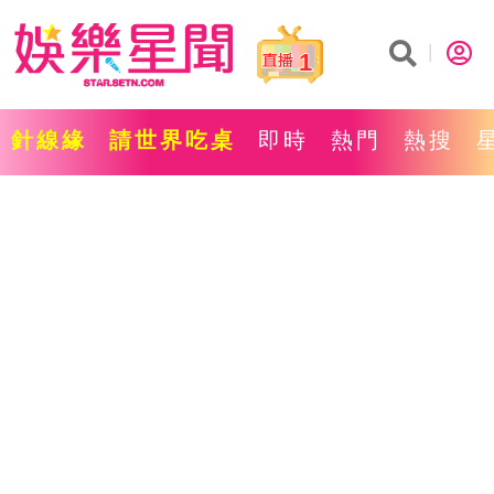
1
針線緣
請世界吃桌
即時
熱門
熱搜