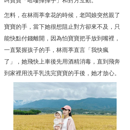
叫寶寶「哈嘍揮揮手」和對方互動。
怎料，在林雨葶拿花的時候，老闆娘突然親了
寶寶的手，當下她很想阻止對方卻來不及，只
能快點付錢離開，因為怕寶寶把手放到嘴裡，
一直緊握孩子的手，林雨葶直言「我快瘋
了」，她飛快上車後先用酒精消毒，直到飛奔
到家裡用洗手乳洗完寶寶的手後，她才放心。