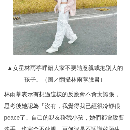
▲女星林雨葶呼籲大家不要隨意親或抱別人的
孩子。（圖／翻攝林雨葶臉書）
林雨葶表示有想過這樣的反應會不會太誇張，
思考後她認為「沒有，我覺得我已經很冷靜很
peace了。自己的親友碰我小孩，她們都會說要
洗手，也完全不敢親，更何況是不認識的陌生