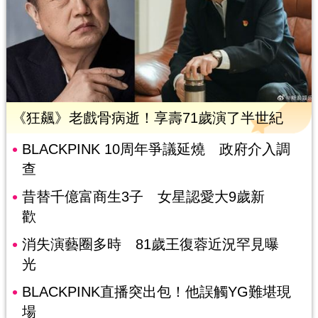
《狂飆》老戲骨病逝！享壽71歲演了半世紀
BLACKPINK 10周年爭議延燒 政府介入調
查
昔替千億富商生3子 女星認愛大9歲新
歡
消失演藝圈多時 81歲王復蓉近況罕見曝
光
BLACKPINK直播突出包！他誤觸YG難堪現
場