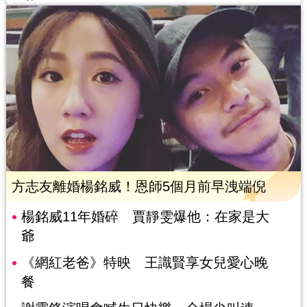
方志友離婚楊銘威！恩師5個月前早洩端倪
楊銘威11年婚碎 賈靜雯爆他：在家是大
爺
《網紅老爸》特映 王識賢享女兒愛心晚
餐