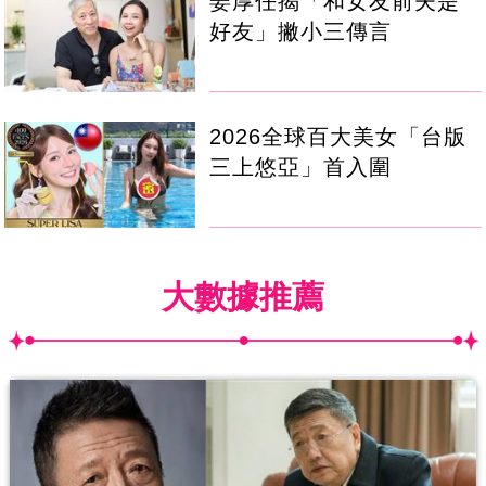
姜厚任揭「和女友前夫是
好友」撇小三傳言
2026全球百大美女「台版
三上悠亞」首入圍
大數據推薦