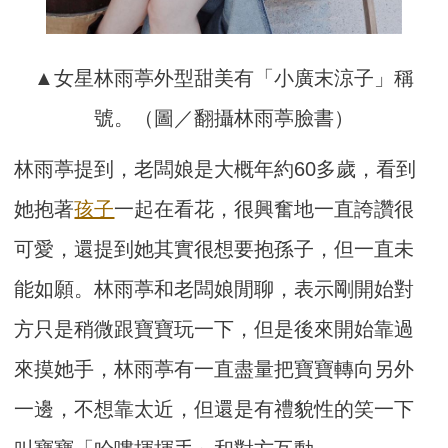
▲女星林雨葶外型甜美有「小廣末涼子」稱
號。（圖／翻攝林雨葶臉書）
林雨葶提到，老闆娘是大概年約60多歲，看到
她抱著
孩子
一起在看花，很興奮地一直誇讚很
可愛，還提到她其實很想要抱孫子，但一直未
能如願。林雨葶和老闆娘閒聊，表示剛開始對
方只是稍微跟寶寶玩一下，但是後來開始靠過
來摸她手，林雨葶有一直盡量把寶寶轉向另外
一邊，不想靠太近，但還是有禮貌性的笑一下