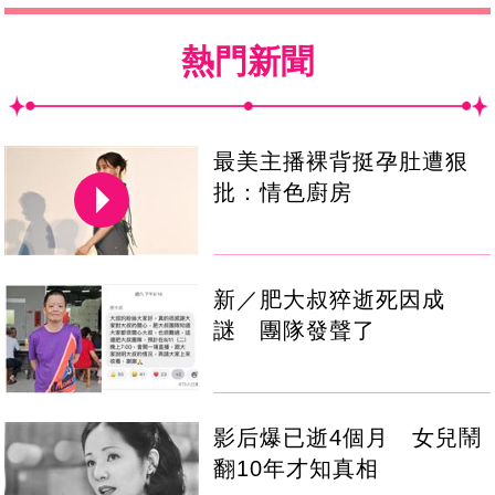
熱門新聞
最美主播裸背挺孕肚遭狠
批：情色廚房
新／肥大叔猝逝死因成
謎 團隊發聲了
影后爆已逝4個月 女兒鬧
翻10年才知真相