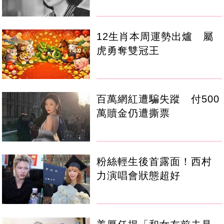
12生肖本周運勢出爐 屬
虎勇奪雙冠王
百萬網紅遭騙失蹤 付500
萬贖金仍遭撕票
粉絲輕生後首露面！西村
力演唱會狀態超好