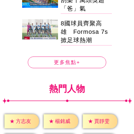
刮樂千萬頭獎超
「爸」氣
8國球員齊聚高
雄 Formosa 7s
掀足球熱潮
更多焦點+
熱門人物
★
方志友
★
楊銘威
★
賈靜雯