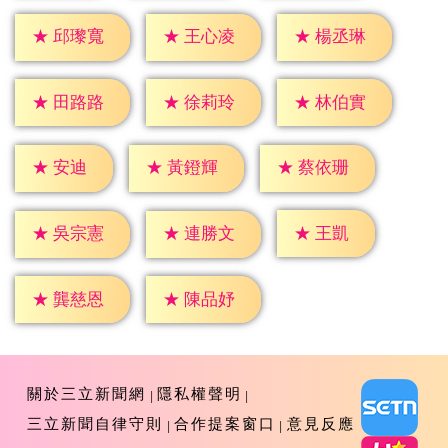
★
邱瓈寬
★
王心凌
★
楊丞琳
★
田路路
★
徐莉玲
★
林伯實
★
安迪
★
黃鐙輝
★
蔡依珊
★
王凱
★
吳宗憲
★
連勝文
★
龔慈恩
★
陳品妤
關於三立新聞網
隱私權聲明
三立新聞自律守則
合作提案窗口
意見反應