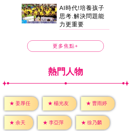
AI時代!培養孩子
思考.解決問題能
力更重要
更多焦點+
熱門人物
★
姜厚任
★
楊光友
★
曹雨婷
★
余天
★
李亞萍
★
徐乃麟