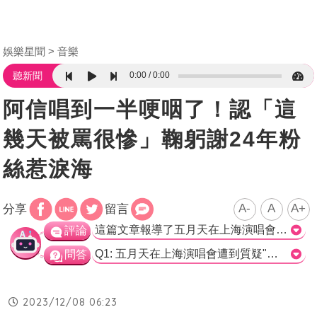
娛樂星聞
音樂
0:00
0:00
聽新聞
阿信唱到一半哽咽了！認「這
幾天被罵很慘」鞠躬謝24年粉
絲惹淚海
A-
A
A+
分享
留言
這篇文章報導了五月天在上海演唱會遭到大陸網友質疑假唱一事，並提到了經紀公司和主唱阿信都駁斥了這一傳聞。此外，文章也描述了五月天演唱會的氛圍以及阿信對粉絲的感激之情。整篇文章以中性的態度報導了事件的發展和演唱會的結束，相對客觀地呈現了五月天的表現和他們面對傳聞的回應。>
評論
Q1: 五月天在上海演唱會遭到質疑"假唱"的是哪一首歌？ A. 好好好想見到你 B. 五月天 C. 笑忘歌 D. 信仰 正確解答：A. 好好好想見到你 Q2: 阿信在演唱會尾聲關起燈，這樣做的好處是什麼？ A. 隱藏自己的表情 B. 讓觀眾羨慕不已 C. 讓演唱會更加神秘 D. 處於被尊嚴的狀態 正確解答：A. 隱藏自己的表情 Q3: 在演唱〈笑忘歌〉時，阿信走到台下與歌迷互動並哽咽，這場演唱會有幾場？ A. 24場 B. 77場 C. 1場 D. 沒有特定場次 正確解答：B. 77場
問答
2023/12/08 06:23