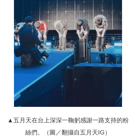
▲五月天在台上深深一鞠躬感謝一路支持的粉
絲們。（圖／翻攝自五月天IG）