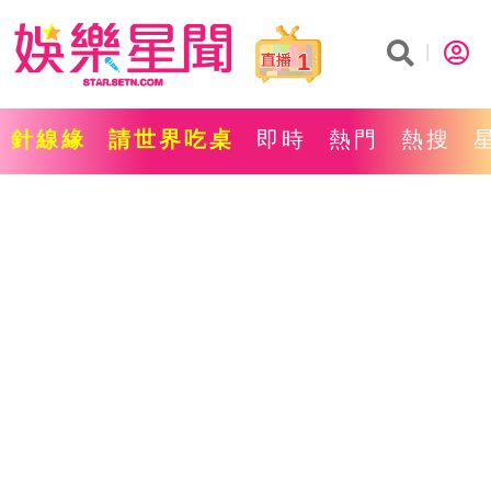
1
針線緣
請世界吃桌
即時
熱門
熱搜