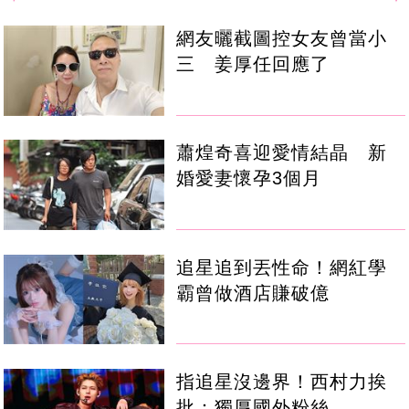
網友曬截圖控女友曾當小
三 姜厚任回應了
蕭煌奇喜迎愛情結晶 新
婚愛妻懷孕3個月
追星追到丟性命！網紅學
霸曾做酒店賺破億
指追星沒邊界！西村力挨
批：獨厚國外粉絲