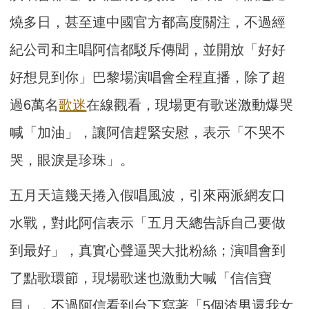
燒多日，甚至連中國官方都高度關注，不過經
紀公司和主唱阿信都駁斥傳聞，並開放「好好
好想見到你」巴黎場演唱會全程直播，除了超
過6萬名
歌迷
在線觀看，現場更有歌迷激動爆哭
喊「加油」，讓阿信趕緊安慰，表示「不哭不
哭，眼淚是珍珠」。
五月天這幾天捲入假唱風波，引來兩派網友口
水戰，對此阿信表示「五月天總告訴自己要做
到最好」，真實心聲逼哭大批粉絲；演唱會到
了點歌環節，現場歌迷也激動大喊「信信寶
貝」，不過阿信看到台下寫著「5個渣男還我女