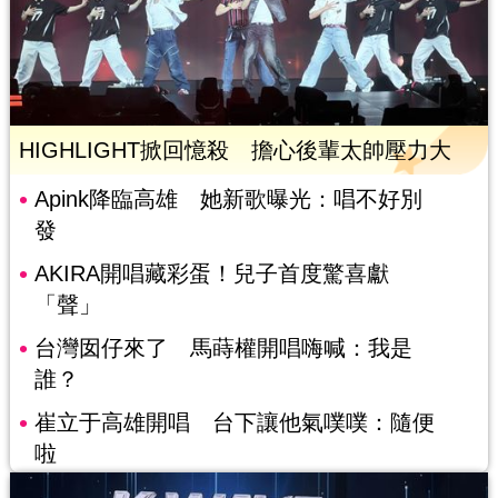
HIGHLIGHT掀回憶殺 擔心後輩太帥壓力大
Apink降臨高雄 她新歌曝光：唱不好別
發
AKIRA開唱藏彩蛋！兒子首度驚喜獻
「聲」
台灣囡仔來了 馬蒔權開唱嗨喊：我是
誰？
崔立于高雄開唱 台下讓他氣噗噗：隨便
啦