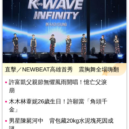
直擊／NEWBEAT高雄首秀 震胸舞全場嗨翻
許富凱父親節無懼風雨開唱！憶亡父淚
崩
木木林葦妮26歲生日！許願當「角頭千
金」
男星陳屍河中 背包藏20kg水泥塊死因成
謎