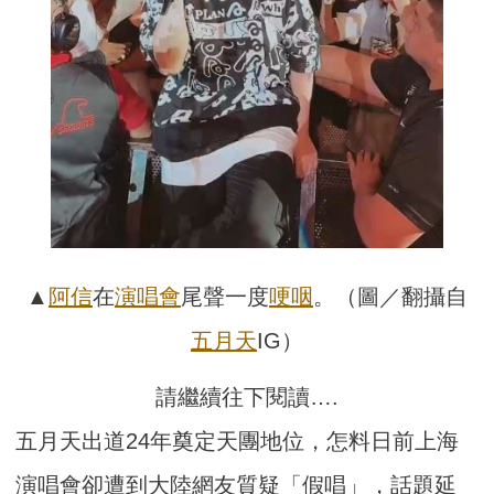
▲
阿信
在
演唱會
尾聲一度
哽咽
。（圖／翻攝自
五月天
IG）
請繼續往下閱讀….
五月天出道24年奠定天團地位，怎料日前上海
演唱會卻遭到大陸網友質疑「假唱」，話題延