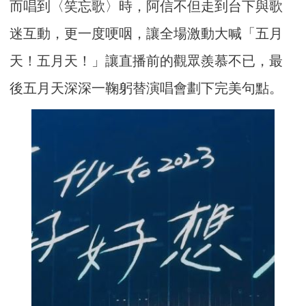
而唱到〈笑忘歌〉時，阿信不但走到台下與歌
迷互動，更一度哽咽，讓全場激動大喊「五月
天！五月天！」讓直播前的觀眾羨慕不已，最
後五月天深深一鞠躬替演唱會劃下完美句點。