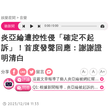
娛樂星聞
音樂
0:00
0:00
聽新聞
炎亞綸遭控性侵「確定不起
訴」！首度發聲回應：謝謝證
明清白
A-
A
A+
分享
留言
這篇文章報導了藝人炎亞綸被網紅耀樂控訴性騷、偷拍等事情，然而士林地檢署僅起訴了他拍攝、持有未成年人性行為影片的罪行，而對於偷拍和性侵方面則不起訴。高等檢察署則駁回耀樂提起的再議，認為偵查已經完備，確定不起訴炎亞綸。經紀人表示感謝證明了炎亞綸的清白。 根據法院根據數位鑑定的結果，證實炎亞綸僅把影片傳給了兩名網友，並沒有散布給不特定人或多數人觀看的行為，因此難以認為他有散布性愛影像的犯意。至於拍攝、持有未成年人性行為影片部分，士林地方法院將在12月21日進行不公開審理。 從報導中可以看出，炎亞綸僅與兩名網友分享了影片，並沒有進一步散布給其他人。對於偷拍和性侵的指控，檢方則認為證據不足，因此不起訴這些罪名。這是一個被媒體廣泛關注的案件，經過檢方調查後，結果出爐，炎亞綸的經紀人也表達了對結果的感謝。 目前，我們還需要等待士林地方法院的開庭審理，以進一步了解拍攝、持有未成年人性行為影片部分的細節。這個案件的進一步發展將繼續受到社會的關注。>
評論
Q1: 根據新聞報導，炎亞綸被起訴的罪名是什麼？ A. 性騷擾、偷拍和性侵 B. 拍攝、持有未成年人性行為影片 C. 散布性愛影像和持有未成年人性行為影片 D. 散布性愛影像和偷拍 正確解答：B. 拍攝、持有未成年人性行為影片 Q2: 根據新聞報導，耀樂提起再議的理由是什麼？ A. 炎亞綸散布於不特定人或多數人得以瀏覽或觀賞 B. 炎亞綸有散布性愛影像的犯意 C. 士林地檢署不起訴偷拍和性侵部分 D. 數位鑑定結果顯示炎亞綸曾把影片傳給2名網友 正確解答：A. 炎亞綸散布於不特定人或多數人得以瀏覽或觀賞 Q3: 根據新聞報導，高等檢察署的決定是什麼？ A. 駁回再議，炎亞綸不起訴確定 B. 提起再議，繼續偵查炎亞綸 C. 將於12月21日首度開庭，採不公開審理 D. 依數位鑑定結果，炎亞綸有散布性愛影像的犯意 正確解答：A. 駁回再議，炎亞綸不起訴確定
問答
2023/12/08 11:33