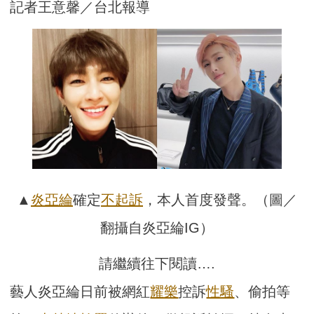
記者王意馨／台北報導
▲
炎亞綸
確定
不起訴
，本人首度發聲。（圖／
翻攝自炎亞綸IG）
請繼續往下閱讀….
藝人炎亞綸日前被網紅
耀樂
控訴
性騷
、偷拍等