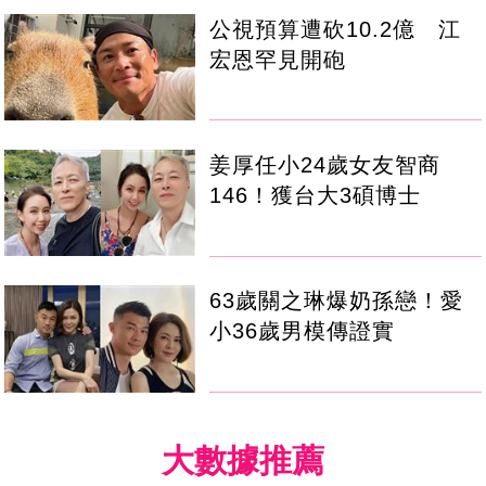
公視預算遭砍10.2億 江
宏恩罕見開砲
姜厚任小24歲女友智商
146！獲台大3碩博士
63歲關之琳爆奶孫戀！愛
小36歲男模傳證實
大數據推薦