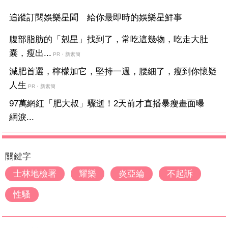
追蹤訂閱娛樂星聞 給你最即時的娛樂星鮮事
腹部脂肪的「剋星」找到了，常吃這幾物，吃走大肚
囊，瘦出...
PR・新素簡
減肥首選，檸檬加它，堅持一週，腰細了，瘦到你懷疑
人生
PR・新素簡
97萬網紅「肥大叔」驟逝！2天前才直播暴瘦畫面曝
網淚...
關鍵字
士林地檢署
耀樂
炎亞綸
不起訴
性騷