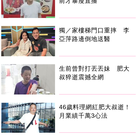
前才暴瘦直播
獨／家樓梯門口重摔 李
亞萍路邊倒地送醫
生前曾對打丟丟妹 肥大
叔猝逝震撼全網
46歲料理網紅肥大叔逝！
月業績千萬3心法