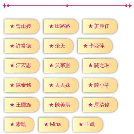
★
曹雨婷
★
田路路
★
姜厚任
★
余天
★
許常德
★
李亞萍
★
江宏恩
★
吳宗憲
★
關之琳
★
陳泰銘
★
丟丟妹
★
陸小芬
★
王國旌
★
陳美琪
★
馬清偉
★
康凱
★
王凱
★
Mina