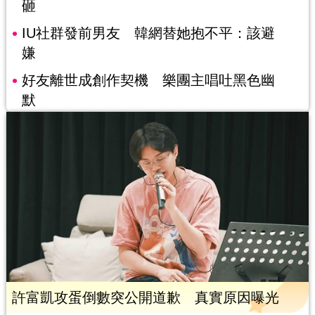
砸
IU社群發前男友 韓網替她抱不平：該避
嫌
好友離世成創作契機 樂團主唱吐黑色幽
默
許富凱攻蛋倒數突公開道歉 真實原因曝光