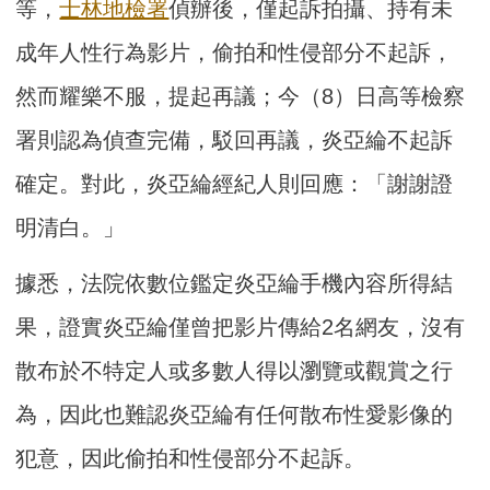
等，
士林地檢署
偵辦後，僅起訴拍攝、持有未
成年人性行為影片，偷拍和性侵部分不起訴，
然而耀樂不服，提起再議；今（8）日高等檢察
署則認為偵查完備，駁回再議，炎亞綸不起訴
確定。對此，炎亞綸經紀人則回應：「謝謝證
明清白。」
據悉，法院依數位鑑定炎亞綸手機內容所得結
果，證實炎亞綸僅曾把影片傳給2名網友，沒有
散布於不特定人或多數人得以瀏覽或觀賞之行
為，因此也難認炎亞綸有任何散布性愛影像的
犯意，因此偷拍和性侵部分不起訴。