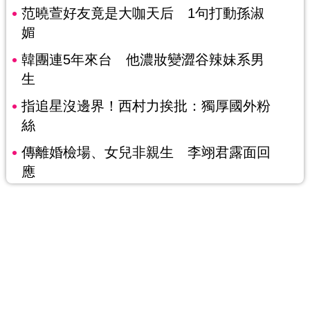
范曉萱好友竟是大咖天后 1句打動孫淑
媚
韓團連5年來台 他濃妝變澀谷辣妹系男
生
指追星沒邊界！西村力挨批：獨厚國外粉
絲
傳離婚檢場、女兒非親生 李翊君露面回
應