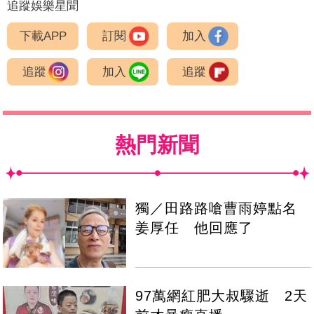
追蹤娛樂星聞
下載APP
訂閱
加入
追蹤
加入
追蹤
熱門新聞
獨／田路路嗆曹雨婷點名
姜厚任 他回應了
97萬網紅肥大叔驟逝 2天