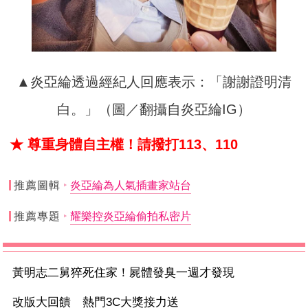
▲炎亞綸透過經紀人回應表示：「謝謝證明清
白。」（圖／翻攝自炎亞綸IG）
★ 尊重身體自主權！請撥打113、110
推薦圖輯
炎亞綸為人氣插畫家站台
推薦專題
耀樂控炎亞綸偷拍私密片
黃明志二舅猝死住家！屍體發臭一週才發現
改版大回饋 熱門3C大獎接力送