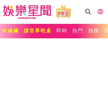
1
針線緣
請世界吃桌
即時
熱門
熱搜